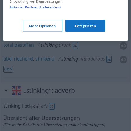
Entwicklung von Dienstleistungen.
widerlich
,
unanständig
,
anstößig
,
schmutzig
,
Liste der Partner (Lieferanten)
gemein
,
scheußlich
stinking
repulsive, indecent
UMG
Mehr Optionen
Akzeptieren
total
besoffen
stinking
drunk
SL
übel
riechend
,
stinkend
stinking
malodorous
SL
UMG
„stinking“
: adverb
stinking
[ˈstiŋkiŋ]
adv
SL
Übersicht aller Übersetzungen
(Für mehr Details die Übersetzung anklicken/antippen)