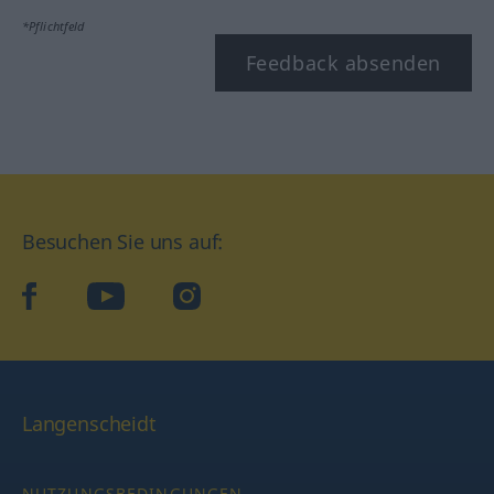
*Pflichtfeld
Feedback absenden
Besuchen Sie uns auf:
facebook
YouTube
Instagram
Langenscheidt
NUTZUNGSBEDINGUNGEN