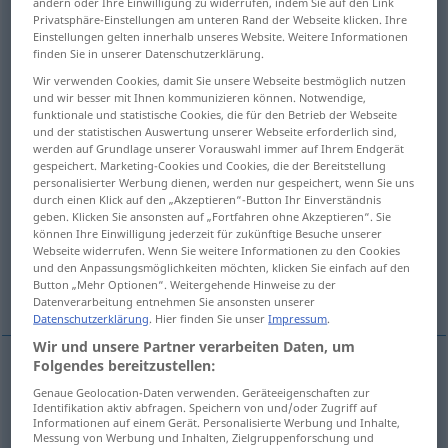
ändern oder Ihre Einwilligung zu widerrufen, indem Sie auf den Link
Privatsphäre-Einstellungen am unteren Rand der Webseite klicken. Ihre
Übersicht aller Übersetzungen
Einstellungen gelten innerhalb unseres Website. Weitere Informationen
finden Sie in unserer Datenschutzerklärung.
(Für mehr Details die Übersetzung anklicken/antippen)
Wir verwenden Cookies, damit Sie unsere Webseite bestmöglich nutzen
und wir besser mit Ihnen kommunizieren können. Notwendige,
übel riechend, stinkend
funktionale und statistische Cookies, die für den Betrieb der Webseite
und der statistischen Auswertung unserer Webseite erforderlich sind,
werden auf Grundlage unserer Vorauswahl immer auf Ihrem Endgerät
widerlich, unanständig, anstößig, schmutzig,
gespeichert. Marketing-Cookies und Cookies, die der Bereitstellung
gemein
personalisierter Werbung dienen, werden nur gespeichert, wenn Sie uns
durch einen Klick auf den „Akzeptieren“-Button Ihr Einverständnis
geben. Klicken Sie ansonsten auf „Fortfahren ohne Akzeptieren“. Sie
total besoffen, übel riechend, stinkend
können Ihre Einwilligung jederzeit für zukünftige Besuche unserer
Webseite widerrufen. Wenn Sie weitere Informationen zu den Cookies
und den Anpassungsmöglichkeiten möchten, klicken Sie einfach auf den
Button „Mehr Optionen“. Weitergehende Hinweise zu der
scheußlich
Datenverarbeitung entnehmen Sie ansonsten unserer
Datenschutzerklärung
. Hier finden Sie unser
Impressum
.
Wir und unsere Partner verarbeiten Daten, um
Folgendes bereitzustellen:
übel
riechend
,
stinkend
stinking
foul-smelling
Genaue Geolocation-Daten verwenden. Geräteeigenschaften zur
Identifikation aktiv abfragen. Speichern von und/oder Zugriff auf
Informationen auf einem Gerät. Personalisierte Werbung und Inhalte,
Messung von Werbung und Inhalten, Zielgruppenforschung und