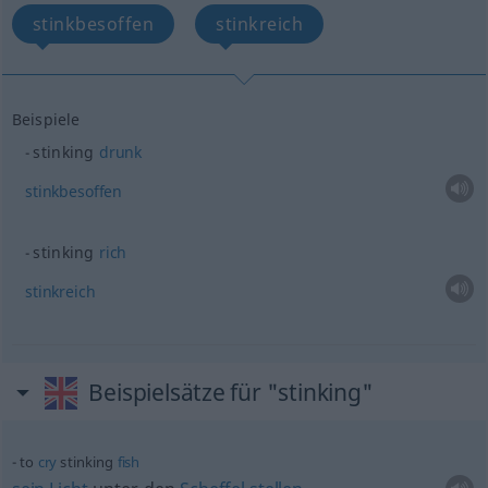
stinkbesoffen
stinkreich
Beispiele
stinking
drunk
stinkbesoffen
stinking
rich
stinkreich
Beispielsätze für "stinking"
to
cry
stinking
fish