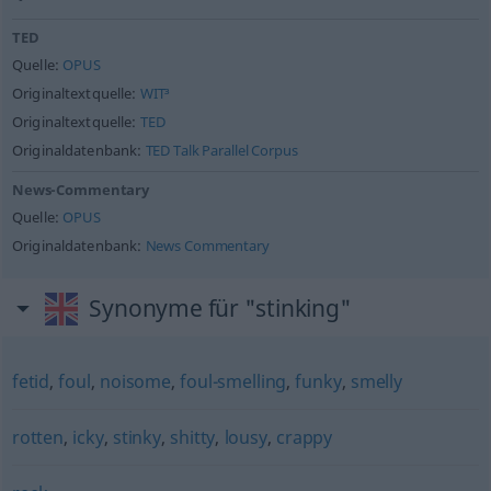
TED
Quelle:
OPUS
Originaltextquelle:
WIT³
Originaltextquelle:
TED
Originaldatenbank:
TED Talk Parallel Corpus
News-Commentary
Quelle:
OPUS
Originaldatenbank:
News Commentary
Synonyme für "stinking"
fetid
,
foul
,
noisome
,
foul-smelling
,
funky
,
smelly
rotten
,
icky
,
stinky
,
shitty
,
lousy
,
crappy