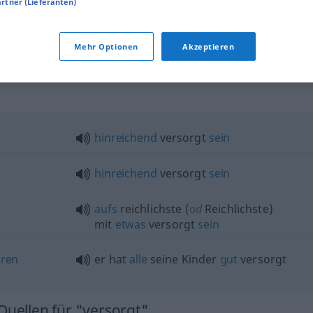
versorgt
artner (Lieferanten)
 on their
Mehr Optionen
Akzeptieren
"
hinreichend
versorgt
sein
hinreichend
versorgt
sein
aufs
reichlichste (
od
Reichlichste)
mit
etwas
versorgt
sein
dren
er hat
alle
seine Kinder
gut
versorgt
Quellen für "versorgt"