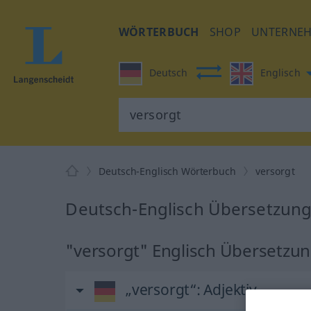
WÖRTERBUCH
SHOP
UNTERNE
Deutsch
Englisch
Deutsch-Englisch Wörterbuch
versorgt
Deutsch-Englisch Übersetzung 
"versorgt" Englisch Übersetzu
„versorgt“
: Adjektiv