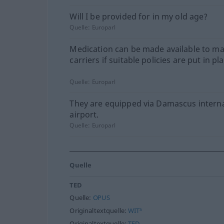
Will I be provided for in my old age?
Quelle:
Europarl
Medication can be made available to m
carriers if suitable policies are put in pla
Quelle:
Europarl
They are equipped via Damascus interna
airport.
Quelle:
Europarl
Quelle
TED
Quelle:
OPUS
Originaltextquelle:
WIT³
Originaltextquelle:
TED