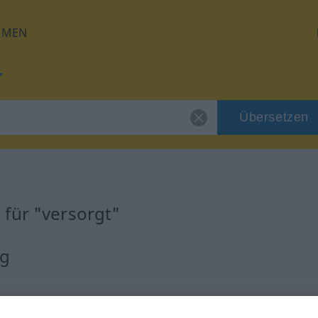
HMEN
Übersetzen
für "versorgt"
ng