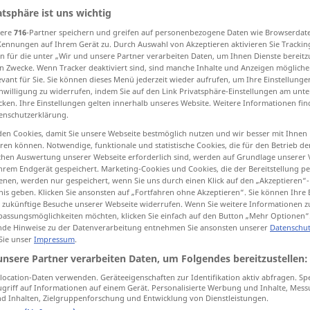
atsphäre ist uns wichtig
sere
716
-Partner speichern und greifen auf personenbezogene Daten wie Browserdat
Kennungen auf Ihrem Gerät zu. Durch Auswahl von Akzeptieren aktivieren Sie Trackin
n für die unter „Wir und unsere Partner verarbeiten Daten, um Ihnen Dienste bereitz
tippen)
n Zwecke. Wenn Tracker deaktiviert sind, sind manche Inhalte und Anzeigen mögliche
evant für Sie. Sie können dieses Menü jederzeit wieder aufrufen, um Ihre Einstellung
inwilligung zu widerrufen, indem Sie auf den Link Privatsphäre-Einstellungen am unt
cken. Ihre Einstellungen gelten innerhalb unseres Website. Weitere Informationen fin
enschutzerklärung.
en Cookies, damit Sie unsere Webseite bestmöglich nutzen und wir besser mit Ihnen
en können. Notwendige, funktionale und statistische Cookies, die für den Betrieb d
versorgt
ischen Auswertung unserer Webseite erforderlich sind, werden auf Grundlage unserer
hrem Endgerät gespeichert. Marketing-Cookies und Cookies, die der Bereitstellung per
nen, werden nur gespeichert, wenn Sie uns durch einen Klick auf den „Akzeptieren“-
nis geben. Klicken Sie ansonsten auf „Fortfahren ohne Akzeptieren“. Sie können Ihre 
ür zukünftige Besuche unserer Webseite widerrufen. Wenn Sie weitere Informationen 
 care of
seine
Älteste
ist
gut
versorgt
durch
assungsmöglichkeiten möchten, klicken Sie einfach auf den Button „Mehr Optionen“
Heirat
de Hinweise zu der Datenverarbeitung entnehmen Sie ansonsten unserer
Datenschut
 Sie unser
Impressum
.
ded for
seine
Älteste
ist
gut
versorgt
unsere Partner verarbeiten Daten, um Folgendes bereitzustellen:
finanziell
ocation-Daten verwenden. Geräteeigenschaften zur Identifikation aktiv abfragen. Sp
griff auf Informationen auf einem Gerät. Personalisierte Werbung und Inhalte, Mes
 on their
dort sind sie im
Urlaub
am besten
 Inhalten, Zielgruppenforschung und Entwicklung von Dienstleistungen.