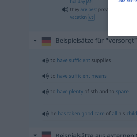
holiday
Liste der P
BR
they
are
best
provided for there
vacation
US
Beispielsätze für "versorgt
to
have
sufficient
supplies
to
have
sufficient
means
to
have
plenty
of
sth
and to
spare
he
has
taken
good
care
of
all
his
chil
Beispielsätze aus externen 