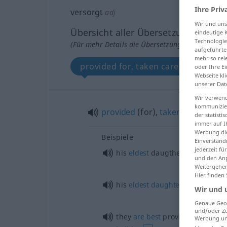
Ihre Priv
versorgt
adj
Wir und un
Übersicht aller Übersetzungen
eindeutige 
Technologie
(Für mehr Details die Übersetzung anklicken/an
aufgeführte
mehr so rel
provided for, taken care of
oder Ihre E
Webseite kli
unserer Dat
Wir verwend
kommunizier
provided
(for),
taken
care
of
der statist
immer auf I
Werbung die
Beispiele
Einverständ
jederzeit f
his
eldest
daugther is
well
taken
und den Anp
Weitergehen
Hier finden
his
eldest
daughter
is
well
provi
Wir und 
Genaue Geol
und/oder Zu
they
are
best
provided for there
Werbung und