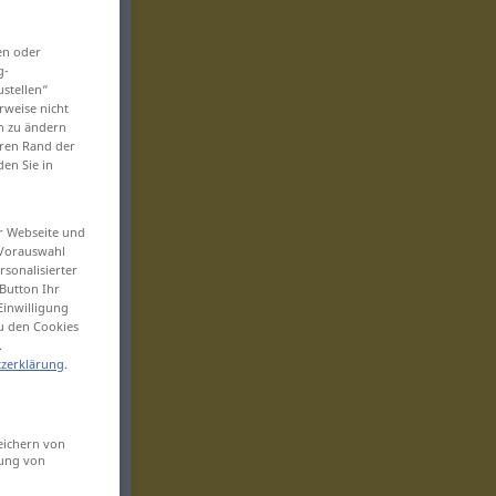
en oder
g-
ustellen“
rweise nicht
en zu ändern
eren Rand der
den Sie in
er Webseite und
 Vorauswahl
sonalisierter
Button Ihr
Einwilligung
zu den Cookies
.
zerklärung
.
eichern von
sung von