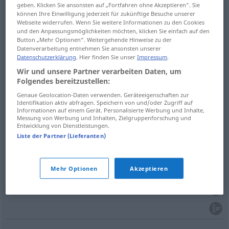
geben. Klicken Sie ansonsten auf „Fortfahren ohne Akzeptieren“. Sie
können Ihre Einwilligung jederzeit für zukünftige Besuche unserer
Webseite widerrufen. Wenn Sie weitere Informationen zu den Cookies
und den Anpassungsmöglichkeiten möchten, klicken Sie einfach auf den
schneidend
,
scharf
keen
wind
Button „Mehr Optionen“. Weitergehende Hinweise zu der
Datenverarbeitung entnehmen Sie ansonsten unserer
Datenschutzerklärung
. Hier finden Sie unser
Impressum
.
Wir und unsere Partner verarbeiten Daten, um
beißend
keen
derision
OBS
Folgendes bereitzustellen:
Genaue Geolocation-Daten verwenden. Geräteeigenschaften zur
Identifikation aktiv abfragen. Speichern von und/oder Zugriff auf
Informationen auf einem Gerät. Personalisierte Werbung und Inhalte,
scharf
keen
eyes
Messung von Werbung und Inhalten, Zielgruppenforschung und
Entwicklung von Dienstleistungen.
fein
keen
ears
Liste der Partner (Lieferanten)
Mehr Optionen
Akzeptieren
scharfsinnig
keen