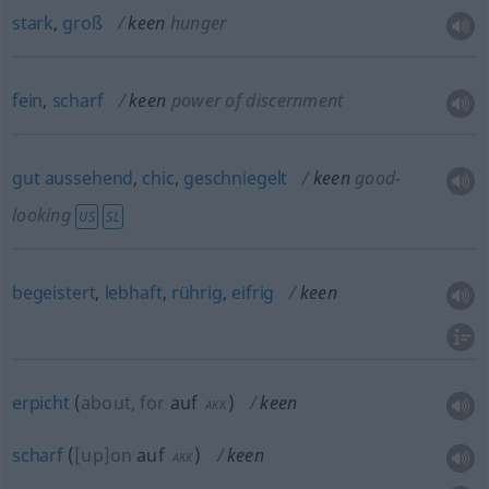
stark
,
groß
keen
hunger
fein
,
scharf
keen
power of discernment
gut
aussehend
,
chic
,
geschniegelt
keen
good-
looking
US
SL
begeistert
,
lebhaft
,
rührig
,
eifrig
keen
erpicht
(
about, for
auf
)
keen
AKK
scharf
(
[up]on
auf
)
keen
AKK