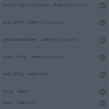
durchdringend
,
stechend
keen
gaze or smell
grell
,
schrill
keen
light or sound
scharfgeschnitten
keen
facial features
scharf
,
heftig
keen
competition
heiß
,
heftig
keen
desire
heftig
keen
bitter
keen
pain