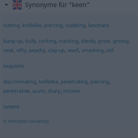
Synonyme für "keen"
cutting
,
knifelike
,
piercing
,
stabbing
,
lancinate
bang-up
,
bully
,
corking
,
cracking
,
dandy
,
great
,
groovy
,
neat
,
nifty
,
peachy
,
slap-up
,
swell
,
smashing
,
old
exquisite
discriminating
,
knifelike
,
penetrating
,
piercing
,
penetrative
,
acute
,
sharp
,
incisive
lament
© Princeton University