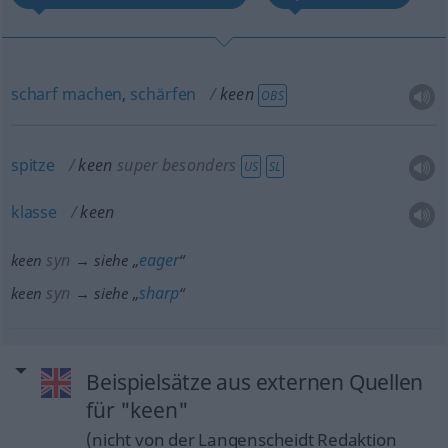
scharf
machen
,
schärfen
keen
OBS
spitze
keen
super
besonders
US
SL
klasse
keen
syn
eager
keen
→ siehe „
“
syn
sharp
keen
→ siehe „
“
Beispielsätze aus externen Quellen
für "keen"
(nicht von der Langenscheidt Redaktion