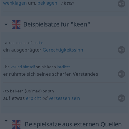
wehklagen
um,
beklagen
keen
Beispielsätze für "keen"
a keen
sense
of
justice
ein ausgeprägter
Gerechtigkeitssinn
he
valued
himself
on his keen
intellect
er rühmte sich seines scharfen Verstandes
od
to be keen (
mad) on
sth
auf
etwas
erpicht
od
versessen
sein
Beispielsätze aus externen Quellen