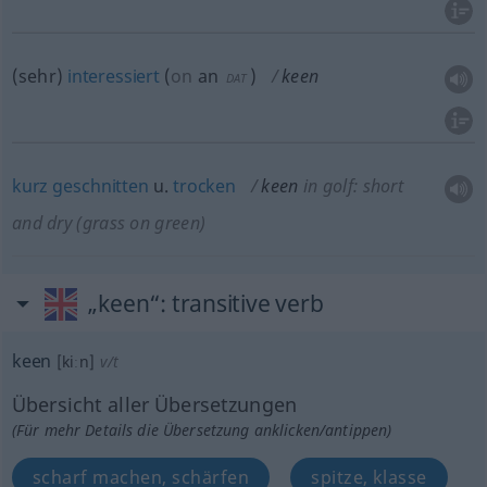
(sehr)
interessiert
(
on
an
)
keen
DAT
kurz
geschnitten
u.
trocken
keen
in golf: short
and dry (grass on green)
„keen“
: transitive verb
keen
[kiːn]
v/t
Übersicht aller Übersetzungen
(Für mehr Details die Übersetzung anklicken/antippen)
scharf machen, schärfen
spitze, klasse