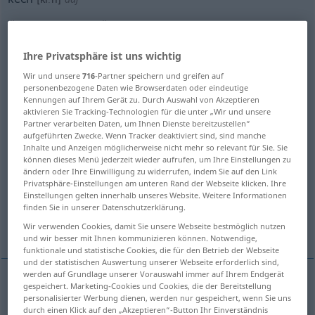
Übersicht aller Übersetzungen
(Für mehr Details die Übersetzung anklicken/antippen)
Ihre Privatsphäre ist uns wichtig
scharf geschliffen
schneidend, scharf
Wir und unsere
716
-Partner speichern und greifen auf
personenbezogene Daten wie Browserdaten oder eindeutige
Kennungen auf Ihrem Gerät zu. Durch Auswahl von Akzeptieren
beißend
scharf, fein
scharfsinnig
aktivieren Sie Tracking-Technologien für die unter „Wir und unsere
Partner verarbeiten Daten, um Ihnen Dienste bereitzustellen“
aufgeführten Zwecke. Wenn Tracker deaktiviert sind, sind manche
Inhalte und Anzeigen möglicherweise nicht mehr so relevant für Sie. Sie
durchdringend, stechend
grell, schrill
können dieses Menü jederzeit wieder aufrufen, um Ihre Einstellungen zu
ändern oder Ihre Einwilligung zu widerrufen, indem Sie auf den Link
Privatsphäre-Einstellungen am unteren Rand der Webseite klicken. Ihre
scharfgeschnitten
scharf, heftig
Einstellungen gelten innerhalb unseres Website. Weitere Informationen
finden Sie in unserer Datenschutzerklärung.
heiß, heftig
Weitere Übersetzungen...
Wir verwenden Cookies, damit Sie unsere Webseite bestmöglich nutzen
und wir besser mit Ihnen kommunizieren können. Notwendige,
funktionale und statistische Cookies, die für den Betrieb der Webseite
und der statistischen Auswertung unserer Webseite erforderlich sind,
werden auf Grundlage unserer Vorauswahl immer auf Ihrem Endgerät
gespeichert. Marketing-Cookies und Cookies, die der Bereitstellung
scharf
(geschliffen)
keen
personalisierter Werbung dienen, werden nur gespeichert, wenn Sie uns
POET
durch einen Klick auf den „Akzeptieren“-Button Ihr Einverständnis