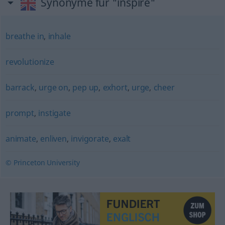
Synonyme für "inspire"
breathe in
,
inhale
revolutionize
barrack
,
urge on
,
pep up
,
exhort
,
urge
,
cheer
prompt
,
instigate
animate
,
enliven
,
invigorate
,
exalt
© Princeton University