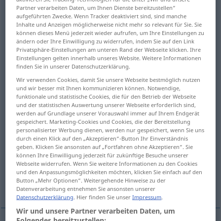
Partner verarbeiten Daten, um Ihnen Dienste bereitzustellen“
aufgeführten Zwecke. Wenn Tracker deaktiviert sind, sind manche
Übersicht aller Übersetzungen
Inhalte und Anzeigen möglicherweise nicht mehr so relevant für Sie. Sie
(Für mehr Details die Übersetzung anklicken/antippen)
können dieses Menü jederzeit wieder aufrufen, um Ihre Einstellungen zu
ändern oder Ihre Einwilligung zu widerrufen, indem Sie auf den Link
Privatsphäre-Einstellungen am unteren Rand der Webseite klicken. Ihre
begeistern, anfeuern, anspornen, ermutigen
Einstellungen gelten innerhalb unseres Website. Weitere Informationen
finden Sie in unserer Datenschutzerklärung.
erwecken, auslösen, hervorrufen
Wir verwenden Cookies, damit Sie unsere Webseite bestmöglich nutzen
und wir besser mit Ihnen kommunizieren können. Notwendige,
funktionale und statistische Cookies, die für den Betrieb der Webseite
erfüllen, beseelen
einflößen, eingeben
und der statistischen Auswertung unserer Webseite erforderlich sind,
werden auf Grundlage unserer Vorauswahl immer auf Ihrem Endgerät
gespeichert. Marketing-Cookies und Cookies, die der Bereitstellung
personalisierter Werbung dienen, werden nur gespeichert, wenn Sie uns
inspirieren, erleuchten
durch einen Klick auf den „Akzeptieren“-Button Ihr Einverständnis
geben. Klicken Sie ansonsten auf „Fortfahren ohne Akzeptieren“. Sie
können Ihre Einwilligung jederzeit für zukünftige Besuche unserer
inspirieren, veranlassen, anstiften, anregen
Webseite widerrufen. Wenn Sie weitere Informationen zu den Cookies
und den Anpassungsmöglichkeiten möchten, klicken Sie einfach auf den
Button „Mehr Optionen“. Weitergehende Hinweise zu der
einatmen, inhalieren
einhauchen
Datenverarbeitung entnehmen Sie ansonsten unserer
Datenschutzerklärung
. Hier finden Sie unser
Impressum
.
Wir und unsere Partner verarbeiten Daten, um
Folgendes bereitzustellen: