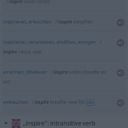
inspire
selten
(instil)
inspirieren
,
erleuchten
inspire
enlighten
inspirieren
,
veranlassen
,
anstiften
,
anregen
inspire
cause, spur
einatmen
,
inhalieren
inspire
selten
(breathe in:
air)
einhauchen
inspire
breathe: new life
OBS
„inspire“
: intransitive verb