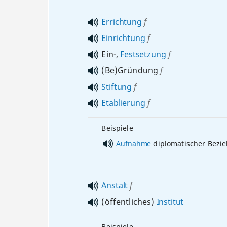
Errichtung
f
Einrichtung
f
Ein-,
Festsetzung
f
(Be)Gründung
f
Stiftung
f
Etablierung
f
Beispiele
Aufnahme
diplomatischer Bezi
Anstalt
f
(öffentliches)
Institut
Beispiele