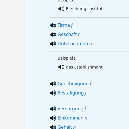
Erziehungsinstitut
Firma
f
Geschäft
n
Unternehmen
n
Beispiele
das Establishment
Genehmigung
f
Bestätigung
f
Versorgung
f
Einkommen
n
Gehalt
n