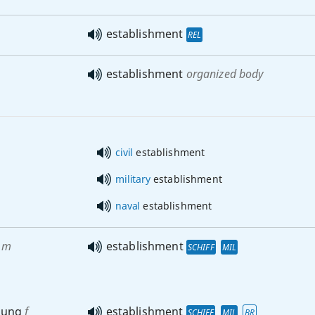
establishment
REL
establishment
organized body
civil
establishment
military
establishment
naval
establishment
m
establishment
SCHIFF
MIL
sung
f
establishment
SCHIFF
MIL
BR