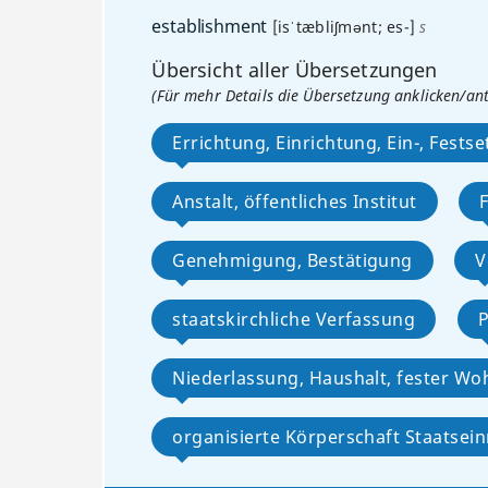
establishment
[isˈtæbliʃmənt; es-]
s
Übersicht aller Übersetzungen
(Für mehr Details die Übersetzung anklicken/an
Errichtung, Einrichtung, Ein-, Fests
Anstalt, öffentliches Institut
Genehmigung, Bestätigung
V
staatskirchliche Verfassung
P
Niederlassung, Haushalt, fester Wo
organisierte Körperschaft Staatsei