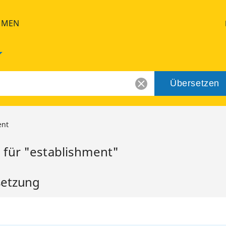
HMEN
Übersetzen
ent
 für "establishment"
setzung