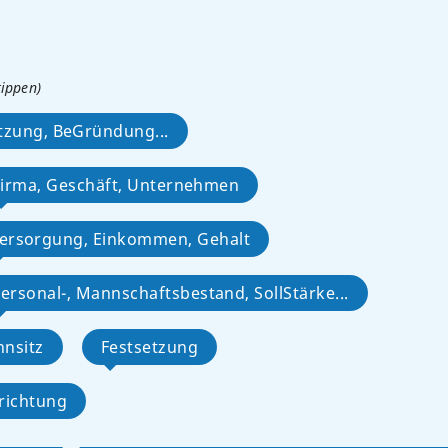
tippen)
etzung, BeGründung...
Firma, Geschäft, Unternehmen
ersorgung, Einkommen, Gehalt
ersonal-, Mannschaftsbestand, SollStärke...
hnsitz
Festsetzung
nrichtung