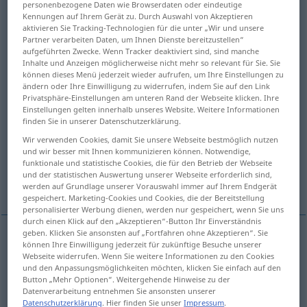
personenbezogene Daten wie Browserdaten oder eindeutige
Kennungen auf Ihrem Gerät zu. Durch Auswahl von Akzeptieren
Übersicht aller Übersetzungen
aktivieren Sie Tracking-Technologien für die unter „Wir und unsere
Partner verarbeiten Daten, um Ihnen Dienste bereitzustellen“
(Für mehr Details die Übersetzung anklicken/antippen)
aufgeführten Zwecke. Wenn Tracker deaktiviert sind, sind manche
Inhalte und Anzeigen möglicherweise nicht mehr so relevant für Sie. Sie
Elternteil, Vater, Mutter
Eltern
können dieses Menü jederzeit wieder aufrufen, um Ihre Einstellungen zu
ändern oder Ihre Einwilligung zu widerrufen, indem Sie auf den Link
Privatsphäre-Einstellungen am unteren Rand der Webseite klicken. Ihre
Vorfahr, Ahn, Stammvater
Einstellungen gelten innerhalb unseres Website. Weitere Informationen
finden Sie in unserer Datenschutzerklärung.
Wir verwenden Cookies, damit Sie unsere Webseite bestmöglich nutzen
Beschützerin, Vormund
Elter
und wir besser mit Ihnen kommunizieren können. Notwendige,
funktionale und statistische Cookies, die für den Betrieb der Webseite
und der statistischen Auswertung unserer Webseite erforderlich sind,
Urheberin
Ursprung, Quelle
werden auf Grundlage unserer Vorauswahl immer auf Ihrem Endgerät
gespeichert. Marketing-Cookies und Cookies, die der Bereitstellung
personalisierter Werbung dienen, werden nur gespeichert, wenn Sie uns
durch einen Klick auf den „Akzeptieren“-Button Ihr Einverständnis
geben. Klicken Sie ansonsten auf „Fortfahren ohne Akzeptieren“. Sie
können Ihre Einwilligung jederzeit für zukünftige Besuche unserer
Elternteil
m
parent
Webseite widerrufen. Wenn Sie weitere Informationen zu den Cookies
und den Anpassungsmöglichkeiten möchten, klicken Sie einfach auf den
Button „Mehr Optionen“. Weitergehende Hinweise zu der
Vater
m
parent
father
Datenverarbeitung entnehmen Sie ansonsten unserer
Datenschutzerklärung
. Hier finden Sie unser
Impressum
.