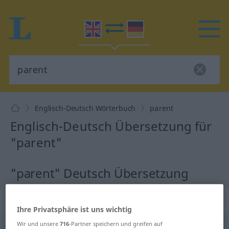
Englisch-Deutsch Wörterbuch
parent
Englisch-Deutsch Übersetzung für
"parent"
"parent" Deutsch Übersetzung
„parent“
: noun
Ihre Privatsphäre ist uns wichtig
Wir und unsere
716
-Partner speichern und greifen auf
parent
[ˈpɛ(ə)rənt]
s