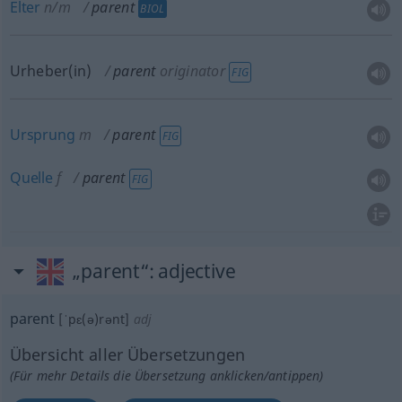
Elter
n/m
parent
BIOL
Urheber(in)
parent
originator
FIG
Ursprung
m
parent
FIG
Quelle
f
parent
FIG
„parent“
: adjective
parent
[ˈpɛ(ə)rənt]
adj
Übersicht aller Übersetzungen
(Für mehr Details die Übersetzung anklicken/antippen)