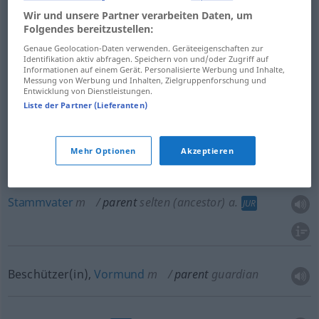
Mutter
f
parent
mother
Wir und unsere Partner verarbeiten Daten, um
Folgendes bereitzustellen:
Genaue Geolocation-Daten verwenden. Geräteeigenschaften zur
Identifikation aktiv abfragen. Speichern von und/oder Zugriff auf
Informationen auf einem Gerät. Personalisierte Werbung und Inhalte,
Messung von Werbung und Inhalten, Zielgruppenforschung und
Eltern
pl
parent
<
>
PL
Entwicklung von Dienstleistungen.
Liste der Partner (Lieferanten)
Vorfahr
m
parent
selten
(ancestor)
a.
JUR
Mehr Optionen
Akzeptieren
Ahn
m
parent
selten
(ancestor)
a.
JUR
Stammvater
m
parent
selten
(ancestor)
a.
JUR
Beschützer(in),
Vormund
m
parent
guardian