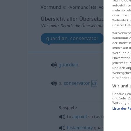
Technologie
aufgeführte
Vormund
m
<
Vormund(e)s
;
Vormunde
od
V
mehr so rel
oder Ihre E
Übersicht aller Übersetzungen
Webseite kli
(Für mehr Details die Übersetzung anklicken/an
unserer Dat
Wir verwend
guardian, conservator
kommunizier
der statist
immer auf I
Werbung die
Einverständ
jederzeit f
guardian
und den Anp
Weitergehen
Hier finden
a.
conservator
US
Wir und 
Genaue Geol
und/oder Zu
Werbung und
Beispiele
Liste der P
to
appoint
sb
(as) guardian
testamentary
guardian