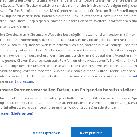
n für die unter „Wir und unsere Partner verarbeiten Daten, um Ihnen Dienste bereitz
n Zwecke. Wenn Tracker deaktiviert sind, sind manche Inhalte und Anzeigen mögliche
ormünder
>
evant für Sie. Sie können dieses Menü jederzeit wieder aufrufen, um Ihre Einstellung
inwilligung zu widerrufen, indem Sie auf den Link Privatsphäre-Einstellungen am unt
cken. Ihre Einstellungen gelten innerhalb unseres Website. Weitere Informationen fin
tippen)
enschutzerklärung.
en Cookies, damit Sie unsere Webseite bestmöglich nutzen und wir besser mit Ihnen
en können. Notwendige, funktionale und statistische Cookies, die für den Betrieb d
ischen Auswertung unserer Webseite erforderlich sind, werden auf Grundlage unserer
hrem Endgerät gespeichert. Marketing-Cookies und Cookies, die der Bereitstellung per
nen, werden nur gespeichert, wenn Sie uns durch einen Klick auf den „Akzeptieren“-
nis geben. Klicken Sie ansonsten auf „Fortfahren ohne Akzeptieren“. Sie können Ihre 
ür zukünftige Besuche unserer Webseite widerrufen. Wenn Sie weitere Informationen 
Vormund
JUR
assungsmöglichkeiten möchten, klicken Sie einfach auf den Button „Mehr Optionen“
de Hinweise zu der Datenverarbeitung entnehmen Sie ansonsten unserer
Datenschut
 Sie unser
Impressum
.
Vormund
für Entmündigte
u.
HIST
unsere Partner verarbeiten Daten, um Folgendes bereitzustellen:
Geistesschwache
ocation-Daten verwenden. Geräteeigenschaften zur Identifikation aktiv abfragen. Sp
griff auf Informationen auf einem Gerät. Personalisierte Werbung und Inhalte, Mes
 Inhalten, Zielgruppenforschung und Entwicklung von Dienstleistungen.
artner (Lieferanten)
jemanden zum Vormund
bestellen
testamentarisch
bestellter Vormund
Mehr Optionen
Akzeptieren