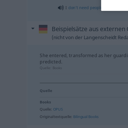
I
don’t
need
people
telling
me w
Beispielsätze aus externen
(nicht von der Langenscheidt Reda
She entered, transformed as her guard
predicted.
Quelle:
Books
Quelle
Books
Quelle:
OPUS
Originaltextquelle:
Bilingual Books