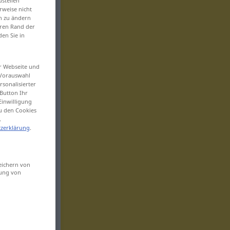
ustellen“
rweise nicht
en zu ändern
eren Rand der
den Sie in
er Webseite und
 Vorauswahl
sonalisierter
Button Ihr
Einwilligung
zu den Cookies
.
zerklärung
.
eichern von
sung von