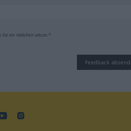
m Sie ein Häkchen setzen.*
Feedback absend
ook
YouTube
Instagram