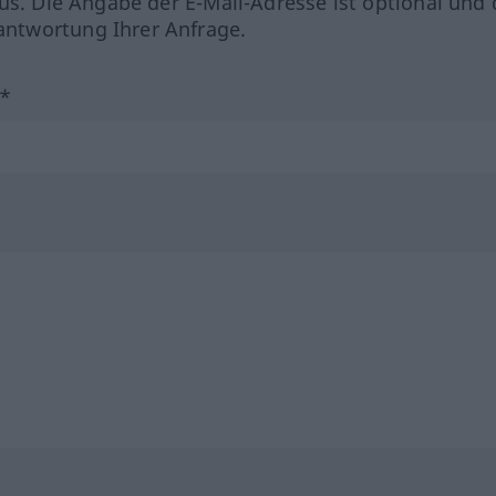
us. Die Angabe der E-Mail-Adresse ist optional und 
ntwortung Ihrer Anfrage.
?*