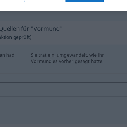
hat to
do!
ich brauche keinen Vormund!
FIG
 Quellen für "Vormund"
ktion geprüft)
ian had
Sie trat ein, umgewandelt, wie ihr
Vormund es vorher gesagt hatte.