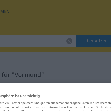
HMEN
Übersetzen
g für "Vormund"
ng
atsphäre ist uns wichtig
sere
716
-Partner speichern und greifen auf personenbezogene Daten wie Browserdat
Kennungen auf Ihrem Gerät zu. Durch Auswahl von Akzeptieren aktivieren Sie Trackin