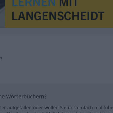
h?
ine Wörterbüchern?
hler aufgefallen oder wollen Sie uns einfach mal lob