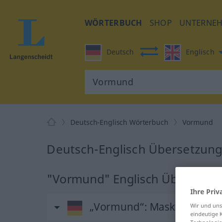
WÖRTERBUCH
SHOP
UNTERNE
Deutsch
Englisch
Deutsch-Englisch Wörterbuch
Vormund
Deutsch-Englisch Übersetzun
"Vormund" Englisch Übersetzu
Ihre Priv
„Vormund“
: Maskulinum
Wir und un
eindeutige 