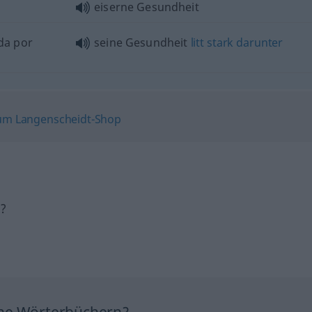
eiserne Gesundheit
da por
seine Gesundheit
litt
stark
darunter
h?