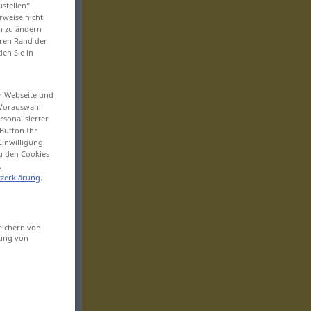
ustellen“
rweise nicht
en zu ändern
eren Rand der
den Sie in
er Webseite und
 Vorauswahl
sonalisierter
Button Ihr
Einwilligung
zu den Cookies
.
zerklärung
.
eichern von
sung von