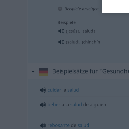
Beispiele anzeigen
Beispiele
¡Jesús!, ¡salud!
¡salud!, ¡chinchín!
Beispielsätze für "Gesundh
cuidar
la
salud
beber
a la
salud
de
alguien
rebosante
de
salud