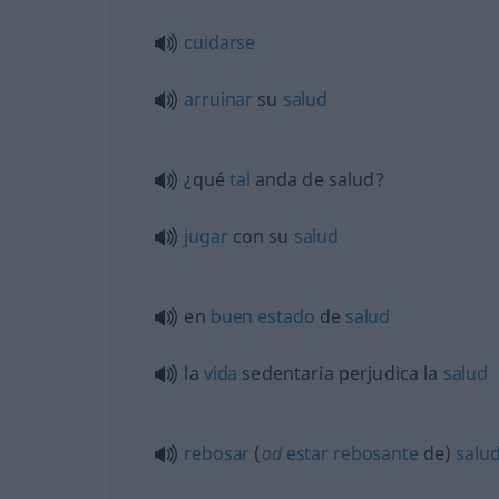
cuidarse
arruinar
su
salud
¿qué
tal
anda de salud?
jugar
con su
salud
en
buen
estado
de
salud
la
vida
sedentaria perjudica la
salud
rebosar
(
od
estar
rebosante
de)
salu