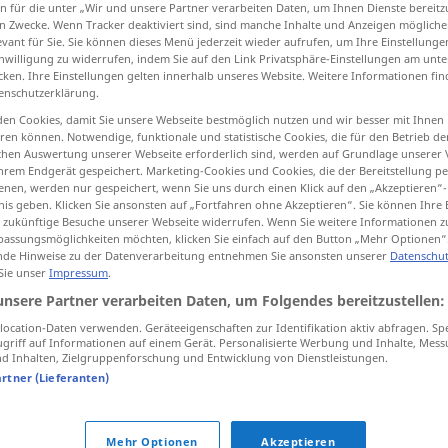
n für die unter „Wir und unsere Partner verarbeiten Daten, um Ihnen Dienste bereitz
n Zwecke. Wenn Tracker deaktiviert sind, sind manche Inhalte und Anzeigen mögliche
evant für Sie. Sie können dieses Menü jederzeit wieder aufrufen, um Ihre Einstellung
inwilligung zu widerrufen, indem Sie auf den Link Privatsphäre-Einstellungen am unt
cken. Ihre Einstellungen gelten innerhalb unseres Website. Weitere Informationen fin
tippen)
enschutzerklärung.
en Cookies, damit Sie unsere Webseite bestmöglich nutzen und wir besser mit Ihnen
iele...
en können. Notwendige, funktionale und statistische Cookies, die für den Betrieb d
ischen Auswertung unserer Webseite erforderlich sind, werden auf Grundlage unserer
hrem Endgerät gespeichert. Marketing-Cookies und Cookies, die der Bereitstellung per
nen, werden nur gespeichert, wenn Sie uns durch einen Klick auf den „Akzeptieren“-
nis geben. Klicken Sie ansonsten auf „Fortfahren ohne Akzeptieren“. Sie können Ihre 
Gesundheit
ür zukünftige Besuche unserer Webseite widerrufen. Wenn Sie weitere Informationen 
assungsmöglichkeiten möchten, klicken Sie einfach auf den Button „Mehr Optionen“
de Hinweise zu der Datenverarbeitung entnehmen Sie ansonsten unserer
Datenschut
 Sie unser
Impressum
.
Gesundheit
des Klimas
unsere Partner verarbeiten Daten, um Folgendes bereitzustellen:
ocation-Daten verwenden. Geräteeigenschaften zur Identifikation aktiv abfragen. Sp
griff auf Informationen auf einem Gerät. Personalisierte Werbung und Inhalte, Mes
 Inhalten, Zielgruppenforschung und Entwicklung von Dienstleistungen.
lud
bei guter Gesundheit
sein
artner (Lieferanten)
bei
bester
Gesundheit
sein
vor Gesundheit
strotzen
Mehr Optionen
Akzeptieren