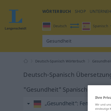
WÖRTERBUCH
SHOP
UNTERNE
Deutsch
Spanisch
Deutsch-Spanisch Wörterbuch
Gesundhei
Deutsch-Spanisch Übersetzung
"Gesundheit" Spanisch Überse
Ihre Priv
„Gesundheit“
: Femininum
Wir und un
eindeutige 