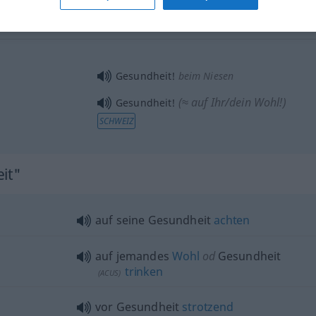
Gesundheit!
beim Niesen
(≈ auf Ihr/dein Wohl!)
Gesundheit!
SCHWEIZ
eit"
auf seine Gesundheit
achten
auf jemandes
Wohl
od
Gesundheit
trinken
(
ACUS
)
vor Gesundheit
strotzend