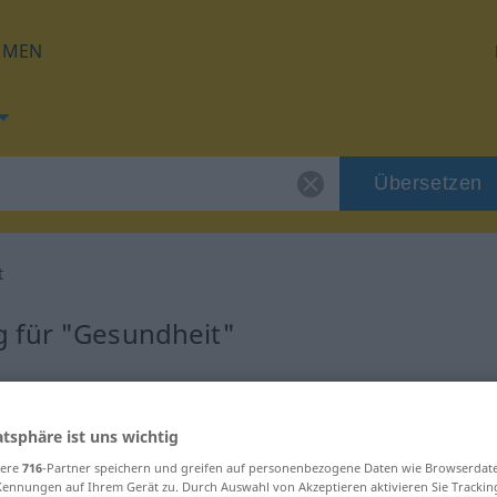
HMEN
Übersetzen
t
 für "Gesundheit"
tzung
atsphäre ist uns wichtig
sere
716
-Partner speichern und greifen auf personenbezogene Daten wie Browserdat
Kennungen auf Ihrem Gerät zu. Durch Auswahl von Akzeptieren aktivieren Sie Trackin