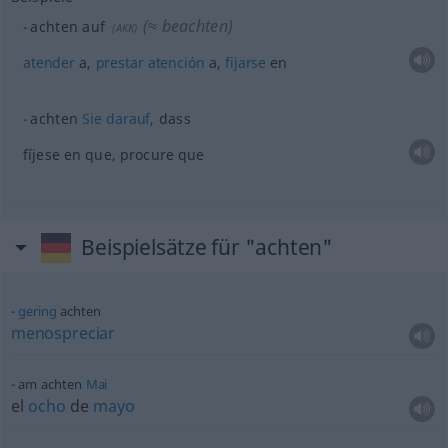
(≈ beachten)
achten auf
(
AKK
)
atender
a,
prestar
atención
a,
fijarse
en
achten
Sie
darauf
, dass
fíjese en que, procure que
Beispielsätze für "achten"
gering
achten
menospreciar
am achten
Mai
el
ocho
de
mayo