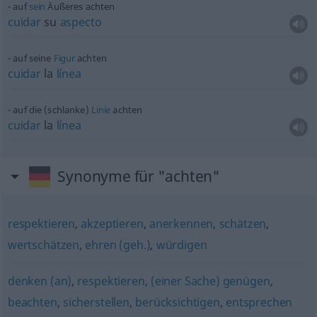
auf
sein
Äußeres achten
cuidar
su
aspecto
auf seine
Figur
achten
cuidar
la
línea
auf die (schlanke)
Linie
achten
cuidar
la
línea
Synonyme für "achten"
respektieren
,
akzeptieren
,
anerkennen
,
schätzen
,
wertschätzen
,
ehren (geh.)
,
würdigen
denken (an)
,
respektieren
,
(einer Sache) genügen
,
beachten
,
sicherstellen
,
berücksichtigen
,
entsprechen