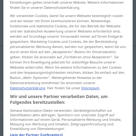
Einstellungen gelten innerhalb unseres Website. Weitere Informationen
finden Sie in unserer Datenschutzerklärung.
Übersicht aller Übersetzungen
Wir verwenden Cookies, damit Sie unsere Webseite bestmöglich nutzen
(Für mehr Details die Übersetzung anklicken/antippen)
und wir besser mit Ihnen kommunizieren können. Notwendige,
funktionale und statistische Cookies, die für den Betrieb der Webseite
estimar, apreciar, acatar
und der statistischen Auswertung unserer Webseite erforderlich sind,
werden auf Grundlage unserer Vorauswahl immer auf Ihrem Endgerät
gespeichert. Marketing-Cookies und Cookies, die der Bereitstellung
personalisierter Werbung dienen, werden nur gespeichert, wenn Sie uns
durch einen Klick auf den „Akzeptieren“-Button Ihr Einverständnis
geben. Klicken Sie ansonsten auf „Fortfahren ohne Akzeptieren“. Sie
können Ihre Einwilligung jederzeit für zukünftige Besuche unserer
estimar
,
apreciar
achten
Person
Webseite widerrufen. Wenn Sie weitere Informationen zu den Cookies
und den Anpassungsmöglichkeiten möchten, klicken Sie einfach auf den
acatar
achten
Gesetz
Button „Mehr Optionen“. Weitergehende Hinweise zu der
Datenverarbeitung entnehmen Sie ansonsten unserer
Datenschutzerklärung
. Hier finden Sie unser
Impressum
.
Wir und unsere Partner verarbeiten Daten, um
Folgendes bereitzustellen:
„achten“
: intransitives Verb
Genaue Geolocation-Daten verwenden. Geräteeigenschaften zur
Identifikation aktiv abfragen. Speichern von und/oder Zugriff auf
Informationen auf einem Gerät. Personalisierte Werbung und Inhalte,
Messung von Werbung und Inhalten, Zielgruppenforschung und
achten
[ˈaxtən]
v/i
<
-ete
>
Entwicklung von Dienstleistungen.
Liste der Partner (Lieferanten)