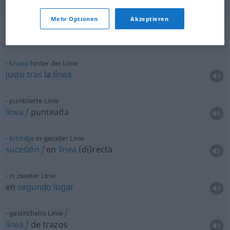
Mehr Optionen
Akzeptieren
Beispielsätze für "Linie"
knapp
hinter der Linie
justo
tras
la
línea
punktierte Linie
línea
f
punteada
Erbfolge
in gerader Linie
sucesión
f
en
línea
(di)recta
in zweiter Linie
en
segundo
lugar
f
gestrichelte Linie
línea
f
de trazos