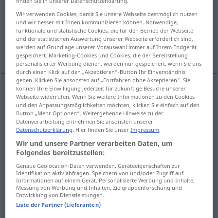
finden Sie in unserer Datenschutzerklärung.
Wir verwenden Cookies, damit Sie unsere Webseite bestmöglich nutzen
Übersicht aller Übersetzungen
und wir besser mit Ihnen kommunizieren können. Notwendige,
(Für mehr Details die Übersetzung anklicken/antippen)
funktionale und statistische Cookies, die für den Betrieb der Webseite
und der statistischen Auswertung unserer Webseite erforderlich sind,
werden auf Grundlage unserer Vorauswahl immer auf Ihrem Endgerät
línea, raya, rama
límite
gespeichert. Marketing-Cookies und Cookies, die der Bereitstellung
personalisierter Werbung dienen, werden nur gespeichert, wenn Sie uns
durch einen Klick auf den „Akzeptieren“-Button Ihr Einverständnis
geben. Klicken Sie ansonsten auf „Fortfahren ohne Akzeptieren“. Sie
können Ihre Einwilligung jederzeit für zukünftige Besuche unserer
Webseite widerrufen. Wenn Sie weitere Informationen zu den Cookies
línea
f
Linie
a.
Buslinie usw
a.
a.
MIL
FIG
und den Anpassungsmöglichkeiten möchten, klicken Sie einfach auf den
Button „Mehr Optionen“. Weitergehende Hinweise zu der
Datenverarbeitung entnehmen Sie ansonsten unserer
raya
f
Linie
(≈ Strich)
Datenschutzerklärung
. Hier finden Sie unser
Impressum
.
Wir und unsere Partner verarbeiten Daten, um
rama
f
Linie
(≈ Familienzweig
a.
)
Folgendes bereitzustellen:
Genaue Geolocation-Daten verwenden. Geräteeigenschaften zur
Identifikation aktiv abfragen. Speichern von und/oder Zugriff auf
Informationen auf einem Gerät. Personalisierte Werbung und Inhalte,
Messung von Werbung und Inhalten, Zielgruppenforschung und
límite
m
Linie
(≈ Grenze)
Entwicklung von Dienstleistungen.
Liste der Partner (Lieferanten)