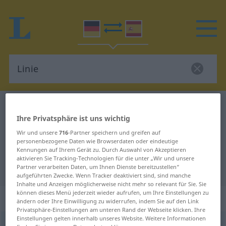
Deutsch-Spanisch Wörterbuch
Linie
Ihre Privatsphäre ist uns wichtig
Deutsch-Spanisch Übersetzung für
Wir und unsere
716
-Partner speichern und greifen auf
"Linie"
personenbezogene Daten wie Browserdaten oder eindeutige
Kennungen auf Ihrem Gerät zu. Durch Auswahl von Akzeptieren
aktivieren Sie Tracking-Technologien für die unter „Wir und unsere
"Linie" Spanisch Übersetzung
Partner verarbeiten Daten, um Ihnen Dienste bereitzustellen“
aufgeführten Zwecke. Wenn Tracker deaktiviert sind, sind manche
Inhalte und Anzeigen möglicherweise nicht mehr so relevant für Sie. Sie
können dieses Menü jederzeit wieder aufrufen, um Ihre Einstellungen zu
„Linie“
: Femininum
ändern oder Ihre Einwilligung zu widerrufen, indem Sie auf den Link
Privatsphäre-Einstellungen am unteren Rand der Webseite klicken. Ihre
Einstellungen gelten innerhalb unseres Website. Weitere Informationen
Linie
[ˈliːniə]
f
<
Linie
;
Linien
>