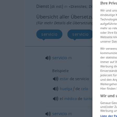
Ihre Priv
Dienst
[diːnst]
m
<
Dienstes
;
Dienste
>
Wir und un
eindeutige 
Übersicht aller Übersetzungen
Technologie
(Für mehr Details die Übersetzung anklicken/an
aufgeführte
mehr so rel
oder Ihre E
servicio
servicio
cargo
Webseite kli
unserer Dat
Wir verwend
kommunizier
servicio
m
der statist
immer auf I
Werbung die
Beispiele
Einverständ
jederzeit f
estar
de servicio
und den Anp
Weitergehen
f
huelga
de
celo
Hier finden
Wir und 
od
el
médico
de
turno
de servic
Genaue Geol
und/oder Zu
Werbung und
servicio
m
Liste der P