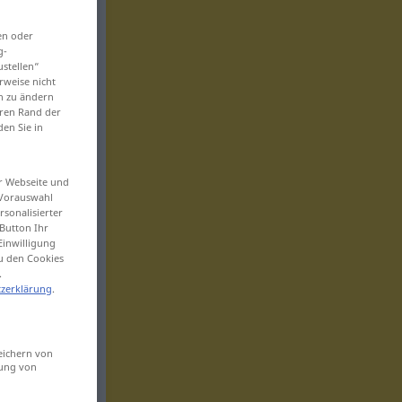
en oder
g-
ustellen“
rweise nicht
en zu ändern
eren Rand der
den Sie in
er Webseite und
 Vorauswahl
sonalisierter
Button Ihr
Einwilligung
zu den Cookies
.
zerklärung
.
eichern von
sung von