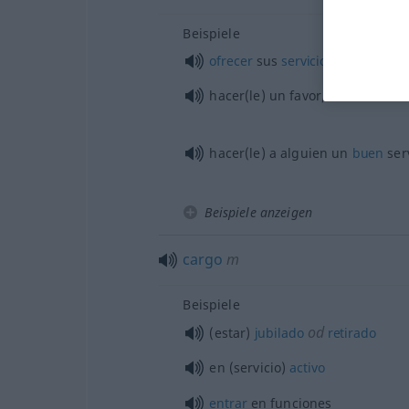
Beispiele
ofrecer
sus
servicios
hacer(le) un favor/un
flaco
servi
hacer(le) a
alguien
un
buen
ser
Beispiele anzeigen
cargo
m
Beispiele
od
(estar)
jubilado
retirado
en (servicio)
activo
entrar
en funciones