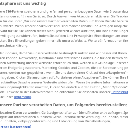
atsphäre ist uns wichtig
sere
716
-Partner speichern und greifen auf personenbezogene Daten wie Browserdat
Kennungen auf Ihrem Gerät zu. Durch Auswahl von Akzeptieren aktivieren Sie Trackin
n für die unter „Wir und unsere Partner verarbeiten Daten, um Ihnen Dienste bereitz
tippen)
n Zwecke. Wenn Tracker deaktiviert sind, sind manche Inhalte und Anzeigen mögliche
evant für Sie. Sie können dieses Menü jederzeit wieder aufrufen, um Ihre Einstellung
inwilligung zu widerrufen, indem Sie auf den Link Privatsphäre-Einstellungen am unt
Weitere Beispiele...
cken. Ihre Einstellungen gelten innerhalb unseres Website. Weitere Informationen fin
enschutzerklärung.
en Cookies, damit Sie unsere Webseite bestmöglich nutzen und wir besser mit Ihnen
en können. Notwendige, funktionale und statistische Cookies, die für den Betrieb d
Dienst
(≈ Tätigkeit)
ischen Auswertung unserer Webseite erforderlich sind, werden auf Grundlage unserer
hrem Endgerät gespeichert. Marketing-Cookies und Cookies, die der Bereitstellung per
nen, werden nur gespeichert, wenn Sie uns durch einen Klick auf den „Akzeptieren“-
nis geben. Klicken Sie ansonsten auf „Fortfahren ohne Akzeptieren“. Sie können Ihre 
ür zukünftige Besuche unserer Webseite widerrufen. Wenn Sie weitere Informationen 
im Dienst
sein
, Dienst
haben
assungsmöglichkeiten möchten, klicken Sie einfach auf den Button „Mehr Optionen“
de Hinweise zu der Datenverarbeitung entnehmen Sie ansonsten unserer
Datenschut
Dienst nach
Vorschrift
 Sie unser
Impressum
.
unsere Partner verarbeiten Daten, um Folgendes bereitzustellen:
io
der Dienst habende
Arzt
ocation-Daten verwenden. Geräteeigenschaften zur Identifikation aktiv abfragen. Sp
griff auf Informationen auf einem Gerät. Personalisierte Werbung und Inhalte, Mes
 Inhalten, Zielgruppenforschung und Entwicklung von Dienstleistungen.
Dienst
(≈ Hilfeleistung)
artner (Lieferanten)