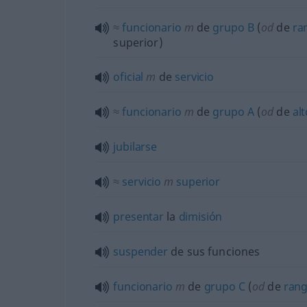
≈
funcionario
m
de
grupo
B
(
od
de
ra
superior)
oficial
m
de
servicio
≈
funcionario
m
de
grupo
A
(
od
de
al
jubilarse
≈
servicio
m
superior
presentar
la
dimisión
suspender
de sus funciones
funcionario
m
de
grupo
C
(
od
de
ran