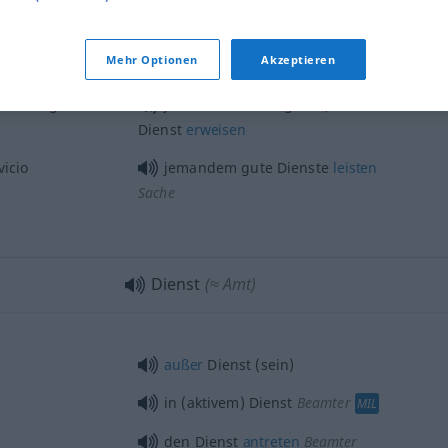
Mehr Optionen
Akzeptieren
seine Dienste
anbieten
cio a
alguien
jemandem einen guten/schlechten
Dienst
erweisen
vicio
jemandem gute Dienste
leisten
Sache
Dienst
(≈ Amt)
außer
Dienst (sein)
in (aktivem) Dienst
Beamter
MIL
den Dienst
antreten
Beamter