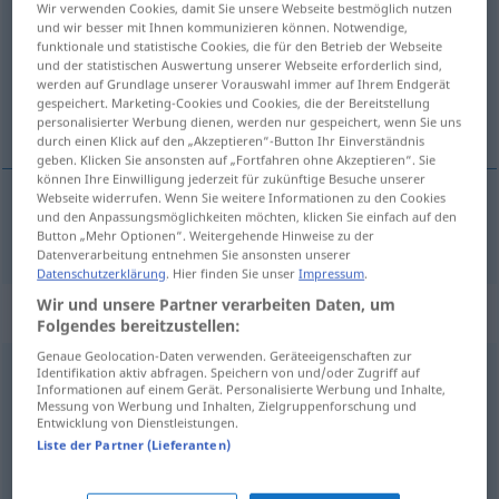
Wir verwenden Cookies, damit Sie unsere Webseite bestmöglich nutzen
und wir besser mit Ihnen kommunizieren können. Notwendige,
Übersicht aller Übersetzungen
funktionale und statistische Cookies, die für den Betrieb der Webseite
und der statistischen Auswertung unserer Webseite erforderlich sind,
(Für mehr Details die Übersetzung anklicken/antippen)
werden auf Grundlage unserer Vorauswahl immer auf Ihrem Endgerät
gespeichert. Marketing-Cookies und Cookies, die der Bereitstellung
posredovati
personalisierter Werbung dienen, werden nur gespeichert, wenn Sie uns
durch einen Klick auf den „Akzeptieren“-Button Ihr Einverständnis
geben. Klicken Sie ansonsten auf „Fortfahren ohne Akzeptieren“. Sie
können Ihre Einwilligung jederzeit für zukünftige Besuche unserer
Webseite widerrufen. Wenn Sie weitere Informationen zu den Cookies
und den Anpassungsmöglichkeiten möchten, klicken Sie einfach auf den
posredovati
vermitteln
Button „Mehr Optionen“. Weitergehende Hinweise zu der
Datenverarbeitung entnehmen Sie ansonsten unserer
Datenschutzerklärung
. Hier finden Sie unser
Impressum
.
Wir und unsere Partner verarbeiten Daten, um
Synonyme für "vermitteln"
Folgendes bereitzustellen:
Genaue Geolocation-Daten verwenden. Geräteeigenschaften zur
Identifikation aktiv abfragen. Speichern von und/oder Zugriff auf
(einen Streit) beilegen
,
befrieden
,
schlichten
Informationen auf einem Gerät. Personalisierte Werbung und Inhalte,
Messung von Werbung und Inhalten, Zielgruppenforschung und
Entwicklung von Dienstleistungen.
durchstellen
,
verbinden
Liste der Partner (Lieferanten)