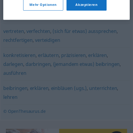
übermitteln
,
überliefern
Mehr Optionen
Akzeptieren
beibringen
,
beschaffen
,
herbeischaffen
vertreten
,
verfechten
,
(sich für etwas) aussprechen
,
rechtfertigen
,
verteidigen
konkretisieren
,
erläutern
,
präzisieren
,
erklären
,
darlegen
,
darbringen
,
(jemandem etwas) beibringen
,
ausführen
beibringen
,
erklären
,
einbläuen (ugs.)
,
unterrichten
,
lehren
© OpenThesaurus.de