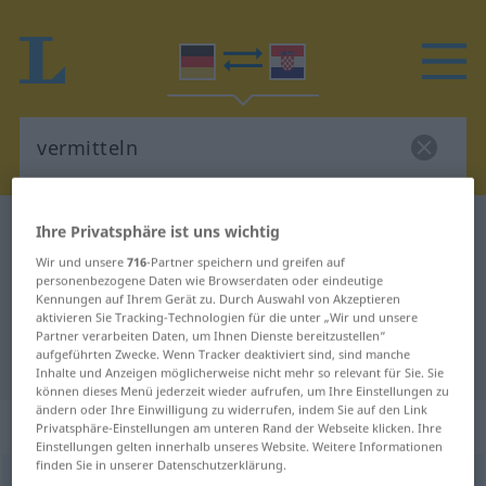
Deutsch-Kroatisch Wörterbuch
vermitteln
Ihre Privatsphäre ist uns wichtig
Deutsch-Kroatisch Übersetzung für
Wir und unsere
716
-Partner speichern und greifen auf
personenbezogene Daten wie Browserdaten oder eindeutige
"vermitteln"
Kennungen auf Ihrem Gerät zu. Durch Auswahl von Akzeptieren
aktivieren Sie Tracking-Technologien für die unter „Wir und unsere
Partner verarbeiten Daten, um Ihnen Dienste bereitzustellen“
aufgeführten Zwecke. Wenn Tracker deaktiviert sind, sind manche
"vermitteln" Kroatisch Übersetzung
Inhalte und Anzeigen möglicherweise nicht mehr so relevant für Sie. Sie
können dieses Menü jederzeit wieder aufrufen, um Ihre Einstellungen zu
ändern oder Ihre Einwilligung zu widerrufen, indem Sie auf den Link
„vermitteln“
Privatsphäre-Einstellungen am unteren Rand der Webseite klicken. Ihre
Einstellungen gelten innerhalb unseres Website. Weitere Informationen
finden Sie in unserer Datenschutzerklärung.
vermitteln