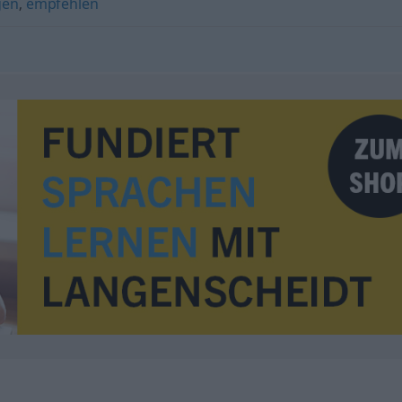
gen
,
empfehlen