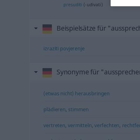
presuditi
(-uđivati)
Beispielsätze für "ausspre
izraziti
povjerenje
Synonyme für "ausspreche
(etwas nicht) herausbringen
plädieren
,
stimmen
vertreten
,
vermitteln
,
verfechten
,
rechtfe