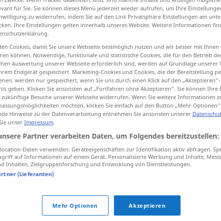
evant für Sie. Sie können dieses Menü jederzeit wieder aufrufen, um Ihre Einstellung
inwilligung zu widerrufen, indem Sie auf den Link Privatsphäre-Einstellungen am unt
cken. Ihre Einstellungen gelten innerhalb unseres Website. Weitere Informationen fin
enschutzerklärung.
tippen)
en Cookies, damit Sie unsere Webseite bestmöglich nutzen und wir besser mit Ihnen
en können. Notwendige, funktionale und statistische Cookies, die für den Betrieb d
ischen Auswertung unserer Webseite erforderlich sind, werden auf Grundlage unserer
hrem Endgerät gespeichert. Marketing-Cookies und Cookies, die der Bereitstellung per
nen, werden nur gespeichert, wenn Sie uns durch einen Klick auf den „Akzeptieren“-
nis geben. Klicken Sie ansonsten auf „Fortfahren ohne Akzeptieren“. Sie können Ihre 
ür zukünftige Besuche unserer Webseite widerrufen. Wenn Sie weitere Informationen 
assungsmöglichkeiten möchten, klicken Sie einfach auf den Button „Mehr Optionen“
aussprechen
de Hinweise zu der Datenverarbeitung entnehmen Sie ansonsten unserer
Datenschut
 Sie unser
Impressum
.
unsere Partner verarbeiten Daten, um Folgendes bereitzustellen:
aussprechen
ocation-Daten verwenden. Geräteeigenschaften zur Identifikation aktiv abfragen. Sp
griff auf Informationen auf einem Gerät. Personalisierte Werbung und Inhalte, Mes
 Inhalten, Zielgruppenforschung und Entwicklung von Dienstleistungen.
aussprechen
Beileid usw
artner (Lieferanten)
Mehr Optionen
Akzeptieren
Dank
aussprechen