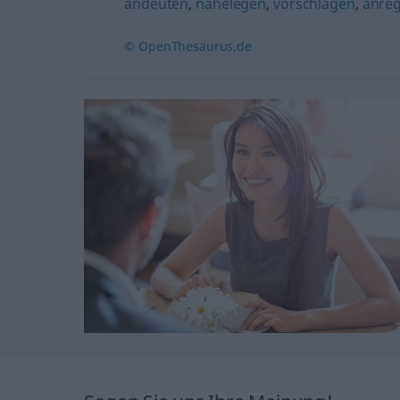
andeuten
,
nahelegen
,
vorschlagen
,
anre
© OpenThesaurus.de