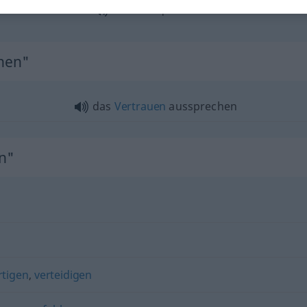
Urteil
aussprechen
chen"
das
Vertrauen
aussprechen
n"
rtigen
,
verteidigen