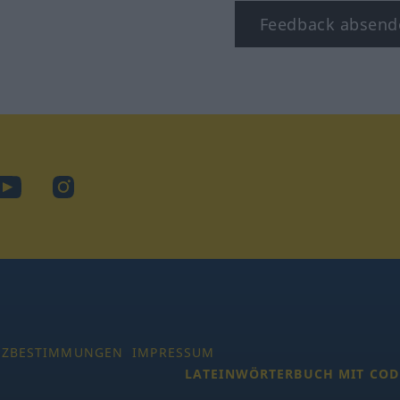
Feedback absend
ook
YouTube
Instagram
TZBESTIMMUNGEN
IMPRESSUM
LATEINWÖRTERBUCH MIT COD