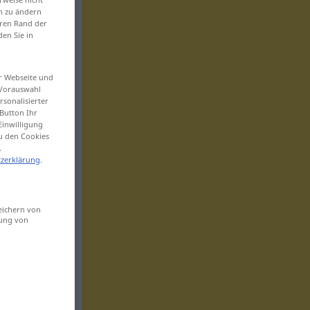
en zu ändern
eren Rand der
den Sie in
er Webseite und
 Vorauswahl
sonalisierter
Button Ihr
Einwilligung
zu den Cookies
.
zerklärung
.
eichern von
sung von