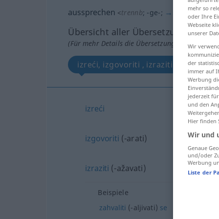
mehr so rel
aussprechen
→
sprechen
<
trennb
;
-ge-
;
>
oder Ihre E
Webseite kli
Übersicht aller Übersetzungen
unserer Dat
(Für mehr Details die Übersetzung anklicken/an
Wir verwend
kommunizier
der statist
izreći, izgovoriti , izraziti
immer auf I
Werbung die
Einverständ
jederzeit f
und den Anp
izreći
Weitergehen
Hier finden
Wir und 
izgovoriti
(-arati)
Genaue Geol
und/oder Zu
Werbung und
izraziti
(-ažavati)
Liste der P
Beispiele
zahvaliti
(-aljivati)
se