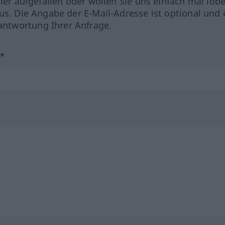
hler aufgefallen oder wollen Sie uns einfach mal lob
us. Die Angabe der E-Mail-Adresse ist optional und 
ntwortung Ihrer Anfrage.
?*