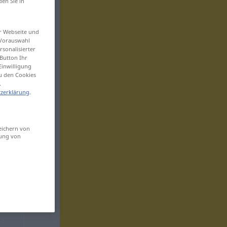
den Sie in
er Webseite und
 Vorauswahl
sonalisierter
Button Ihr
Einwilligung
zu den Cookies
.
zerklärung
.
eichern von
sung von