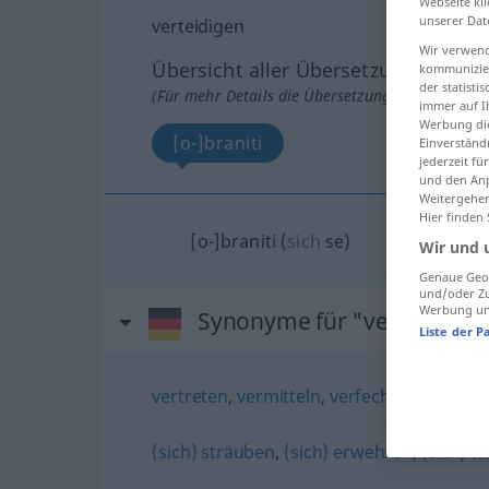
Webseite kli
unserer Dat
verteidigen
Wir verwend
Übersicht aller Übersetzungen
kommunizier
der statist
(Für mehr Details die Übersetzung anklicken/an
immer auf I
Werbung die
[o-]braniti
Einverständ
jederzeit f
und den Anp
Weitergehen
Hier finden
[o-]braniti
(
sich
se
)
Wir und 
Genaue Geol
und/oder Zu
Werbung und
Synonyme für "verteidigen
Liste der P
vertreten
,
vermitteln
,
verfechten
,
(sich f
(sich) sträuben
,
(sich) erwehren
,
(sich) w