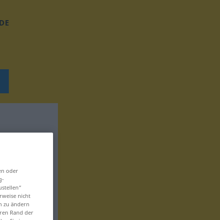
DE
en oder
g-
ustellen“
rweise nicht
en zu ändern
eren Rand der