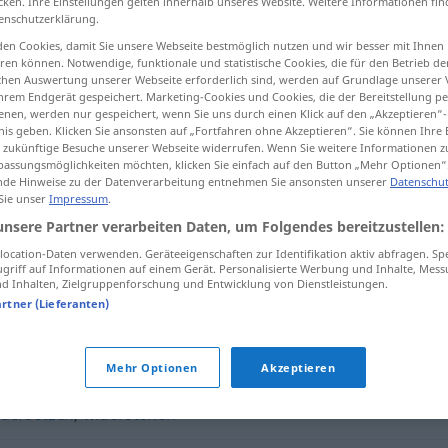
cken. Ihre Einstellungen gelten innerhalb unseres Website. Weitere Informationen fin
enschutzerklärung.
en Cookies, damit Sie unsere Webseite bestmöglich nutzen und wir besser mit Ihnen
en können. Notwendige, funktionale und statistische Cookies, die für den Betrieb d
ischen Auswertung unserer Webseite erforderlich sind, werden auf Grundlage unserer
tippen)
hrem Endgerät gespeichert. Marketing-Cookies und Cookies, die der Bereitstellung per
nen, werden nur gespeichert, wenn Sie uns durch einen Klick auf den „Akzeptieren“-
nis geben. Klicken Sie ansonsten auf „Fortfahren ohne Akzeptieren“. Sie können Ihre 
ür zukünftige Besuche unserer Webseite widerrufen. Wenn Sie weitere Informationen 
assungsmöglichkeiten möchten, klicken Sie einfach auf den Button „Mehr Optionen“
de Hinweise zu der Datenverarbeitung entnehmen Sie ansonsten unserer
Datenschut
 Sie unser
Impressum
.
verteidigen
unsere Partner verarbeiten Daten, um Folgendes bereitzustellen:
ocation-Daten verwenden. Geräteeigenschaften zur Identifikation aktiv abfragen. Sp
griff auf Informationen auf einem Gerät. Personalisierte Werbung und Inhalte, Mes
 Inhalten, Zielgruppenforschung und Entwicklung von Dienstleistungen.
"
artner (Lieferanten)
ür etwas) aussprechen
,
rechtfertigen
Mehr Optionen
Akzeptieren
idersetzen
,
widerstehen