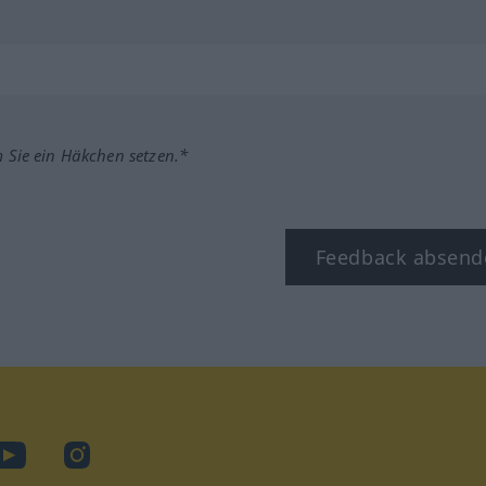
m Sie ein Häkchen setzen.*
Feedback absend
ook
YouTube
Instagram