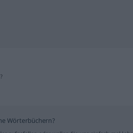
h?
ine Wörterbüchern?