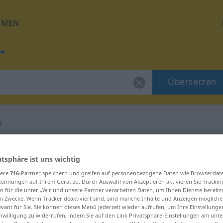
HMEN
Übersetzen
n
 für "verteidigen"
atsphäre ist uns wichtig
sere
716
-Partner speichern und greifen auf personenbezogene Daten wie Browserdat
etzung
Kennungen auf Ihrem Gerät zu. Durch Auswahl von Akzeptieren aktivieren Sie Trackin
n für die unter „Wir und unsere Partner verarbeiten Daten, um Ihnen Dienste bereitz
n Zwecke. Wenn Tracker deaktiviert sind, sind manche Inhalte und Anzeigen mögliche
evant für Sie. Sie können dieses Menü jederzeit wieder aufrufen, um Ihre Einstellung
inwilligung zu widerrufen, indem Sie auf den Link Privatsphäre-Einstellungen am unt