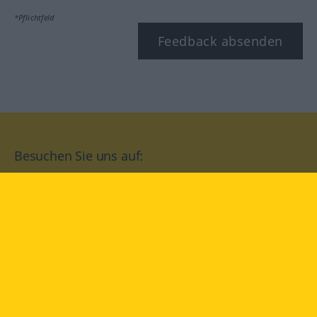
*Pflichtfeld
Feedback absenden
Besuchen Sie uns auf:
facebook
YouTube
Instagram
Langenscheidt