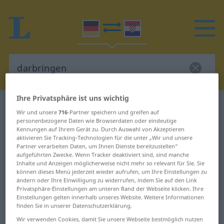
Ihre Privatsphäre ist uns wichtig
Deutsch-Kroatisch Wörterbuch
darbringen
Wir und unsere
716
-Partner speichern und greifen auf
Deutsch-Kroatisch Übersetzung für
personenbezogene Daten wie Browserdaten oder eindeutige
Kennungen auf Ihrem Gerät zu. Durch Auswahl von Akzeptieren
"darbringen"
aktivieren Sie Tracking-Technologien für die unter „Wir und unsere
Partner verarbeiten Daten, um Ihnen Dienste bereitzustellen“
aufgeführten Zwecke. Wenn Tracker deaktiviert sind, sind manche
Inhalte und Anzeigen möglicherweise nicht mehr so relevant für Sie. Sie
"darbringen" Kroatisch
können dieses Menü jederzeit wieder aufrufen, um Ihre Einstellungen zu
ändern oder Ihre Einwilligung zu widerrufen, indem Sie auf den Link
Übersetzung
Privatsphäre-Einstellungen am unteren Rand der Webseite klicken. Ihre
Einstellungen gelten innerhalb unseres Website. Weitere Informationen
finden Sie in unserer Datenschutzerklärung.
„darbringen“
Wir verwenden Cookies, damit Sie unsere Webseite bestmöglich nutzen