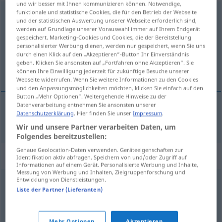
und wir besser mit Ihnen kommunizieren können. Notwendige,
funktionale und statistische Cookies, die für den Betrieb der Webseite
darbringen
→
bringen
<
trennb
;
-ge-
;
>
und der statistischen Auswertung unserer Webseite erforderlich sind,
werden auf Grundlage unserer Vorauswahl immer auf Ihrem Endgerät
Übersicht aller Übersetzungen
gespeichert. Marketing-Cookies und Cookies, die der Bereitstellung
personalisierter Werbung dienen, werden nur gespeichert, wenn Sie uns
(Für mehr Details die Übersetzung anklicken/antippen)
durch einen Klick auf den „Akzeptieren“-Button Ihr Einverständnis
geben. Klicken Sie ansonsten auf „Fortfahren ohne Akzeptieren“. Sie
prinijeti
können Ihre Einwilligung jederzeit für zukünftige Besuche unserer
Webseite widerrufen. Wenn Sie weitere Informationen zu den Cookies
und den Anpassungsmöglichkeiten möchten, klicken Sie einfach auf den
Button „Mehr Optionen“. Weitergehende Hinweise zu der
Datenverarbeitung entnehmen Sie ansonsten unserer
Datenschutzerklärung
. Hier finden Sie unser
Impressum
.
prinijeti
(-ositi)
darbringen
Opfer
Wir und unsere Partner verarbeiten Daten, um
Folgendes bereitzustellen:
Genaue Geolocation-Daten verwenden. Geräteeigenschaften zur
Synonyme für "darbringen"
Identifikation aktiv abfragen. Speichern von und/oder Zugriff auf
Informationen auf einem Gerät. Personalisierte Werbung und Inhalte,
Messung von Werbung und Inhalten, Zielgruppenforschung und
Entwicklung von Dienstleistungen.
vermitteln
,
konkretisieren
,
erläutern
,
präzisieren
,
Liste der Partner (Lieferanten)
erklären
,
darlegen
,
(jemandem etwas) beibringen
,
ausführen
Mehr Optionen
Akzeptieren