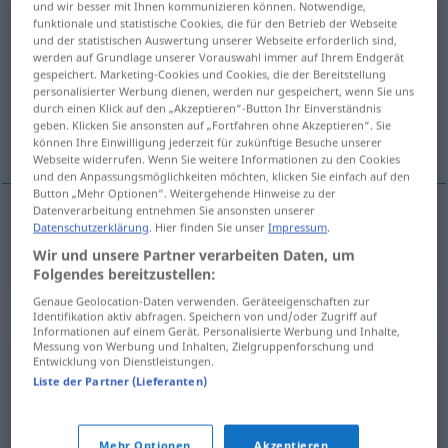
und wir besser mit Ihnen kommunizieren können. Notwendige,
funktionale und statistische Cookies, die für den Betrieb der Webseite
konkretisieren
und der statistischen Auswertung unserer Webseite erforderlich sind,
werden auf Grundlage unserer Vorauswahl immer auf Ihrem Endgerät
Übersicht aller Übersetzungen
gespeichert. Marketing-Cookies und Cookies, die der Bereitstellung
personalisierter Werbung dienen, werden nur gespeichert, wenn Sie uns
(Für mehr Details die Übersetzung anklicken/antippen)
durch einen Klick auf den „Akzeptieren“-Button Ihr Einverständnis
geben. Klicken Sie ansonsten auf „Fortfahren ohne Akzeptieren“. Sie
konkretizirati
können Ihre Einwilligung jederzeit für zukünftige Besuche unserer
Webseite widerrufen. Wenn Sie weitere Informationen zu den Cookies
und den Anpassungsmöglichkeiten möchten, klicken Sie einfach auf den
Button „Mehr Optionen“. Weitergehende Hinweise zu der
Datenverarbeitung entnehmen Sie ansonsten unserer
Datenschutzerklärung
. Hier finden Sie unser
Impressum
.
konkretizirati
konkretisieren
Wir und unsere Partner verarbeiten Daten, um
Folgendes bereitzustellen:
Genaue Geolocation-Daten verwenden. Geräteeigenschaften zur
Synonyme für "konkretisieren"
Identifikation aktiv abfragen. Speichern von und/oder Zugriff auf
Informationen auf einem Gerät. Personalisierte Werbung und Inhalte,
Messung von Werbung und Inhalten, Zielgruppenforschung und
Entwicklung von Dienstleistungen.
vermitteln
,
erläutern
,
präzisieren
,
erklären
,
darlegen
,
Liste der Partner (Lieferanten)
darbringen
,
(jemandem etwas) beibringen
,
ausführen
Mehr Optionen
Akzeptieren