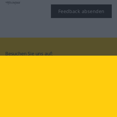
*Pflichtfeld
Feedback absenden
Besuchen Sie uns auf:
facebook
YouTube
Instagram
Langenscheidt
NUTZUNGSBEDINGUNGEN