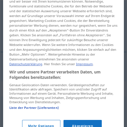
und wir besser mit Ihnen kommunizieren können. Notwendige,
funktionale und statistische Cookies, die für den Betrieb der Webseite
durchstellen
<
trennb
;
-ge-
>
und der statistischen Auswertung unserer Webseite erforderlich sind,
werden auf Grundlage unserer Vorauswahl immer auf Ihrem Endgerät
Übersicht aller Übersetzungen
gespeichert. Marketing-Cookies und Cookies, die der Bereitstellung
personalisierter Werbung dienen, werden nur gespeichert, wenn Sie uns
(Für mehr Details die Übersetzung anklicken/antippen)
durch einen Klick auf den „Akzeptieren“-Button Ihr Einverständnis
geben. Klicken Sie ansonsten auf „Fortfahren ohne Akzeptieren“. Sie
spojiti
können Ihre Einwilligung jederzeit für zukünftige Besuche unserer
Webseite widerrufen. Wenn Sie weitere Informationen zu den Cookies
und den Anpassungsmöglichkeiten möchten, klicken Sie einfach auf den
Button „Mehr Optionen“. Weitergehende Hinweise zu der
Datenverarbeitung entnehmen Sie ansonsten unserer
Datenschutzerklärung
. Hier finden Sie unser
Impressum
.
spojiti
durchstellen
TEL
Wir und unsere Partner verarbeiten Daten, um
Folgendes bereitzustellen:
Genaue Geolocation-Daten verwenden. Geräteeigenschaften zur
Synonyme für "durchstellen"
Identifikation aktiv abfragen. Speichern von und/oder Zugriff auf
Informationen auf einem Gerät. Personalisierte Werbung und Inhalte,
Messung von Werbung und Inhalten, Zielgruppenforschung und
Entwicklung von Dienstleistungen.
vermitteln
,
verbinden
Liste der Partner (Lieferanten)
© OpenThesaurus.de
Mehr Optionen
Akzeptieren