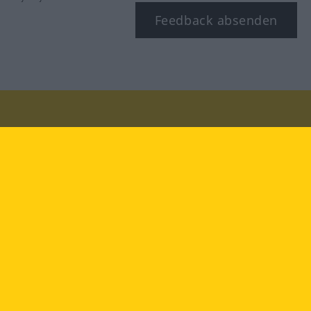
Feedback absenden
Besuchen Sie uns auf:
facebook
YouTube
Instagram
Langenscheidt
NUTZUNGSBEDINGUNGEN