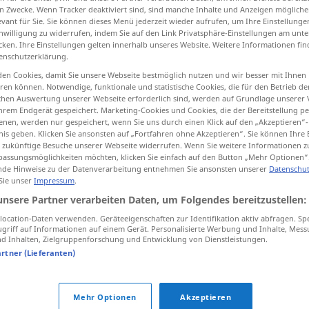
n Zwecke. Wenn Tracker deaktiviert sind, sind manche Inhalte und Anzeigen mögliche
evant für Sie. Sie können dieses Menü jederzeit wieder aufrufen, um Ihre Einstellung
inwilligung zu widerrufen, indem Sie auf den Link Privatsphäre-Einstellungen am unt
cken. Ihre Einstellungen gelten innerhalb unseres Website. Weitere Informationen fin
enschutzerklärung.
tippen)
en Cookies, damit Sie unsere Webseite bestmöglich nutzen und wir besser mit Ihnen
en können. Notwendige, funktionale und statistische Cookies, die für den Betrieb d
ischen Auswertung unserer Webseite erforderlich sind, werden auf Grundlage unserer
hrem Endgerät gespeichert. Marketing-Cookies und Cookies, die der Bereitstellung per
nen, werden nur gespeichert, wenn Sie uns durch einen Klick auf den „Akzeptieren“-
nis geben. Klicken Sie ansonsten auf „Fortfahren ohne Akzeptieren“. Sie können Ihre 
ür zukünftige Besuche unserer Webseite widerrufen. Wenn Sie weitere Informationen 
locker
assungsmöglichkeiten möchten, klicken Sie einfach auf den Button „Mehr Optionen“
de Hinweise zu der Datenverarbeitung entnehmen Sie ansonsten unserer
Datenschut
 Sie unser
Impressum
.
locker
Zahn
unsere Partner verarbeiten Daten, um Folgendes bereitzustellen:
ocation-Daten verwenden. Geräteeigenschaften zur Identifikation aktiv abfragen. Sp
griff auf Informationen auf einem Gerät. Personalisierte Werbung und Inhalte, Mes
 Inhalten, Zielgruppenforschung und Entwicklung von Dienstleistungen.
locker werden
artner (Lieferanten)
das
schaffen
wir locker!
Mehr Optionen
Akzeptieren