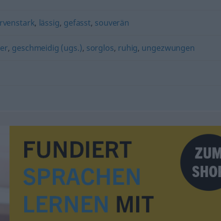
rvenstark
,
lässig
,
gefasst
,
souverän
ger
,
geschmeidig (ugs.)
,
sorglos
,
ruhig
,
ungezwungen