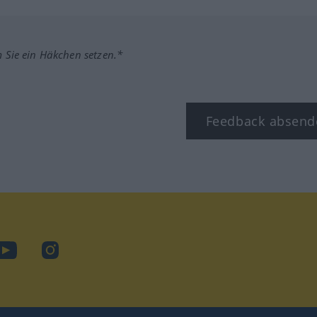
m Sie ein Häkchen setzen.*
Feedback absend
ook
YouTube
Instagram