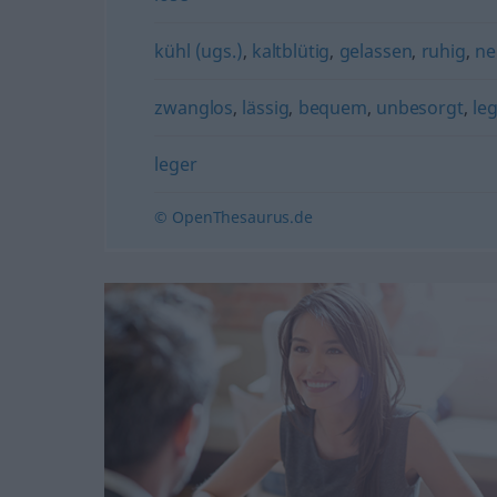
kühl (ugs.)
,
kaltblütig
,
gelassen
,
ruhig
,
ne
zwanglos
,
lässig
,
bequem
,
unbesorgt
,
le
leger
© OpenThesaurus.de