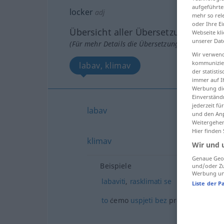
aufgeführte
locker
adj
mehr so rel
oder Ihre E
Übersicht aller Übersetzungen
Webseite kli
unserer Dat
(Für mehr Details die Übersetzung anklicken/an
Wir verwend
kommunizier
labav, klimav
der statist
immer auf I
Werbung die
Einverständ
jederzeit f
labav
und den Anp
Weitergehen
Hier finden
klimav
Wir und 
Genaue Geol
Beispiele
und/oder Zu
Werbung und
labaviti
,
rasklimati
se
Liste der P
to
ćemo
uspjeti
bez
problema!