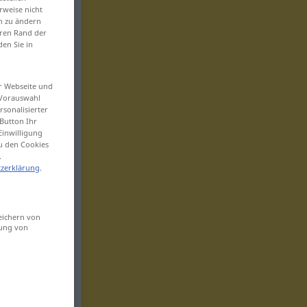
rweise nicht
en zu ändern
eren Rand der
den Sie in
er Webseite und
 Vorauswahl
sonalisierter
Button Ihr
Einwilligung
zu den Cookies
.
zerklärung
.
eichern von
sung von