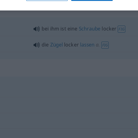
bei ihm ist eine
Schraube
locker
FIG
die
Zügel
locker
lassen
a.
FIG