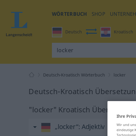
WÖRTERBUCH
SHOP
UNTERNE
Deutsch
Kroatisch
Deutsch-Kroatisch Wörterbuch
locker
Deutsch-Kroatisch Übersetzung
"locker" Kroatisch Übersetzun
Ihre Priv
Wir und un
„locker“
: Adjektiv
eindeutige 
Technologie