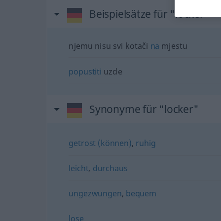
Beispielsätze für "locker"
njemu nisu svi kotači
na
mjestu
popustiti
uzde
Synonyme für "locker"
getrost (können)
,
ruhig
leicht
,
durchaus
ungezwungen
,
bequem
lose