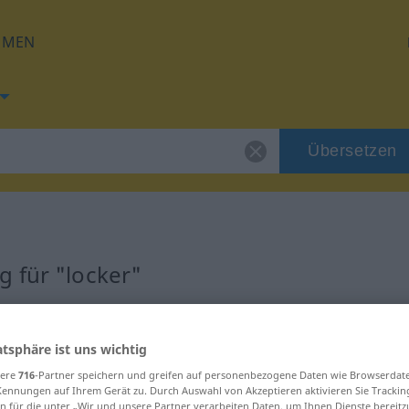
HMEN
Übersetzen
 für "locker"
g
atsphäre ist uns wichtig
sere
716
-Partner speichern und greifen auf personenbezogene Daten wie Browserdat
Kennungen auf Ihrem Gerät zu. Durch Auswahl von Akzeptieren aktivieren Sie Trackin
n für die unter „Wir und unsere Partner verarbeiten Daten, um Ihnen Dienste bereitz