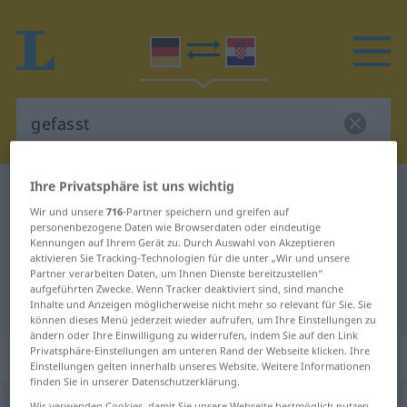
Ihre Privatsphäre ist uns wichtig
Deutsch-Kroatisch Wörterbuch
gefasst
Wir und unsere
716
-Partner speichern und greifen auf
Deutsch-Kroatisch Übersetzung für
personenbezogene Daten wie Browserdaten oder eindeutige
Kennungen auf Ihrem Gerät zu. Durch Auswahl von Akzeptieren
"gefasst"
aktivieren Sie Tracking-Technologien für die unter „Wir und unsere
Partner verarbeiten Daten, um Ihnen Dienste bereitzustellen“
aufgeführten Zwecke. Wenn Tracker deaktiviert sind, sind manche
"gefasst" Kroatisch Übersetzung
Inhalte und Anzeigen möglicherweise nicht mehr so relevant für Sie. Sie
können dieses Menü jederzeit wieder aufrufen, um Ihre Einstellungen zu
ändern oder Ihre Einwilligung zu widerrufen, indem Sie auf den Link
Privatsphäre-Einstellungen am unteren Rand der Webseite klicken. Ihre
„gefasst“
: Adjektiv
Einstellungen gelten innerhalb unseres Website. Weitere Informationen
finden Sie in unserer Datenschutzerklärung.
gefasst
adj
Wir verwenden Cookies, damit Sie unsere Webseite bestmöglich nutzen