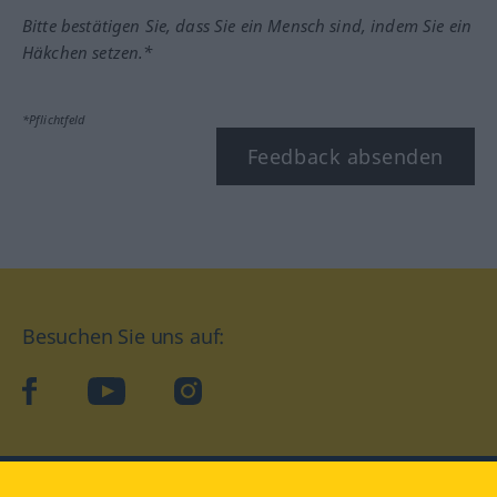
Bitte bestätigen Sie, dass Sie ein Mensch sind, indem Sie ein
Häkchen setzen.*
*Pflichtfeld
Feedback absenden
Besuchen Sie uns auf:
facebook
YouTube
Instagram