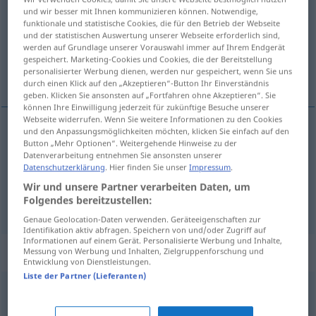
und wir besser mit Ihnen kommunizieren können. Notwendige,
funktionale und statistische Cookies, die für den Betrieb der Webseite
Übersicht aller Übersetzungen
und der statistischen Auswertung unserer Webseite erforderlich sind,
(Für mehr Details die Übersetzung anklicken/antippen)
werden auf Grundlage unserer Vorauswahl immer auf Ihrem Endgerät
gespeichert. Marketing-Cookies und Cookies, die der Bereitstellung
personalisierter Werbung dienen, werden nur gespeichert, wenn Sie uns
pri-, sabran, priseban
durch einen Klick auf den „Akzeptieren“-Button Ihr Einverständnis
geben. Klicken Sie ansonsten auf „Fortfahren ohne Akzeptieren“. Sie
können Ihre Einwilligung jederzeit für zukünftige Besuche unserer
Webseite widerrufen. Wenn Sie weitere Informationen zu den Cookies
und den Anpassungsmöglichkeiten möchten, klicken Sie einfach auf den
Button „Mehr Optionen“. Weitergehende Hinweise zu der
pri-,
sabran
gefasst
ruhig
Datenverarbeitung entnehmen Sie ansonsten unserer
Datenschutzerklärung
. Hier finden Sie unser
Impressum
.
priseban
gefasst
Wir und unsere Partner verarbeiten Daten, um
Folgendes bereitzustellen:
Genaue Geolocation-Daten verwenden. Geräteeigenschaften zur
Identifikation aktiv abfragen. Speichern von und/oder Zugriff auf
Informationen auf einem Gerät. Personalisierte Werbung und Inhalte,
Beispielsätze für "gefasst"
Messung von Werbung und Inhalten, Zielgruppenforschung und
Entwicklung von Dienstleistungen.
Liste der Partner (Lieferanten)
kurz
gefasst
sažet