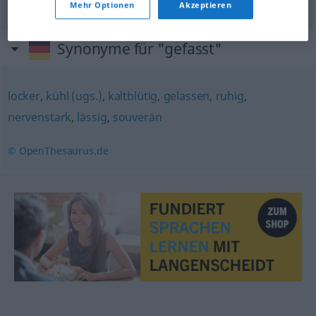
Mehr Optionen
Akzeptieren
Synonyme für "gefasst"
locker
,
kühl (ugs.)
,
kaltblütig
,
gelassen
,
ruhig
,
nervenstark
,
lässig
,
souverän
© OpenThesaurus.de