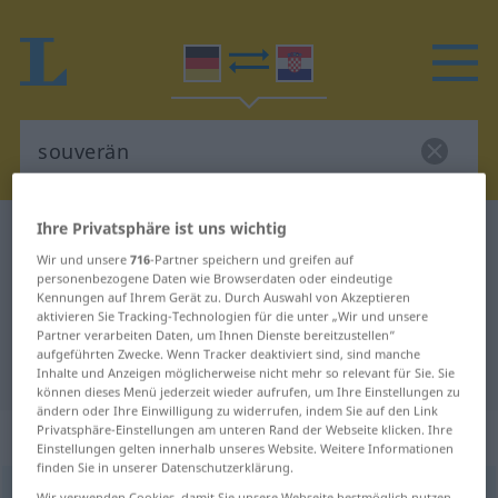
Ihre Privatsphäre ist uns wichtig
Deutsch-Kroatisch Wörterbuch
souverän
Wir und unsere
716
-Partner speichern und greifen auf
Deutsch-Kroatisch Übersetzung für
personenbezogene Daten wie Browserdaten oder eindeutige
Kennungen auf Ihrem Gerät zu. Durch Auswahl von Akzeptieren
"souverän"
aktivieren Sie Tracking-Technologien für die unter „Wir und unsere
Partner verarbeiten Daten, um Ihnen Dienste bereitzustellen“
aufgeführten Zwecke. Wenn Tracker deaktiviert sind, sind manche
"souverän" Kroatisch Übersetzung
Inhalte und Anzeigen möglicherweise nicht mehr so relevant für Sie. Sie
können dieses Menü jederzeit wieder aufrufen, um Ihre Einstellungen zu
ändern oder Ihre Einwilligung zu widerrufen, indem Sie auf den Link
Privatsphäre-Einstellungen am unteren Rand der Webseite klicken. Ihre
„souverän“
: Adjektiv
Einstellungen gelten innerhalb unseres Website. Weitere Informationen
finden Sie in unserer Datenschutzerklärung.
souverän
[zu-]
adj
Wir verwenden Cookies, damit Sie unsere Webseite bestmöglich nutzen