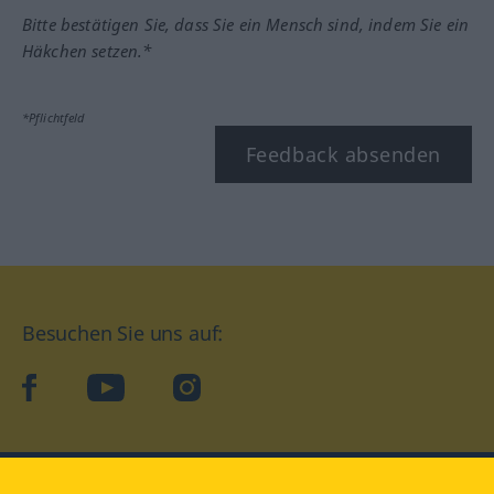
Bitte bestätigen Sie, dass Sie ein Mensch sind, indem Sie ein
Häkchen setzen.*
*Pflichtfeld
Feedback absenden
Besuchen Sie uns auf:
facebook
YouTube
Instagram