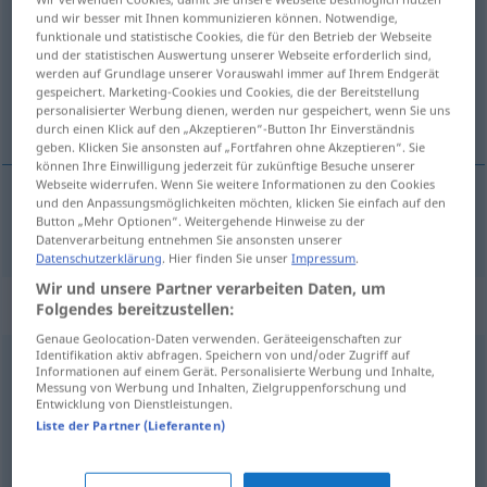
und wir besser mit Ihnen kommunizieren können. Notwendige,
funktionale und statistische Cookies, die für den Betrieb der Webseite
Übersicht aller Übersetzungen
und der statistischen Auswertung unserer Webseite erforderlich sind,
(Für mehr Details die Übersetzung anklicken/antippen)
werden auf Grundlage unserer Vorauswahl immer auf Ihrem Endgerät
gespeichert. Marketing-Cookies und Cookies, die der Bereitstellung
personalisierter Werbung dienen, werden nur gespeichert, wenn Sie uns
suveren
durch einen Klick auf den „Akzeptieren“-Button Ihr Einverständnis
geben. Klicken Sie ansonsten auf „Fortfahren ohne Akzeptieren“. Sie
können Ihre Einwilligung jederzeit für zukünftige Besuche unserer
Webseite widerrufen. Wenn Sie weitere Informationen zu den Cookies
und den Anpassungsmöglichkeiten möchten, klicken Sie einfach auf den
Button „Mehr Optionen“. Weitergehende Hinweise zu der
suveren
souverän
Datenverarbeitung entnehmen Sie ansonsten unserer
Datenschutzerklärung
. Hier finden Sie unser
Impressum
.
Wir und unsere Partner verarbeiten Daten, um
Synonyme für "souverän"
Folgendes bereitzustellen:
Genaue Geolocation-Daten verwenden. Geräteeigenschaften zur
Identifikation aktiv abfragen. Speichern von und/oder Zugriff auf
Informationen auf einem Gerät. Personalisierte Werbung und Inhalte,
sicher
,
überlegen
,
gelassen
Messung von Werbung und Inhalten, Zielgruppenforschung und
Entwicklung von Dienstleistungen.
Liste der Partner (Lieferanten)
majestätisch
,
erhaben