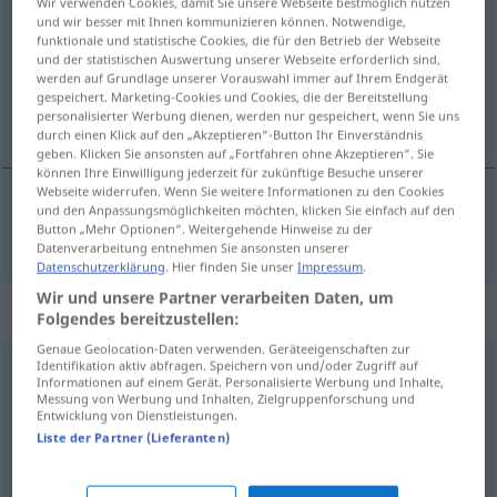
Wir verwenden Cookies, damit Sie unsere Webseite bestmöglich nutzen
und wir besser mit Ihnen kommunizieren können. Notwendige,
Übersicht aller Übersetzungen
funktionale und statistische Cookies, die für den Betrieb der Webseite
und der statistischen Auswertung unserer Webseite erforderlich sind,
(Für mehr Details die Übersetzung anklicken/antippen)
werden auf Grundlage unserer Vorauswahl immer auf Ihrem Endgerät
gespeichert. Marketing-Cookies und Cookies, die der Bereitstellung
bezbrižan
personalisierter Werbung dienen, werden nur gespeichert, wenn Sie uns
durch einen Klick auf den „Akzeptieren“-Button Ihr Einverständnis
geben. Klicken Sie ansonsten auf „Fortfahren ohne Akzeptieren“. Sie
können Ihre Einwilligung jederzeit für zukünftige Besuche unserer
Webseite widerrufen. Wenn Sie weitere Informationen zu den Cookies
und den Anpassungsmöglichkeiten möchten, klicken Sie einfach auf den
bezbrižan
sorglos
Button „Mehr Optionen“. Weitergehende Hinweise zu der
Datenverarbeitung entnehmen Sie ansonsten unserer
Datenschutzerklärung
. Hier finden Sie unser
Impressum
.
Wir und unsere Partner verarbeiten Daten, um
Synonyme für "sorglos"
Folgendes bereitzustellen:
Genaue Geolocation-Daten verwenden. Geräteeigenschaften zur
Identifikation aktiv abfragen. Speichern von und/oder Zugriff auf
Informationen auf einem Gerät. Personalisierte Werbung und Inhalte,
nachlässig
,
leichtsinnig
Messung von Werbung und Inhalten, Zielgruppenforschung und
Entwicklung von Dienstleistungen.
Liste der Partner (Lieferanten)
bedenkenlos
,
naiv
,
leichtgläubig
,
ahnungslos
,
arglos
,
unbekümmert
,
töricht
,
blauäugig