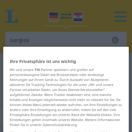
Ihre Privatsphäre ist uns wichtig
Deutsch-Kroatisch Wörterbuch
sorglos
Wir und unsere
716
-Partner speichern und greifen auf
Deutsch-Kroatisch Übersetzung für
personenbezogene Daten wie Browserdaten oder eindeutige
"sorglos"
Kennungen auf Ihrem Gerät zu. Durch Auswahl von Akzeptieren
aktivieren Sie Tracking-Technologien für die unter „Wir und unsere
Partner verarbeiten Daten, um Ihnen Dienste bereitzustellen“
aufgeführten Zwecke. Wenn Tracker deaktiviert sind, sind manche
"sorglos" Kroatisch Übersetzung
Inhalte und Anzeigen möglicherweise nicht mehr so relevant für Sie. Sie
können dieses Menü jederzeit wieder aufrufen, um Ihre Einstellungen zu
ändern oder Ihre Einwilligung zu widerrufen, indem Sie auf den Link
„sorglos“
: Adjektiv
Privatsphäre-Einstellungen am unteren Rand der Webseite klicken. Ihre
Einstellungen gelten innerhalb unseres Website. Weitere Informationen
finden Sie in unserer Datenschutzerklärung.
sorglos
adj