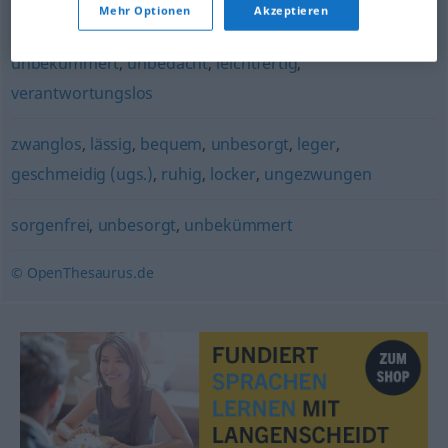
Mehr Optionen
Akzeptieren
unverantwortlich
,
bedenkenlos
,
gedankenlos
,
unbekümmert
,
unbedacht
,
leichtfertig
,
verantwortungslos
zwanglos
,
lässig
,
bequem
,
unbesorgt
,
leger
,
geschmeidig (ugs.)
,
ruhig
,
locker
,
ungezwungen
sorgenfrei
,
unbesorgt
,
unbekümmert
© OpenThesaurus.de