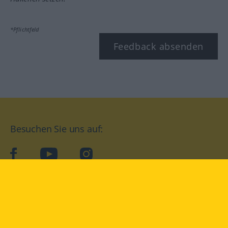
*Pflichtfeld
Feedback absenden
Besuchen Sie uns auf:
facebook
YouTube
Instagram
Langenscheidt