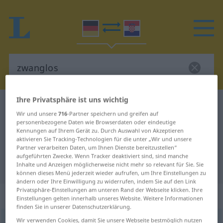
Ihre Privatsphäre ist uns wichtig
Deutsch-Kroatisch Wörterbuch
zwanglos
Wir und unsere
716
-Partner speichern und greifen auf
Deutsch-Kroatisch Übersetzung für
personenbezogene Daten wie Browserdaten oder eindeutige
Kennungen auf Ihrem Gerät zu. Durch Auswahl von Akzeptieren
"zwanglos"
aktivieren Sie Tracking-Technologien für die unter „Wir und unsere
Partner verarbeiten Daten, um Ihnen Dienste bereitzustellen“
aufgeführten Zwecke. Wenn Tracker deaktiviert sind, sind manche
"zwanglos" Kroatisch Übersetzung
Inhalte und Anzeigen möglicherweise nicht mehr so relevant für Sie. Sie
können dieses Menü jederzeit wieder aufrufen, um Ihre Einstellungen zu
ändern oder Ihre Einwilligung zu widerrufen, indem Sie auf den Link
Privatsphäre-Einstellungen am unteren Rand der Webseite klicken. Ihre
„zwanglos“
: Adjektiv
Einstellungen gelten innerhalb unseres Website. Weitere Informationen
finden Sie in unserer Datenschutzerklärung.
Wir verwenden Cookies, damit Sie unsere Webseite bestmöglich nutzen
zwanglos
adj