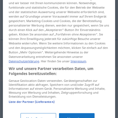
und wir besser mit Ihnen kommunizieren können. Notwendige,
funktionale und statistische Cookies, die für den Betrieb der Webseite
Übersicht aller Übersetzungen
und der statistischen Auswertung unserer Webseite erforderlich sind,
(Für mehr Details die Übersetzung anklicken/antippen)
werden auf Grundlage unserer Vorauswahl immer auf Ihrem Endgerät
gespeichert. Marketing-Cookies und Cookies, die der Bereitstellung
personalisierter Werbung dienen, werden nur gespeichert, wenn Sie uns
neu-, neprisiljen
durch einen Klick auf den „Akzeptieren“-Button Ihr Einverständnis
geben. Klicken Sie ansonsten auf „Fortfahren ohne Akzeptieren“. Sie
können Ihre Einwilligung jederzeit für zukünftige Besuche unserer
Webseite widerrufen. Wenn Sie weitere Informationen zu den Cookies
und den Anpassungsmöglichkeiten möchten, klicken Sie einfach auf den
Button „Mehr Optionen“. Weitergehende Hinweise zu der
neu-,
neprisiljen
zwanglos
Datenverarbeitung entnehmen Sie ansonsten unserer
Datenschutzerklärung
. Hier finden Sie unser
Impressum
.
Wir und unsere Partner verarbeiten Daten, um
Synonyme für "zwanglos"
Folgendes bereitzustellen:
Genaue Geolocation-Daten verwenden. Geräteeigenschaften zur
Identifikation aktiv abfragen. Speichern von und/oder Zugriff auf
Informationen auf einem Gerät. Personalisierte Werbung und Inhalte,
ungeniert
,
ungezwungen
,
vorwitzig
,
keck
,
schmerzfrei
Messung von Werbung und Inhalten, Zielgruppenforschung und
Entwicklung von Dienstleistungen.
(ugs.)
,
vorlaut
,
frech
,
unbekümmert
Liste der Partner (Lieferanten)
ungezwungen
,
ungehindert
,
frei
,
ungebunden