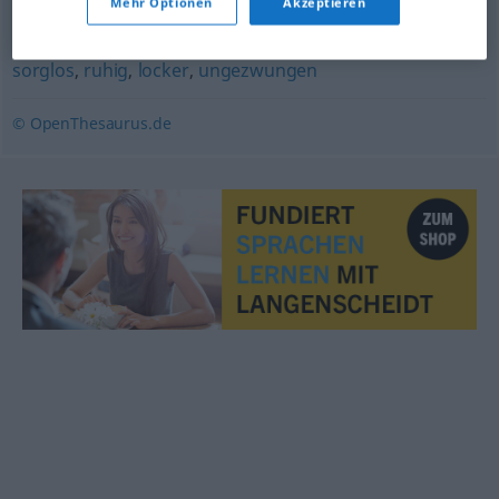
Mehr Optionen
Akzeptieren
lässig
,
bequem
,
unbesorgt
,
leger
,
geschmeidig (ugs.)
,
sorglos
,
ruhig
,
locker
,
ungezwungen
© OpenThesaurus.de