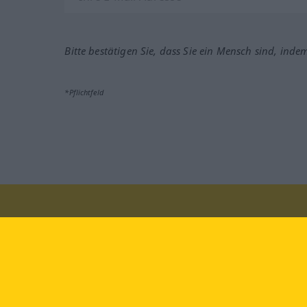
Bitte bestätigen Sie, dass Sie ein Mensch sind, inde
*Pflichtfeld
Besuchen Sie uns auf:
faceb