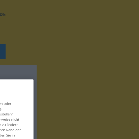
DE
en oder
g-
ustellen“
rweise nicht
en zu ändern
eren Rand der
den Sie in