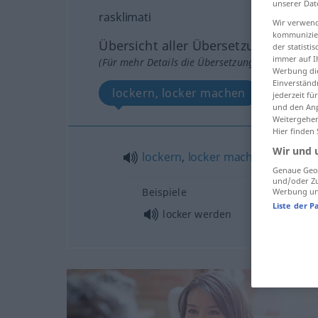
unserer Dat
rasklimati
Wir verwend
kommunizier
Übersicht aller Übersetzungen
der statist
immer auf I
(Für mehr Details die Übersetzung anklicken/an
Werbung die
Einverständ
lockern, locker machen
jederzeit f
und den Anp
Weitergehen
Hier finden
Wir und 
lockern
,
locker
machen
Genaue Geol
und/oder Zu
Beispiele
Werbung und
Liste der P
locker werden