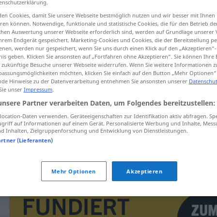
enschutzerklärung.
en Cookies, damit Sie unsere Webseite bestmöglich nutzen und wir besser mit Ihnen
en können. Notwendige, funktionale und statistische Cookies, die für den Betrieb d
ischen Auswertung unserer Webseite erforderlich sind, werden auf Grundlage unserer
hrem Endgerät gespeichert. Marketing-Cookies und Cookies, die der Bereitstellung per
tippen)
nen, werden nur gespeichert, wenn Sie uns durch einen Klick auf den „Akzeptieren“-
nis geben. Klicken Sie ansonsten auf „Fortfahren ohne Akzeptieren“. Sie können Ihre 
ür zukünftige Besuche unserer Webseite widerrufen. Wenn Sie weitere Informationen 
assungsmöglichkeiten möchten, klicken Sie einfach auf den Button „Mehr Optionen“
de Hinweise zu der Datenverarbeitung entnehmen Sie ansonsten unserer
Datenschut
 Sie unser
Impressum
.
unsere Partner verarbeiten Daten, um Folgendes bereitzustellen:
rasklimati
ocation-Daten verwenden. Geräteeigenschaften zur Identifikation aktiv abfragen. Sp
griff auf Informationen auf einem Gerät. Personalisierte Werbung und Inhalte, Mes
 Inhalten, Zielgruppenforschung und Entwicklung von Dienstleistungen.
artner (Lieferanten)
rasklimati
se
Mehr Optionen
Akzeptieren