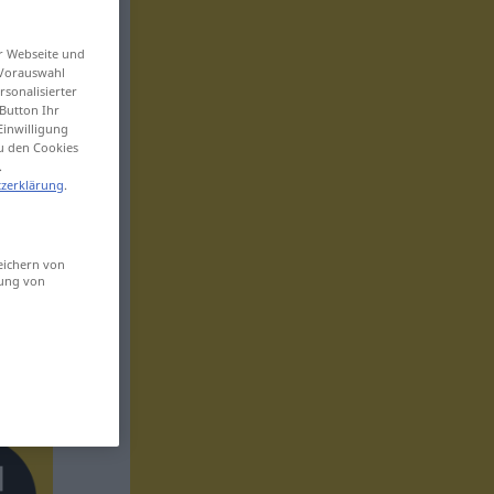
er Webseite und
 Vorauswahl
sonalisierter
Button Ihr
Einwilligung
zu den Cookies
.
zerklärung
.
eichern von
sung von