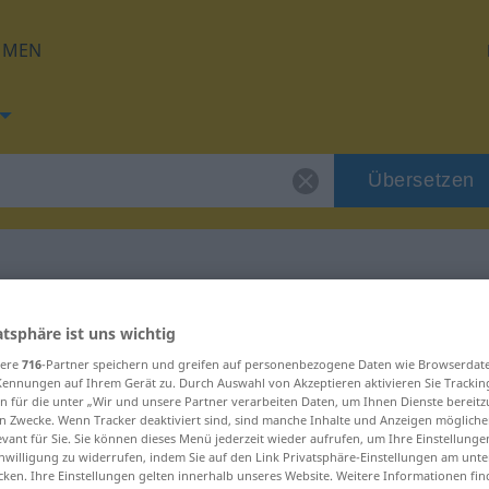
HMEN
Übersetzen
 für "rasklimati"
atsphäre ist uns wichtig
sere
716
-Partner speichern und greifen auf personenbezogene Daten wie Browserdat
Kennungen auf Ihrem Gerät zu. Durch Auswahl von Akzeptieren aktivieren Sie Trackin
ung
n für die unter „Wir und unsere Partner verarbeiten Daten, um Ihnen Dienste bereitz
n Zwecke. Wenn Tracker deaktiviert sind, sind manche Inhalte und Anzeigen mögliche
evant für Sie. Sie können dieses Menü jederzeit wieder aufrufen, um Ihre Einstellung
inwilligung zu widerrufen, indem Sie auf den Link Privatsphäre-Einstellungen am unt
cken. Ihre Einstellungen gelten innerhalb unseres Website. Weitere Informationen fin