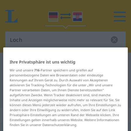
Deutsch-Kroatisch Wörterbuch
Loch
Ihre Privatsphäre ist uns wichtig
Deutsch-Kroatisch Übersetzung für
Wir und unsere
716
-Partner speichern und greifen auf
personenbezogene Daten wie Browserdaten oder eindeutige
"Loch"
Kennungen auf Ihrem Gerät zu. Durch Auswahl von Akzeptieren
aktivieren Sie Tracking-Technologien für die unter „Wir und unsere
Partner verarbeiten Daten, um Ihnen Dienste bereitzustellen“
aufgeführten Zwecke. Wenn Tracker deaktiviert sind, sind manche
"Loch" Kroatisch Übersetzung
Inhalte und Anzeigen möglicherweise nicht mehr so relevant für Sie. Sie
können dieses Menü jederzeit wieder aufrufen, um Ihre Einstellungen zu
ändern oder Ihre Einwilligung zu widerrufen, indem Sie auf den Link
„Loch“
: Neutrum
Privatsphäre-Einstellungen am unteren Rand der Webseite klicken. Ihre
Einstellungen gelten innerhalb unseres Website. Weitere Informationen
finden Sie in unserer Datenschutzerklärung.
Loch
n
<
-(e)s
;
Löcher
>