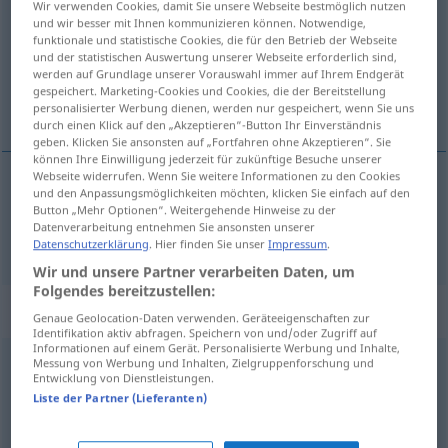
Wir verwenden Cookies, damit Sie unsere Webseite bestmöglich nutzen
und wir besser mit Ihnen kommunizieren können. Notwendige,
Übersicht aller Übersetzungen
funktionale und statistische Cookies, die für den Betrieb der Webseite
und der statistischen Auswertung unserer Webseite erforderlich sind,
(Für mehr Details die Übersetzung anklicken/antippen)
werden auf Grundlage unserer Vorauswahl immer auf Ihrem Endgerät
gespeichert. Marketing-Cookies und Cookies, die der Bereitstellung
rupa
personalisierter Werbung dienen, werden nur gespeichert, wenn Sie uns
durch einen Klick auf den „Akzeptieren“-Button Ihr Einverständnis
geben. Klicken Sie ansonsten auf „Fortfahren ohne Akzeptieren“. Sie
können Ihre Einwilligung jederzeit für zukünftige Besuche unserer
Webseite widerrufen. Wenn Sie weitere Informationen zu den Cookies
und den Anpassungsmöglichkeiten möchten, klicken Sie einfach auf den
rupa
Loch
Button „Mehr Optionen“. Weitergehende Hinweise zu der
Datenverarbeitung entnehmen Sie ansonsten unserer
Datenschutzerklärung
. Hier finden Sie unser
Impressum
.
Wir und unsere Partner verarbeiten Daten, um
Folgendes bereitzustellen:
Synonyme für "Loch"
Genaue Geolocation-Daten verwenden. Geräteeigenschaften zur
Identifikation aktiv abfragen. Speichern von und/oder Zugriff auf
Informationen auf einem Gerät. Personalisierte Werbung und Inhalte,
Messung von Werbung und Inhalten, Zielgruppenforschung und
Grube
,
Senkung
,
Vertiefung
,
Nische
,
Mulde
Entwicklung von Dienstleistungen.
Liste der Partner (Lieferanten)
Gefängniszelle
,
Kerker
,
Gefängnis