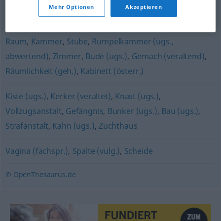
Mehr Optionen
Akzeptieren
Grube
,
Vertiefung
,
Mulde
Raum
,
Kammer
,
Stube
,
Rumpelkammer (ugs.,
abwertend)
,
Zimmer
,
Bude (ugs.)
,
Gemach (veraltend)
,
Räumlichkeit (geh.)
,
Kabinett (österr.)
Kiste (ugs.)
,
Kerker (veraltet)
,
Knast (ugs.)
,
Vollzugsanstalt
,
Gefängnis
,
Bunker (ugs.)
,
Bau (ugs.)
,
Strafanstalt
,
Kahn (ugs.)
,
Zuchthaus
Vagina (fachspr.)
,
Spalte (vulg.)
,
Scheide
© OpenThesaurus.de