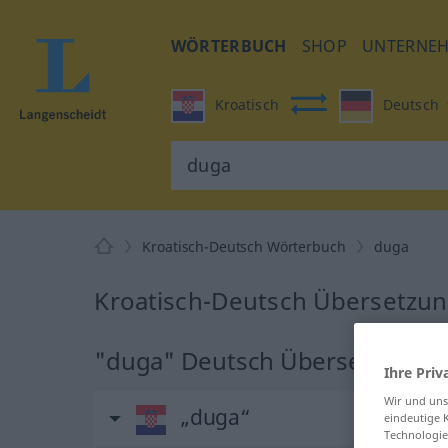
WÖRTERBUCH
SHOP
UNTERNE
Kroatisch
Deutsch
Kroatisch-Deutsch Wörterbuch
duga
Kroatisch-Deutsch Übersetzun
"duga" Deutsch Übersetzung
Ihre Priv
Wir und un
„duga“
eindeutige 
Technologie