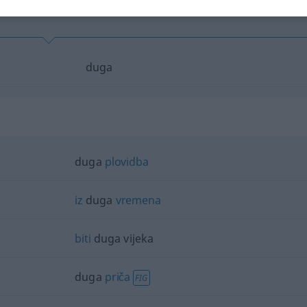
duga
duga
plovidba
iz
duga
vremena
biti
duga vijeka
duga
priča
FIG