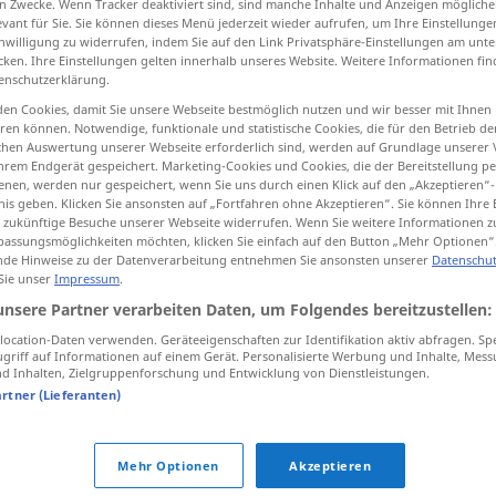
n Zwecke. Wenn Tracker deaktiviert sind, sind manche Inhalte und Anzeigen mögliche
evant für Sie. Sie können dieses Menü jederzeit wieder aufrufen, um Ihre Einstellung
inwilligung zu widerrufen, indem Sie auf den Link Privatsphäre-Einstellungen am unt
cken. Ihre Einstellungen gelten innerhalb unseres Website. Weitere Informationen fin
enschutzerklärung.
tippen)
en Cookies, damit Sie unsere Webseite bestmöglich nutzen und wir besser mit Ihnen
en können. Notwendige, funktionale und statistische Cookies, die für den Betrieb d
ischen Auswertung unserer Webseite erforderlich sind, werden auf Grundlage unserer
hrem Endgerät gespeichert. Marketing-Cookies und Cookies, die der Bereitstellung per
nen, werden nur gespeichert, wenn Sie uns durch einen Klick auf den „Akzeptieren“-
nis geben. Klicken Sie ansonsten auf „Fortfahren ohne Akzeptieren“. Sie können Ihre 
ür zukünftige Besuche unserer Webseite widerrufen. Wenn Sie weitere Informationen 
assungsmöglichkeiten möchten, klicken Sie einfach auf den Button „Mehr Optionen“
duga
de Hinweise zu der Datenverarbeitung entnehmen Sie ansonsten unserer
Datenschut
 Sie unser
Impressum
.
unsere Partner verarbeiten Daten, um Folgendes bereitzustellen:
ocation-Daten verwenden. Geräteeigenschaften zur Identifikation aktiv abfragen. Sp
griff auf Informationen auf einem Gerät. Personalisierte Werbung und Inhalte, Mes
 Inhalten, Zielgruppenforschung und Entwicklung von Dienstleistungen.
artner (Lieferanten)
tippen)
Mehr Optionen
Akzeptieren