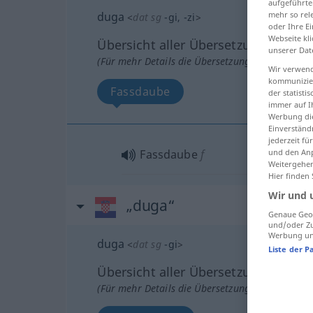
aufgeführte
mehr so rel
duga
<
dat
sg
-gi
, -zi
>
oder Ihre E
Webseite kli
Übersicht aller Übersetzungen
unserer Dat
(Für mehr Details die Übersetzung anklicken/an
Wir verwend
kommunizier
Fassdaube
der statist
immer auf I
Werbung die
Einverständ
jederzeit f
und den Anp
Fassdaube
f
Weitergehen
Hier finden
Wir und 
„duga“
Genaue Geol
und/oder Zu
Werbung und
duga
<
dat
sg
-gi
>
Liste der P
Übersicht aller Übersetzungen
(Für mehr Details die Übersetzung anklicken/an