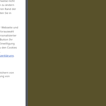
rweise nicht
en zu ändern
eren Rand der
den Sie in
er Webseite und
 Vorauswahl
sonalisierter
Button Ihr
Einwilligung
zu den Cookies
.
zerklärung
.
eichern von
sung von