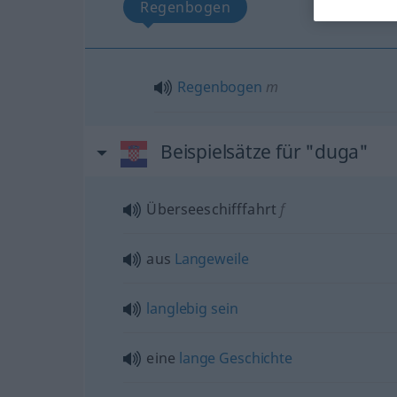
Regenbogen
Regenbogen
m
Beispielsätze für "duga"
Überseeschifffahrt
f
aus
Langeweile
langlebig
sein
eine
lange
Geschichte