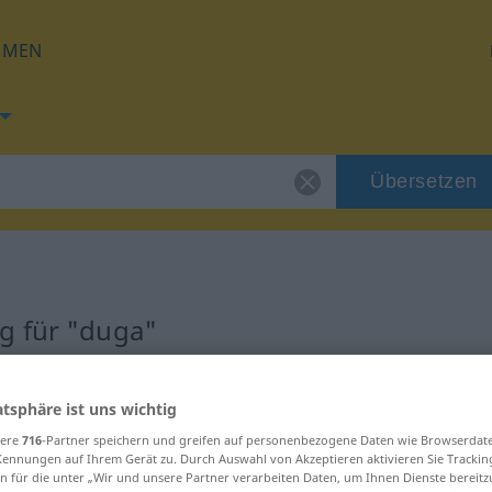
HMEN
Übersetzen
g für "duga"
atsphäre ist uns wichtig
sere
716
-Partner speichern und greifen auf personenbezogene Daten wie Browserdat
Kennungen auf Ihrem Gerät zu. Durch Auswahl von Akzeptieren aktivieren Sie Trackin
n für die unter „Wir und unsere Partner verarbeiten Daten, um Ihnen Dienste bereitz