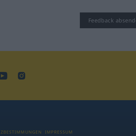
Feedback absend
ook
YouTube
Instagram
TZBESTIMMUNGEN
IMPRESSUM