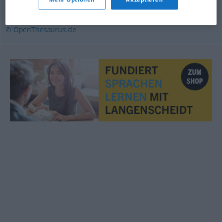
Strafanstalt
,
Kahn (ugs.)
,
Zuchthaus
© OpenThesaurus.de