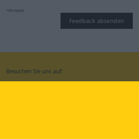
*Pflichtfeld
Feedback absenden
Besuchen Sie uns auf:
facebook
YouTube
Instagram
Langenscheidt