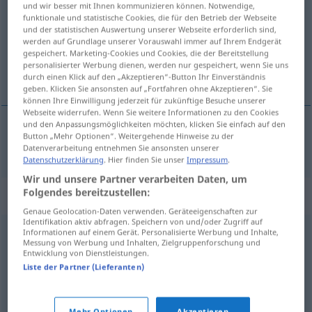
und wir besser mit Ihnen kommunizieren können. Notwendige,
funktionale und statistische Cookies, die für den Betrieb der Webseite
Übersicht aller Übersetzungen
und der statistischen Auswertung unserer Webseite erforderlich sind,
werden auf Grundlage unserer Vorauswahl immer auf Ihrem Endgerät
(Für mehr Details die Übersetzung anklicken/antippen)
gespeichert. Marketing-Cookies und Cookies, die der Bereitstellung
personalisierter Werbung dienen, werden nur gespeichert, wenn Sie uns
sklonište, bunker
durch einen Klick auf den „Akzeptieren“-Button Ihr Einverständnis
geben. Klicken Sie ansonsten auf „Fortfahren ohne Akzeptieren“. Sie
können Ihre Einwilligung jederzeit für zukünftige Besuche unserer
Webseite widerrufen. Wenn Sie weitere Informationen zu den Cookies
und den Anpassungsmöglichkeiten möchten, klicken Sie einfach auf den
Button „Mehr Optionen“. Weitergehende Hinweise zu der
sklonište
, bunker
Bunker
Datenverarbeitung entnehmen Sie ansonsten unserer
Datenschutzerklärung
. Hier finden Sie unser
Impressum
.
Wir und unsere Partner verarbeiten Daten, um
Folgendes bereitzustellen:
Synonyme für "Bunker"
Genaue Geolocation-Daten verwenden. Geräteeigenschaften zur
Identifikation aktiv abfragen. Speichern von und/oder Zugriff auf
Informationen auf einem Gerät. Personalisierte Werbung und Inhalte,
Miete
Messung von Werbung und Inhalten, Zielgruppenforschung und
Entwicklung von Dienstleistungen.
Liste der Partner (Lieferanten)
Kiste (ugs.)
,
Kerker (veraltet)
,
Knast (ugs.)
,
Vollzugsanstalt
,
Gefängnis
,
Loch (derb)
,
Bau (ugs.)
,
Mehr Optionen
Akzeptieren