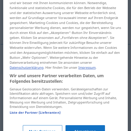
und wir besser mit Ihnen kommunizieren können. Notwendige,
funktionale und statistische Cookies, die für den Betrieb der Webseite
Übersicht aller Übersetzungen
und der statistischen Auswertung unserer Webseite erforderlich sind,
(Für mehr Details die Übersetzung anklicken/antippen)
werden auf Grundlage unserer Vorauswahl immer auf Ihrem Endgerät
gespeichert. Marketing-Cookies und Cookies, die der Bereitstellung
personalisierter Werbung dienen, werden nur gespeichert, wenn Sie uns
odaja, prostorija
durch einen Klick auf den „Akzeptieren“-Button Ihr Einverständnis
geben. Klicken Sie ansonsten auf „Fortfahren ohne Akzeptieren“. Sie
können Ihre Einwilligung jederzeit für zukünftige Besuche unserer
Webseite widerrufen. Wenn Sie weitere Informationen zu den Cookies
und den Anpassungsmöglichkeiten möchten, klicken Sie einfach auf den
Button „Mehr Optionen“. Weitergehende Hinweise zu der
odaja
,
prostorija
Gemach
Datenverarbeitung entnehmen Sie ansonsten unserer
Datenschutzerklärung
. Hier finden Sie unser
Impressum
.
Wir und unsere Partner verarbeiten Daten, um
Folgendes bereitzustellen:
Synonyme für "Gemach"
Genaue Geolocation-Daten verwenden. Geräteeigenschaften zur
Identifikation aktiv abfragen. Speichern von und/oder Zugriff auf
Informationen auf einem Gerät. Personalisierte Werbung und Inhalte,
Aufregung
,
Theater (ugs.)
,
Wirbel
,
(großes) Getöse
,
Messung von Werbung und Inhalten, Zielgruppenforschung und
Entwicklung von Dienstleistungen.
Rummel (ugs.)
,
Hysterie (fig.)
,
Aufruhr (fig.)
,
Aufsehen
Liste der Partner (Lieferanten)
Raum
,
Loch (ugs., abwertend)
,
Kammer
,
Stube
,