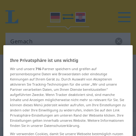
Ihre Privatsphäre ist uns wichtig
Deutsch-Kroatisch Wörterbuch
Gemach
Wir und unsere
716
-Partner speichern und greifen auf
Deutsch-Kroatisch Übersetzung für
personenbezogene Daten wie Browserdaten oder eindeutige
Kennungen auf Ihrem Gerät zu. Durch Auswahl von Akzeptieren
"Gemach"
aktivieren Sie Tracking-Technologien für die unter „Wir und unsere
Partner verarbeiten Daten, um Ihnen Dienste bereitzustellen“
aufgeführten Zwecke. Wenn Tracker deaktiviert sind, sind manche
Inhalte und Anzeigen möglicherweise nicht mehr so relevant für Sie. Sie
"Gemach" Kroatisch Übersetzung
können dieses Menü jederzeit wieder aufrufen, um Ihre Einstellungen zu
ändern oder Ihre Einwilligung zu widerrufen, indem Sie auf den Link
Privatsphäre-Einstellungen am unteren Rand der Webseite klicken. Ihre
„Gemach“
: Neutrum
Einstellungen gelten innerhalb unseres Website. Weitere Informationen
finden Sie in unserer Datenschutzerklärung.
Wir verwenden Cookies, damit Sie unsere Webseite bestmöglich nutzen
Gemach
n
<
-(e)s
;
Gemächer
>