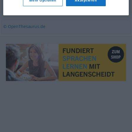
Mehr Optionen
Akzeptieren
Rumpelkammer (ugs., abwertend)
,
Zimmer
,
Bude (ugs.)
,
Räumlichkeit (geh.)
,
Kabinett (österr.)
© OpenThesaurus.de