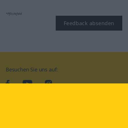
*Pflichtfeld
Feedback absenden
Besuchen Sie uns auf:
facebook
YouTube
Instagram
Langenscheidt