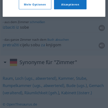
ein eigenes Zimmer
Mehr Optionen
Akzeptieren
vlastita
soba
aus dem Zimmer
schmeißen
izbaciti
iz
sobe
das ganze Zimmer nach dem
Buch
absuchen
pretražiti
cijelu sobu
za
knjigom
Synonyme für "Zimmer"
Raum
,
Loch (ugs., abwertend)
,
Kammer
,
Stube
,
Rumpelkammer (ugs., abwertend)
,
Bude (ugs.)
,
Gemach
(veraltend)
,
Räumlichkeit (geh.)
,
Kabinett (österr.)
© OpenThesaurus.de