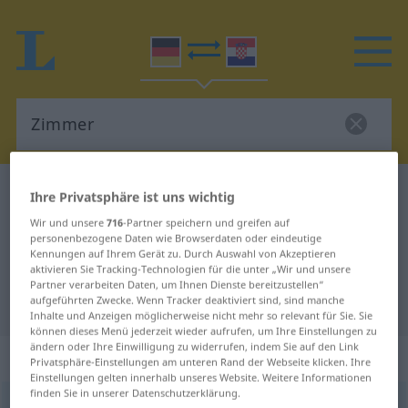
Deutsch-Kroatisch Wörterbuch
Zimmer
Ihre Privatsphäre ist uns wichtig
Deutsch-Kroatisch Übersetzung für
Wir und unsere
716
-Partner speichern und greifen auf
personenbezogene Daten wie Browserdaten oder eindeutige
"Zimmer"
Kennungen auf Ihrem Gerät zu. Durch Auswahl von Akzeptieren
aktivieren Sie Tracking-Technologien für die unter „Wir und unsere
Partner verarbeiten Daten, um Ihnen Dienste bereitzustellen“
aufgeführten Zwecke. Wenn Tracker deaktiviert sind, sind manche
"Zimmer" Kroatisch Übersetzung
Inhalte und Anzeigen möglicherweise nicht mehr so relevant für Sie. Sie
können dieses Menü jederzeit wieder aufrufen, um Ihre Einstellungen zu
ändern oder Ihre Einwilligung zu widerrufen, indem Sie auf den Link
„Zimmer“
: Neutrum
Privatsphäre-Einstellungen am unteren Rand der Webseite klicken. Ihre
Einstellungen gelten innerhalb unseres Website. Weitere Informationen
finden Sie in unserer Datenschutzerklärung.
Zimmer
n
<
-s
;
Zimmer
>