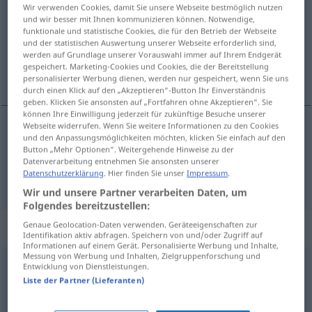
Wir verwenden Cookies, damit Sie unsere Webseite bestmöglich nutzen
und wir besser mit Ihnen kommunizieren können. Notwendige,
Übersicht aller Übersetzungen
funktionale und statistische Cookies, die für den Betrieb der Webseite
(Für mehr Details die Übersetzung anklicken/antippen)
und der statistischen Auswertung unserer Webseite erforderlich sind,
werden auf Grundlage unserer Vorauswahl immer auf Ihrem Endgerät
gespeichert. Marketing-Cookies und Cookies, die der Bereitstellung
soba, prostorija
personalisierter Werbung dienen, werden nur gespeichert, wenn Sie uns
durch einen Klick auf den „Akzeptieren“-Button Ihr Einverständnis
geben. Klicken Sie ansonsten auf „Fortfahren ohne Akzeptieren“. Sie
können Ihre Einwilligung jederzeit für zukünftige Besuche unserer
Webseite widerrufen. Wenn Sie weitere Informationen zu den Cookies
und den Anpassungsmöglichkeiten möchten, klicken Sie einfach auf den
soba
Zimmer
Button „Mehr Optionen“. Weitergehende Hinweise zu der
Datenverarbeitung entnehmen Sie ansonsten unserer
Datenschutzerklärung
. Hier finden Sie unser
Impressum
.
prostorija
Zimmer
Wir und unsere Partner verarbeiten Daten, um
Folgendes bereitzustellen:
Genaue Geolocation-Daten verwenden. Geräteeigenschaften zur
Beispielsätze für "Zimmer"
Identifikation aktiv abfragen. Speichern von und/oder Zugriff auf
Informationen auf einem Gerät. Personalisierte Werbung und Inhalte,
Messung von Werbung und Inhalten, Zielgruppenforschung und
Entwicklung von Dienstleistungen.
das Zimmer hat eine gute
Akustik
Liste der Partner (Lieferanten)
soba
ima dobru zvučnost