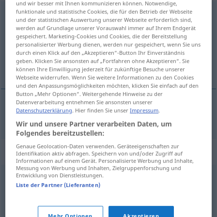
und wir besser mit Ihnen kommunizieren können. Notwendige,
funktionale und statistische Cookies, die für den Betrieb der Webseite
Gefängniszelle
f
<
Gefängniszelle
;
-n
>
und der statistischen Auswertung unserer Webseite erforderlich sind,
werden auf Grundlage unserer Vorauswahl immer auf Ihrem Endgerät
Übersicht aller Übersetzungen
gespeichert. Marketing-Cookies und Cookies, die der Bereitstellung
(Für mehr Details die Übersetzung anklicken/antippen)
personalisierter Werbung dienen, werden nur gespeichert, wenn Sie uns
durch einen Klick auf den „Akzeptieren“-Button Ihr Einverständnis
geben. Klicken Sie ansonsten auf „Fortfahren ohne Akzeptieren“. Sie
tamnička ćelija
können Ihre Einwilligung jederzeit für zukünftige Besuche unserer
Webseite widerrufen. Wenn Sie weitere Informationen zu den Cookies
und den Anpassungsmöglichkeiten möchten, klicken Sie einfach auf den
Button „Mehr Optionen“. Weitergehende Hinweise zu der
Datenverarbeitung entnehmen Sie ansonsten unserer
Datenschutzerklärung
. Hier finden Sie unser
Impressum
.
tamnička
ćelija
Gefängniszelle
Wir und unsere Partner verarbeiten Daten, um
Folgendes bereitzustellen:
Genaue Geolocation-Daten verwenden. Geräteeigenschaften zur
Synonyme für "Gefängniszelle"
Identifikation aktiv abfragen. Speichern von und/oder Zugriff auf
Informationen auf einem Gerät. Personalisierte Werbung und Inhalte,
Messung von Werbung und Inhalten, Zielgruppenforschung und
Entwicklung von Dienstleistungen.
Zelle
Liste der Partner (Lieferanten)
Kerker
,
Gefängnis
,
Loch (ugs.)
Mehr Optionen
Akzeptieren