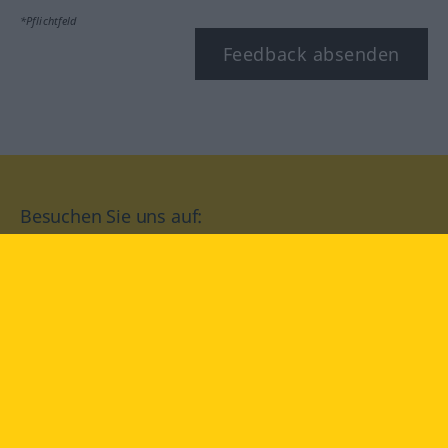
*Pflichtfeld
Feedback absenden
Besuchen Sie uns auf:
facebook
YouTube
Instagram
Langenscheidt
NUTZUNGSBEDINGUNGEN