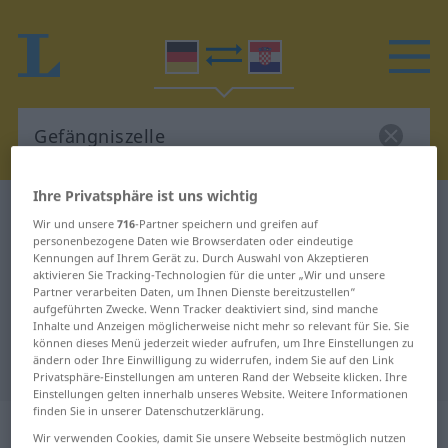
Ihre Privatsphäre ist uns wichtig
Deutsch-Kroatisch Wörterbuch
Gefängniszelle
Wir und unsere
716
-Partner speichern und greifen auf
Deutsch-Kroatisch Übersetzung für
personenbezogene Daten wie Browserdaten oder eindeutige
Kennungen auf Ihrem Gerät zu. Durch Auswahl von Akzeptieren
"Gefängniszelle"
aktivieren Sie Tracking-Technologien für die unter „Wir und unsere
Partner verarbeiten Daten, um Ihnen Dienste bereitzustellen“
aufgeführten Zwecke. Wenn Tracker deaktiviert sind, sind manche
Inhalte und Anzeigen möglicherweise nicht mehr so relevant für Sie. Sie
"Gefängniszelle" Kroatisch
können dieses Menü jederzeit wieder aufrufen, um Ihre Einstellungen zu
ändern oder Ihre Einwilligung zu widerrufen, indem Sie auf den Link
Übersetzung
Privatsphäre-Einstellungen am unteren Rand der Webseite klicken. Ihre
Einstellungen gelten innerhalb unseres Website. Weitere Informationen
finden Sie in unserer Datenschutzerklärung.
„Gefängniszelle“
: Femininum
Wir verwenden Cookies, damit Sie unsere Webseite bestmöglich nutzen