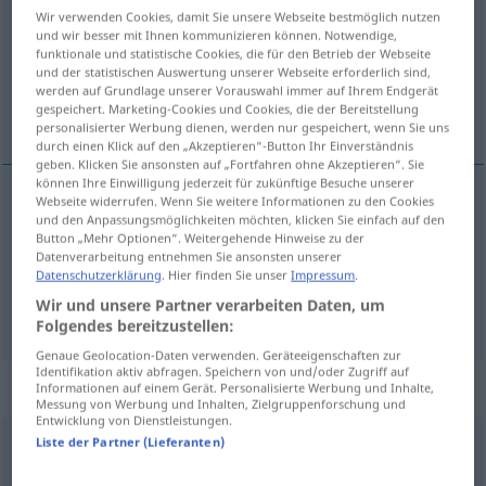
Wir verwenden Cookies, damit Sie unsere Webseite bestmöglich nutzen
und wir besser mit Ihnen kommunizieren können. Notwendige,
Übersicht aller Übersetzungen
funktionale und statistische Cookies, die für den Betrieb der Webseite
(Für mehr Details die Übersetzung anklicken/antippen)
und der statistischen Auswertung unserer Webseite erforderlich sind,
werden auf Grundlage unserer Vorauswahl immer auf Ihrem Endgerät
gespeichert. Marketing-Cookies und Cookies, die der Bereitstellung
pronaći , provesti istragu
personalisierter Werbung dienen, werden nur gespeichert, wenn Sie uns
durch einen Klick auf den „Akzeptieren“-Button Ihr Einverständnis
geben. Klicken Sie ansonsten auf „Fortfahren ohne Akzeptieren“. Sie
können Ihre Einwilligung jederzeit für zukünftige Besuche unserer
Webseite widerrufen. Wenn Sie weitere Informationen zu den Cookies
und den Anpassungsmöglichkeiten möchten, klicken Sie einfach auf den
pronaći
(-alaziti)
ermitteln
Button „Mehr Optionen“. Weitergehende Hinweise zu der
Datenverarbeitung entnehmen Sie ansonsten unserer
provesti
(-oditi) istragu
ermitteln
Datenschutzerklärung
. Hier finden Sie unser
Impressum
.
JUR
Wir und unsere Partner verarbeiten Daten, um
Folgendes bereitzustellen:
Genaue Geolocation-Daten verwenden. Geräteeigenschaften zur
Identifikation aktiv abfragen. Speichern von und/oder Zugriff auf
Synonyme für "ermitteln"
Informationen auf einem Gerät. Personalisierte Werbung und Inhalte,
Messung von Werbung und Inhalten, Zielgruppenforschung und
Entwicklung von Dienstleistungen.
Liste der Partner (Lieferanten)
bestimmen
,
ausrechnen
,
berechnen
,
kalkulieren