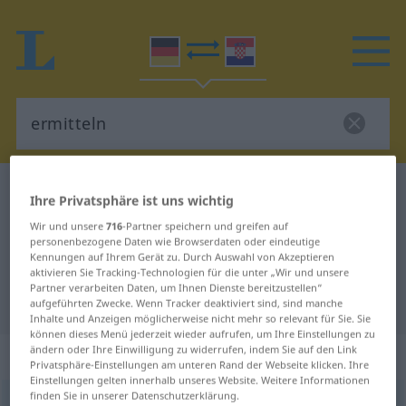
Deutsch-Kroatisch Wörterbuch
ermitteln
Ihre Privatsphäre ist uns wichtig
Deutsch-Kroatisch Übersetzung für
Wir und unsere
716
-Partner speichern und greifen auf
personenbezogene Daten wie Browserdaten oder eindeutige
"ermitteln"
Kennungen auf Ihrem Gerät zu. Durch Auswahl von Akzeptieren
aktivieren Sie Tracking-Technologien für die unter „Wir und unsere
Partner verarbeiten Daten, um Ihnen Dienste bereitzustellen“
"ermitteln" Kroatisch Übersetzung
aufgeführten Zwecke. Wenn Tracker deaktiviert sind, sind manche
Inhalte und Anzeigen möglicherweise nicht mehr so relevant für Sie. Sie
können dieses Menü jederzeit wieder aufrufen, um Ihre Einstellungen zu
ändern oder Ihre Einwilligung zu widerrufen, indem Sie auf den Link
„ermitteln“
Privatsphäre-Einstellungen am unteren Rand der Webseite klicken. Ihre
Einstellungen gelten innerhalb unseres Website. Weitere Informationen
finden Sie in unserer Datenschutzerklärung.
ermitteln