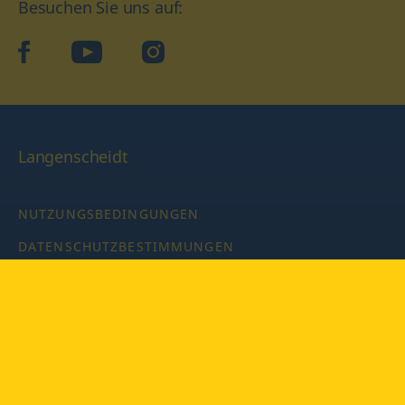
Besuchen Sie uns auf:
facebook
YouTube
Instagram
Langenscheidt
NUTZUNGSBEDINGUNGEN
DATENSCHUTZBESTIMMUNGEN
IMPRESSUM
PRIVATSPHÄRE-EINSTELLUNGEN
LATEINWÖRTERBUCH MIT CODE
Copyright © 2026 PONS Langenscheidt GmbH, Alle Rechte