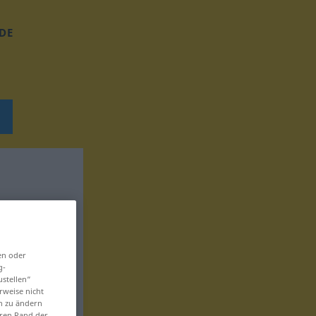
DE
en oder
g-
ustellen“
rweise nicht
en zu ändern
eren Rand der