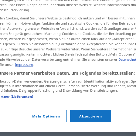
cken. Ihre Einstellungen gelten innerhalb unseres Website. Weitere Informationen fin
enschutzerklärung.
en Cookies, damit Sie unsere Webseite bestmöglich nutzen und wir besser mit Ihnen
en können. Notwendige, funktionale und statistische Cookies, die für den Betrieb d
tippen)
ischen Auswertung unserer Webseite erforderlich sind, werden auf Grundlage unserer
hrem Endgerät gespeichert. Marketing-Cookies und Cookies, die der Bereitstellung per
nen, werden nur gespeichert, wenn Sie uns durch einen Klick auf den „Akzeptieren“-
nis geben. Klicken Sie ansonsten auf „Fortfahren ohne Akzeptieren“. Sie können Ihre 
ür zukünftige Besuche unserer Webseite widerrufen. Wenn Sie weitere Informationen 
assungsmöglichkeiten möchten, klicken Sie einfach auf den Button „Mehr Optionen“
de Hinweise zu der Datenverarbeitung entnehmen Sie ansonsten unserer
Datenschut
 Sie unser
Impressum
.
entdecken
unsere Partner verarbeiten Daten, um Folgendes bereitzustellen:
ocation-Daten verwenden. Geräteeigenschaften zur Identifikation aktiv abfragen. Sp
entdecken
griff auf Informationen auf einem Gerät. Personalisierte Werbung und Inhalte, Mes
 Inhalten, Zielgruppenforschung und Entwicklung von Dienstleistungen.
artner (Lieferanten)
Mehr Optionen
Akzeptieren
.)
,
festmachen
,
sehen
,
identifizieren
,
aufklären
,
feststellen
,