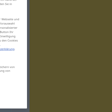
den Sie in
er Webseite und
 Vorauswahl
sonalisierter
Button Ihr
Einwilligung
zu den Cookies
.
zerklärung
.
eichern von
sung von