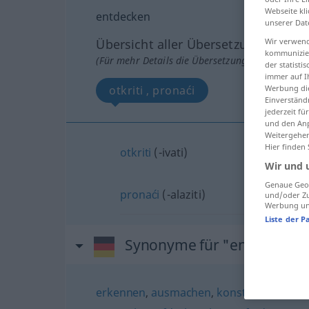
Webseite kli
entdecken
unserer Dat
Übersicht aller Übersetzungen
Wir verwend
kommunizier
(Für mehr Details die Übersetzung anklicken/an
der statist
immer auf I
otkriti , pronaći
Werbung die
Einverständ
jederzeit f
und den Anp
Weitergehen
Hier finden
otkriti
(-ivati)
Wir und 
Genaue Geol
pronaći
(-alaziti)
und/oder Zu
Werbung und
Liste der P
Synonyme für "entdecken"
erkennen
,
ausmachen
,
konstatieren (geh