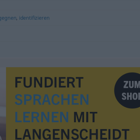
egegnen
,
identifizieren