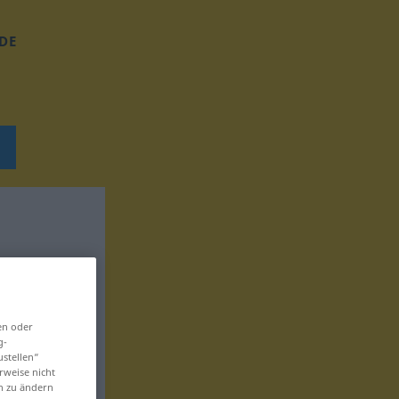
DE
en oder
g-
ustellen“
rweise nicht
en zu ändern