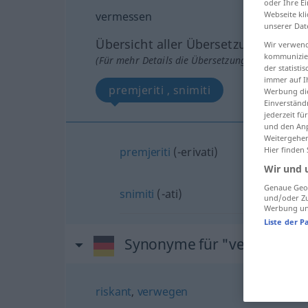
oder Ihre E
vermessen
Webseite kli
unserer Dat
Übersicht aller Übersetzungen
Wir verwend
kommunizier
(Für mehr Details die Übersetzung anklicken/an
der statist
immer auf I
premjeriti , snimiti
Werbung die
Einverständ
jederzeit f
und den Anp
Weitergehen
premjeriti
(-erivati)
Hier finden
Wir und 
Genaue Geol
snimiti
(-ati)
und/oder Zu
Werbung und
Liste der P
Synonyme für "vermessen
riskant
,
verwegen