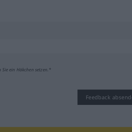
m Sie ein Häkchen setzen.*
Feedback absend