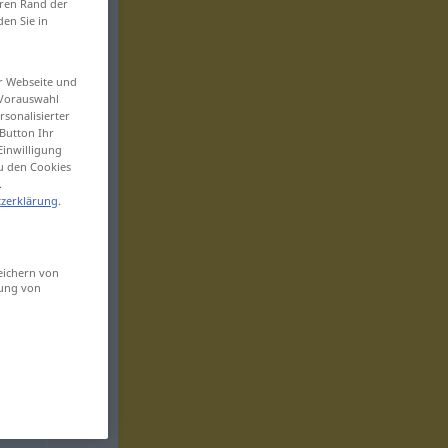
eren Rand der
den Sie in
er Webseite und
 Vorauswahl
sonalisierter
Button Ihr
Einwilligung
zu den Cookies
.
zerklärung
.
eichern von
sung von