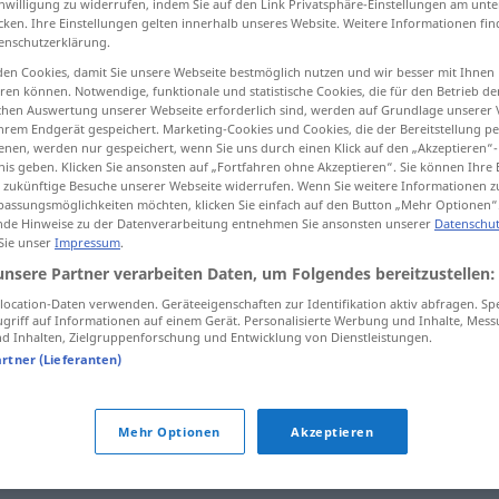
inwilligung zu widerrufen, indem Sie auf den Link Privatsphäre-Einstellungen am unt
cken. Ihre Einstellungen gelten innerhalb unseres Website. Weitere Informationen fin
enschutzerklärung.
en Cookies, damit Sie unsere Webseite bestmöglich nutzen und wir besser mit Ihnen
en können. Notwendige, funktionale und statistische Cookies, die für den Betrieb d
tippen)
ischen Auswertung unserer Webseite erforderlich sind, werden auf Grundlage unserer
hrem Endgerät gespeichert. Marketing-Cookies und Cookies, die der Bereitstellung per
nen, werden nur gespeichert, wenn Sie uns durch einen Klick auf den „Akzeptieren“-
nis geben. Klicken Sie ansonsten auf „Fortfahren ohne Akzeptieren“. Sie können Ihre 
ür zukünftige Besuche unserer Webseite widerrufen. Wenn Sie weitere Informationen 
assungsmöglichkeiten möchten, klicken Sie einfach auf den Button „Mehr Optionen“
de Hinweise zu der Datenverarbeitung entnehmen Sie ansonsten unserer
Datenschut
vermessen
 Sie unser
Impressum
.
unsere Partner verarbeiten Daten, um Folgendes bereitzustellen:
ocation-Daten verwenden. Geräteeigenschaften zur Identifikation aktiv abfragen. Sp
vermessen
Land
griff auf Informationen auf einem Gerät. Personalisierte Werbung und Inhalte, Mes
 Inhalten, Zielgruppenforschung und Entwicklung von Dienstleistungen.
artner (Lieferanten)
"
Mehr Optionen
Akzeptieren