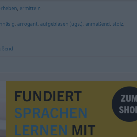
erheben
,
ermitteln
hnäsig
,
arrogant
,
aufgeblasen (ugs.)
,
anmaßend
,
stolz
,
aßend