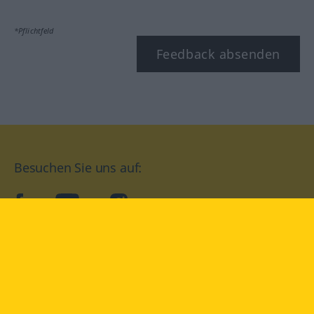
*Pflichtfeld
Feedback absenden
Besuchen Sie uns auf:
facebook
YouTube
Instagram
Langenscheidt