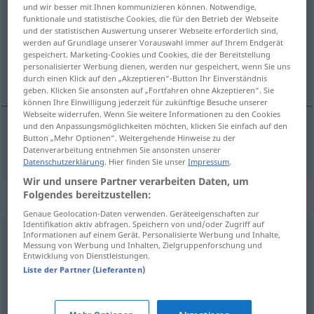
und wir besser mit Ihnen kommunizieren können. Notwendige,
funktionale und statistische Cookies, die für den Betrieb der Webseite
Übersicht aller Übersetzungen
und der statistischen Auswertung unserer Webseite erforderlich sind,
(Für mehr Details die Übersetzung anklicken/antippen)
werden auf Grundlage unserer Vorauswahl immer auf Ihrem Endgerät
gespeichert. Marketing-Cookies und Cookies, die der Bereitstellung
personalisierter Werbung dienen, werden nur gespeichert, wenn Sie uns
dokučiti
durch einen Klick auf den „Akzeptieren“-Button Ihr Einverständnis
geben. Klicken Sie ansonsten auf „Fortfahren ohne Akzeptieren“. Sie
können Ihre Einwilligung jederzeit für zukünftige Besuche unserer
Webseite widerrufen. Wenn Sie weitere Informationen zu den Cookies
und den Anpassungsmöglichkeiten möchten, klicken Sie einfach auf den
Button „Mehr Optionen“. Weitergehende Hinweise zu der
dokučiti
ergründen
Datenverarbeitung entnehmen Sie ansonsten unserer
Datenschutzerklärung
. Hier finden Sie unser
Impressum
.
Wir und unsere Partner verarbeiten Daten, um
Folgendes bereitzustellen:
Synonyme für "ergründen"
Genaue Geolocation-Daten verwenden. Geräteeigenschaften zur
Identifikation aktiv abfragen. Speichern von und/oder Zugriff auf
Informationen auf einem Gerät. Personalisierte Werbung und Inhalte,
(sich in etwas) vertiefen
Messung von Werbung und Inhalten, Zielgruppenforschung und
Entwicklung von Dienstleistungen.
Liste der Partner (Lieferanten)
sondieren
,
ermitteln
,
erforschen
,
erkunden
,
herausfinden (ugs.)
,
untersuchen