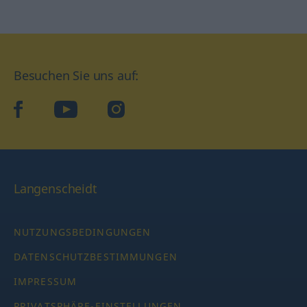
Besuchen Sie uns auf:
facebook
YouTube
Instagram
Langenscheidt
NUTZUNGSBEDINGUNGEN
DATENSCHUTZBESTIMMUNGEN
IMPRESSUM
PRIVATSPHÄRE-EINSTELLUNGEN