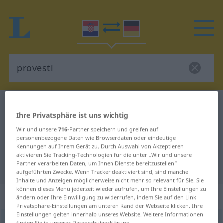
Kroatisch-Deutsch Wörterbuch
provesti
Ihre Privatsphäre ist uns wichtig
Kroatisch-Deutsch Übersetzung für
Wir und unsere
716
-Partner speichern und greifen auf
"provesti"
personenbezogene Daten wie Browserdaten oder eindeutige
Kennungen auf Ihrem Gerät zu. Durch Auswahl von Akzeptieren
aktivieren Sie Tracking-Technologien für die unter „Wir und unsere
Partner verarbeiten Daten, um Ihnen Dienste bereitzustellen“
"provesti" Deutsch Übersetzung
aufgeführten Zwecke. Wenn Tracker deaktiviert sind, sind manche
Inhalte und Anzeigen möglicherweise nicht mehr so relevant für Sie. Sie
können dieses Menü jederzeit wieder aufrufen, um Ihre Einstellungen zu
„provesti“
ändern oder Ihre Einwilligung zu widerrufen, indem Sie auf den Link
Privatsphäre-Einstellungen am unteren Rand der Webseite klicken. Ihre
Einstellungen gelten innerhalb unseres Website. Weitere Informationen
provesti
<
-edem
;
-eo
, -ela
;
-veden
>
(
-voditi
)
finden Sie in unserer Datenschutzerklärung.