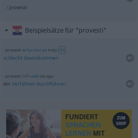
provesti
Beispielsätze für "provesti"
provesti
se
kao
bos
po
trnju
FIG
schlecht
davonkommen
od
provesti
voditi
istragu
ein
Verfahren
durchführen