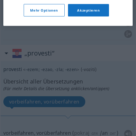
durchführen
od
ausführen
provesti
plan, odluku
Mehr Optionen
Akzeptieren
installieren
provesti
linije
„provesti“
provesti
<
-ezem
;
-ezao
, -zla
;
-ezen
>
(
-voziti
)
Übersicht aller Übersetzungen
(Für mehr Details die Übersetzung anklicken/antippen)
vorbeifahren, vorüberfahren
vorbeifahren, vorüberfahren
(
pokraj
/an
)
GEN
DAT