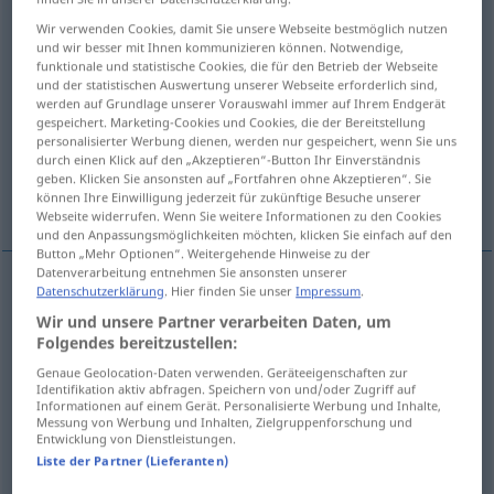
Wir verwenden Cookies, damit Sie unsere Webseite bestmöglich nutzen
Übersicht aller Übersetzungen
und wir besser mit Ihnen kommunizieren können. Notwendige,
funktionale und statistische Cookies, die für den Betrieb der Webseite
(Für mehr Details die Übersetzung anklicken/antippen)
und der statistischen Auswertung unserer Webseite erforderlich sind,
werden auf Grundlage unserer Vorauswahl immer auf Ihrem Endgerät
durchführen, vollführen, vorbeiführen,
gespeichert. Marketing-Cookies und Cookies, die der Bereitstellung
verbringen
personalisierter Werbung dienen, werden nur gespeichert, wenn Sie uns
durch einen Klick auf den „Akzeptieren“-Button Ihr Einverständnis
geben. Klicken Sie ansonsten auf „Fortfahren ohne Akzeptieren“. Sie
durchführen ausführen, installieren
können Ihre Einwilligung jederzeit für zukünftige Besuche unserer
Webseite widerrufen. Wenn Sie weitere Informationen zu den Cookies
und den Anpassungsmöglichkeiten möchten, klicken Sie einfach auf den
Button „Mehr Optionen“. Weitergehende Hinweise zu der
Datenverarbeitung entnehmen Sie ansonsten unserer
Datenschutzerklärung
. Hier finden Sie unser
Impressum
.
durchführen
provesti
Wir und unsere Partner verarbeiten Daten, um
Folgendes bereitzustellen:
vollführen
provesti
Genaue Geolocation-Daten verwenden. Geräteeigenschaften zur
Identifikation aktiv abfragen. Speichern von und/oder Zugriff auf
Informationen auf einem Gerät. Personalisierte Werbung und Inhalte,
vorbeiführen
(
pokraj
/an
)
provesti
GEN
DAT
Messung von Werbung und Inhalten, Zielgruppenforschung und
Entwicklung von Dienstleistungen.
Liste der Partner (Lieferanten)
verbringen
provesti
vrijeme