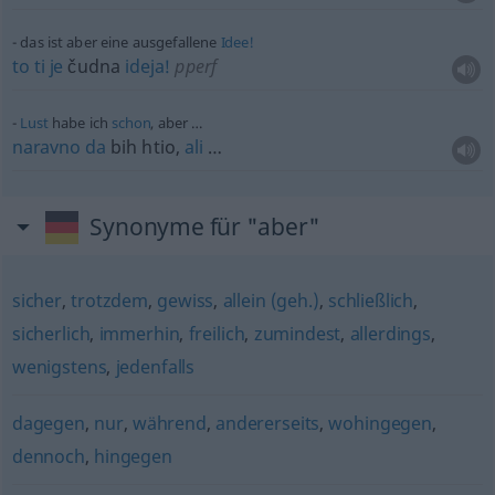
das ist aber eine ausgefallene
Idee!
to
ti
je
čudna
ideja!
pperf
Lust
habe ich
schon
, aber …
naravno
da
bih htio,
ali
…
Synonyme für "aber"
sicher
,
trotzdem
,
gewiss
,
allein (geh.)
,
schließlich
,
sicherlich
,
immerhin
,
freilich
,
zumindest
,
allerdings
,
wenigstens
,
jedenfalls
dagegen
,
nur
,
während
,
andererseits
,
wohingegen
,
dennoch
,
hingegen