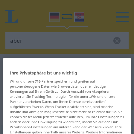
Deutsch-Kroatisch Wörterbuch
aber
Deutsch-Kroatisch Übersetzung für
Ihre Privatsphäre ist uns wichtig
"aber"
Wir und unsere
716
-Partner speichern und greifen auf
personenbezogene Daten wie Browserdaten oder eindeutige
Kennungen auf Ihrem Gerät zu. Durch Auswahl von Akzeptieren
aktivieren Sie Tracking-Technologien für die unter „Wir und unsere
"aber" Kroatisch Übersetzung
Partner verarbeiten Daten, um Ihnen Dienste bereitzustellen“
aufgeführten Zwecke. Wenn Tracker deaktiviert sind, sind manche
Inhalte und Anzeigen möglicherweise nicht mehr so relevant für Sie. Sie
„aber“
können dieses Menü jederzeit wieder aufrufen, um Ihre Einstellungen zu
ändern oder Ihre Einwilligung zu widerrufen, indem Sie auf den Link
Privatsphäre-Einstellungen am unteren Rand der Webseite klicken. Ihre
Einstellungen gelten innerhalb unseres Website. Weitere Informationen
aber