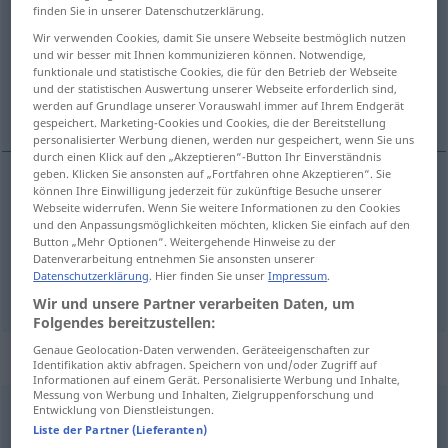
finden Sie in unserer Datenschutzerklärung.
Übersicht aller Übersetzungen
Wir verwenden Cookies, damit Sie unsere Webseite bestmöglich nutzen
und wir besser mit Ihnen kommunizieren können. Notwendige,
(Für mehr Details die Übersetzung anklicken/antippen)
funktionale und statistische Cookies, die für den Betrieb der Webseite
und der statistischen Auswertung unserer Webseite erforderlich sind,
ali, no, a, pa
werden auf Grundlage unserer Vorauswahl immer auf Ihrem Endgerät
gespeichert. Marketing-Cookies und Cookies, die der Bereitstellung
personalisierter Werbung dienen, werden nur gespeichert, wenn Sie uns
durch einen Klick auf den „Akzeptieren“-Button Ihr Einverständnis
geben. Klicken Sie ansonsten auf „Fortfahren ohne Akzeptieren“. Sie
können Ihre Einwilligung jederzeit für zukünftige Besuche unserer
ali
,
no
,
a
aber
Webseite widerrufen. Wenn Sie weitere Informationen zu den Cookies
und den Anpassungsmöglichkeiten möchten, klicken Sie einfach auf den
Button „Mehr Optionen“. Weitergehende Hinweise zu der
pa
aber
Datenverarbeitung entnehmen Sie ansonsten unserer
Datenschutzerklärung
. Hier finden Sie unser
Impressum
.
Wir und unsere Partner verarbeiten Daten, um
Folgendes bereitzustellen:
Genaue Geolocation-Daten verwenden. Geräteeigenschaften zur
Beispielsätze für "aber"
Identifikation aktiv abfragen. Speichern von und/oder Zugriff auf
Informationen auf einem Gerät. Personalisierte Werbung und Inhalte,
Messung von Werbung und Inhalten, Zielgruppenforschung und
Entwicklung von Dienstleistungen.
ich kann mir nicht
helfen
, aber ich glaube …
Liste der Partner (Lieferanten)
ne
mogu
a
da
ne
pomislim