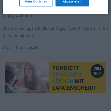
Mehr Optionen
Akzeptieren
obwohl (Hauptform)
,
wenngleich
,
obgleich
,
trotzdem
(ugs.)
,
während
doch
,
dabei (ugs.)
,
bloß
,
nur (ugs.)
,
aber
,
trotzdem
,
allein
(geh., veraltend)
© OpenThesaurus.de