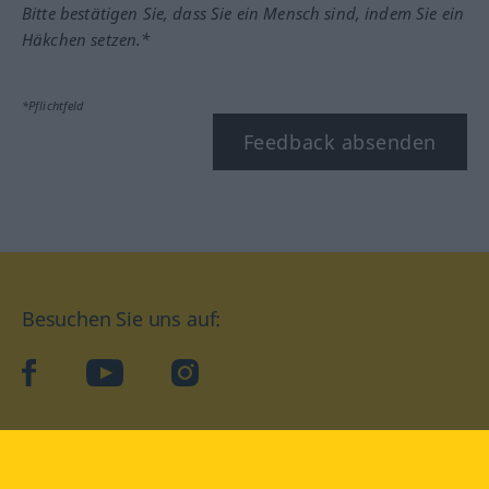
Bitte bestätigen Sie, dass Sie ein Mensch sind, indem Sie ein
Häkchen setzen.*
*Pflichtfeld
Feedback absenden
Besuchen Sie uns auf:
facebook
YouTube
Instagram