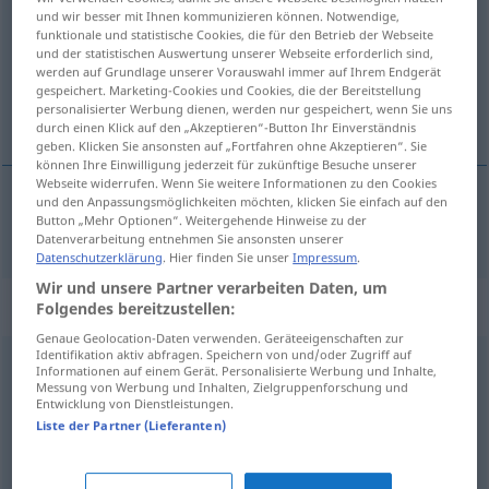
und wir besser mit Ihnen kommunizieren können. Notwendige,
funktionale und statistische Cookies, die für den Betrieb der Webseite
Übersicht aller Übersetzungen
und der statistischen Auswertung unserer Webseite erforderlich sind,
(Für mehr Details die Übersetzung anklicken/antippen)
werden auf Grundlage unserer Vorauswahl immer auf Ihrem Endgerät
gespeichert. Marketing-Cookies und Cookies, die der Bereitstellung
personalisierter Werbung dienen, werden nur gespeichert, wenn Sie uns
ipak
durch einen Klick auf den „Akzeptieren“-Button Ihr Einverständnis
geben. Klicken Sie ansonsten auf „Fortfahren ohne Akzeptieren“. Sie
können Ihre Einwilligung jederzeit für zukünftige Besuche unserer
Webseite widerrufen. Wenn Sie weitere Informationen zu den Cookies
und den Anpassungsmöglichkeiten möchten, klicken Sie einfach auf den
Button „Mehr Optionen“. Weitergehende Hinweise zu der
ipak
dennoch
Datenverarbeitung entnehmen Sie ansonsten unserer
Datenschutzerklärung
. Hier finden Sie unser
Impressum
.
Wir und unsere Partner verarbeiten Daten, um
Synonyme für "dennoch"
Folgendes bereitzustellen:
Genaue Geolocation-Daten verwenden. Geräteeigenschaften zur
Identifikation aktiv abfragen. Speichern von und/oder Zugriff auf
Informationen auf einem Gerät. Personalisierte Werbung und Inhalte,
außerdem
Messung von Werbung und Inhalten, Zielgruppenforschung und
Entwicklung von Dienstleistungen.
Liste der Partner (Lieferanten)
dagegen
,
nur
,
während
,
andererseits
,
wohingegen
,
aber
,
hingegen