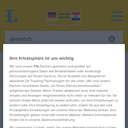
Ihre Privatsphäre ist uns wichtig
Deutsch-Kroatisch Wörterbuch
dennoch
Wir und unsere
716
-Partner speichern und greifen auf
Deutsch-Kroatisch Übersetzung für
personenbezogene Daten wie Browserdaten oder eindeutige
Kennungen auf Ihrem Gerät zu. Durch Auswahl von Akzeptieren
"dennoch"
aktivieren Sie Tracking-Technologien für die unter „Wir und unsere
Partner verarbeiten Daten, um Ihnen Dienste bereitzustellen“
aufgeführten Zwecke. Wenn Tracker deaktiviert sind, sind manche
"dennoch" Kroatisch Übersetzung
Inhalte und Anzeigen möglicherweise nicht mehr so relevant für Sie. Sie
können dieses Menü jederzeit wieder aufrufen, um Ihre Einstellungen zu
ändern oder Ihre Einwilligung zu widerrufen, indem Sie auf den Link
Privatsphäre-Einstellungen am unteren Rand der Webseite klicken. Ihre
„dennoch“
: Konjunktion
Einstellungen gelten innerhalb unseres Website. Weitere Informationen
finden Sie in unserer Datenschutzerklärung.
dennoch
konj
Wir verwenden Cookies, damit Sie unsere Webseite bestmöglich nutzen