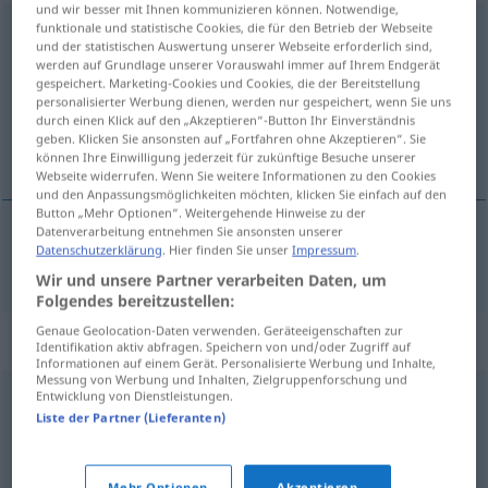
und wir besser mit Ihnen kommunizieren können. Notwendige,
funktionale und statistische Cookies, die für den Betrieb der Webseite
wenngleich
konj
und der statistischen Auswertung unserer Webseite erforderlich sind,
werden auf Grundlage unserer Vorauswahl immer auf Ihrem Endgerät
Übersicht aller Übersetzungen
gespeichert. Marketing-Cookies und Cookies, die der Bereitstellung
(Für mehr Details die Übersetzung anklicken/antippen)
personalisierter Werbung dienen, werden nur gespeichert, wenn Sie uns
durch einen Klick auf den „Akzeptieren“-Button Ihr Einverständnis
geben. Klicken Sie ansonsten auf „Fortfahren ohne Akzeptieren“. Sie
iako, premda
können Ihre Einwilligung jederzeit für zukünftige Besuche unserer
Webseite widerrufen. Wenn Sie weitere Informationen zu den Cookies
und den Anpassungsmöglichkeiten möchten, klicken Sie einfach auf den
Button „Mehr Optionen“. Weitergehende Hinweise zu der
Datenverarbeitung entnehmen Sie ansonsten unserer
Datenschutzerklärung
. Hier finden Sie unser
Impressum
.
iako
,
premda
wenngleich
Wir und unsere Partner verarbeiten Daten, um
Folgendes bereitzustellen:
Genaue Geolocation-Daten verwenden. Geräteeigenschaften zur
Synonyme für "wenngleich"
Identifikation aktiv abfragen. Speichern von und/oder Zugriff auf
Informationen auf einem Gerät. Personalisierte Werbung und Inhalte,
Messung von Werbung und Inhalten, Zielgruppenforschung und
Entwicklung von Dienstleistungen.
obwohl (Hauptform)
,
dennoch
,
obgleich
,
trotzdem
Liste der Partner (Lieferanten)
(ugs.)
,
während
Mehr Optionen
Akzeptieren