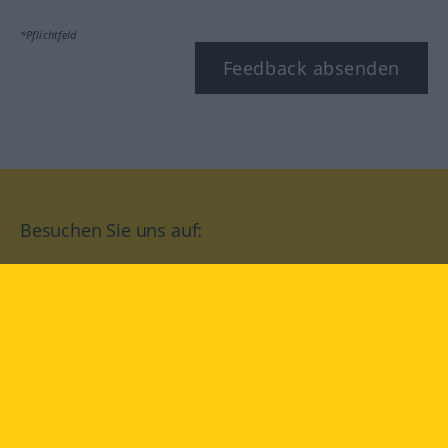
*Pflichtfeld
Feedback absenden
Besuchen Sie uns auf:
facebook
YouTube
Instagram
Langenscheidt