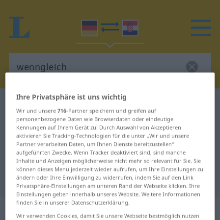
Ihre Privatsphäre ist uns wichtig
Deutsch-Kroatisch Wörterbuch
wenngleich
Wir und unsere
716
-Partner speichern und greifen auf
Deutsch-Kroatisch Übersetzung für
personenbezogene Daten wie Browserdaten oder eindeutige
Kennungen auf Ihrem Gerät zu. Durch Auswahl von Akzeptieren
"wenngleich"
aktivieren Sie Tracking-Technologien für die unter „Wir und unsere
Partner verarbeiten Daten, um Ihnen Dienste bereitzustellen“
aufgeführten Zwecke. Wenn Tracker deaktiviert sind, sind manche
Inhalte und Anzeigen möglicherweise nicht mehr so relevant für Sie. Sie
"wenngleich" Kroatisch
können dieses Menü jederzeit wieder aufrufen, um Ihre Einstellungen zu
ändern oder Ihre Einwilligung zu widerrufen, indem Sie auf den Link
Übersetzung
Privatsphäre-Einstellungen am unteren Rand der Webseite klicken. Ihre
Einstellungen gelten innerhalb unseres Website. Weitere Informationen
finden Sie in unserer Datenschutzerklärung.
„wenngleich“
: Konjunktion
Wir verwenden Cookies, damit Sie unsere Webseite bestmöglich nutzen