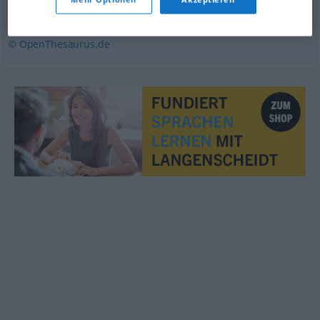
wohingegen
,
wobei
© OpenThesaurus.de