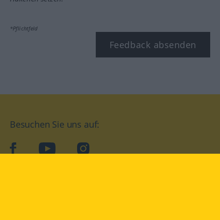
*Pflichtfeld
Feedback absenden
Besuchen Sie uns auf:
facebook
YouTube
Instagram
Langenscheidt