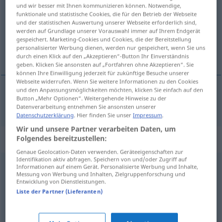
und wir besser mit Ihnen kommunizieren können. Notwendige,
funktionale und statistische Cookies, die für den Betrieb der Webseite
Übersicht aller Übersetzungen
und der statistischen Auswertung unserer Webseite erforderlich sind,
(Für mehr Details die Übersetzung anklicken/antippen)
werden auf Grundlage unserer Vorauswahl immer auf Ihrem Endgerät
gespeichert. Marketing-Cookies und Cookies, die der Bereitstellung
personalisierter Werbung dienen, werden nur gespeichert, wenn Sie uns
barem
durch einen Klick auf den „Akzeptieren“-Button Ihr Einverständnis
geben. Klicken Sie ansonsten auf „Fortfahren ohne Akzeptieren“. Sie
können Ihre Einwilligung jederzeit für zukünftige Besuche unserer
Webseite widerrufen. Wenn Sie weitere Informationen zu den Cookies
und den Anpassungsmöglichkeiten möchten, klicken Sie einfach auf den
Button „Mehr Optionen“. Weitergehende Hinweise zu der
barem
immerhin
Datenverarbeitung entnehmen Sie ansonsten unserer
Datenschutzerklärung
. Hier finden Sie unser
Impressum
.
Wir und unsere Partner verarbeiten Daten, um
Synonyme für "immerhin"
Folgendes bereitzustellen:
Genaue Geolocation-Daten verwenden. Geräteeigenschaften zur
Identifikation aktiv abfragen. Speichern von und/oder Zugriff auf
Informationen auf einem Gerät. Personalisierte Werbung und Inhalte,
wenigstens
,
Hauptsache (...) (ugs.)
Messung von Werbung und Inhalten, Zielgruppenforschung und
Entwicklung von Dienstleistungen.
Liste der Partner (Lieferanten)
sicher
,
trotzdem
,
gewiss
,
allein (geh.)
,
schließlich
,
sicherlich
,
freilich
,
aber
,
zumindest
,
allerdings
,