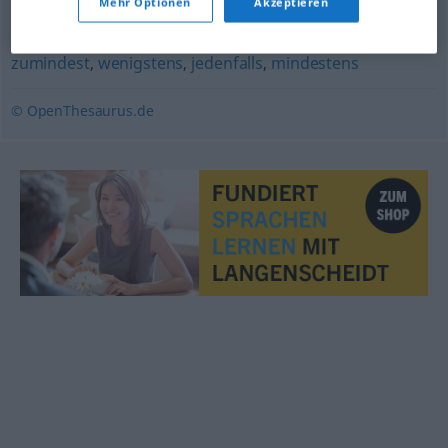
Mehr Optionen
Akzeptieren
wenigstens
,
jedenfalls
zumindest
,
wenigstens
,
jedenfalls
,
mindestens
© OpenThesaurus.de