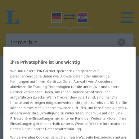
Ihre Privatsphäre ist uns wichtig
Deutsch-Kroatisch Wörterbuch
immerhin
Wir und unsere
716
-Partner speichern und greifen auf
Deutsch-Kroatisch Übersetzung für
personenbezogene Daten wie Browserdaten oder eindeutige
Kennungen auf Ihrem Gerät zu. Durch Auswahl von Akzeptieren
"immerhin"
aktivieren Sie Tracking-Technologien für die unter „Wir und unsere
Partner verarbeiten Daten, um Ihnen Dienste bereitzustellen“
aufgeführten Zwecke. Wenn Tracker deaktiviert sind, sind manche
"immerhin" Kroatisch Übersetzung
Inhalte und Anzeigen möglicherweise nicht mehr so relevant für Sie. Sie
können dieses Menü jederzeit wieder aufrufen, um Ihre Einstellungen zu
ändern oder Ihre Einwilligung zu widerrufen, indem Sie auf den Link
Privatsphäre-Einstellungen am unteren Rand der Webseite klicken. Ihre
„immerhin“
: Adverb
Einstellungen gelten innerhalb unseres Website. Weitere Informationen
finden Sie in unserer Datenschutzerklärung.
Wir verwenden Cookies, damit Sie unsere Webseite bestmöglich nutzen
immerhin
adv