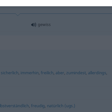
gewiss
,
sicherlich
,
immerhin
,
freilich
,
aber
,
zumindest
,
allerdings
,
lbstverständlich
,
freudig
,
natürlich (ugs.)