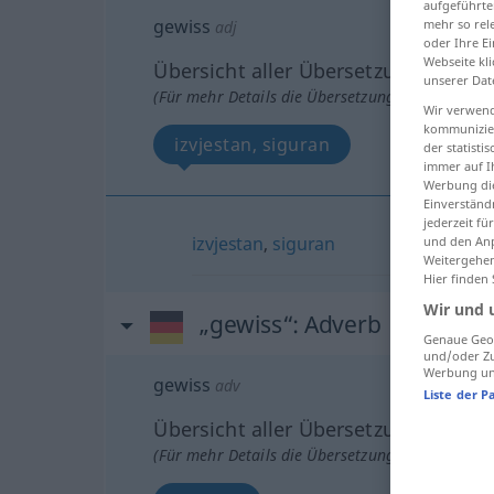
aufgeführte
gewiss
mehr so rel
adj
oder Ihre E
Webseite kli
Übersicht aller Übersetzungen
unserer Dat
(Für mehr Details die Übersetzung anklicken/an
Wir verwend
kommunizier
izvjestan, siguran
der statist
immer auf I
Werbung die
Einverständ
jederzeit f
izvjestan
,
siguran
und den Anp
Weitergehen
Hier finden
Wir und 
„gewiss“
: Adverb
Genaue Geol
und/oder Zu
Werbung und
gewiss
adv
Liste der P
Übersicht aller Übersetzungen
(Für mehr Details die Übersetzung anklicken/an