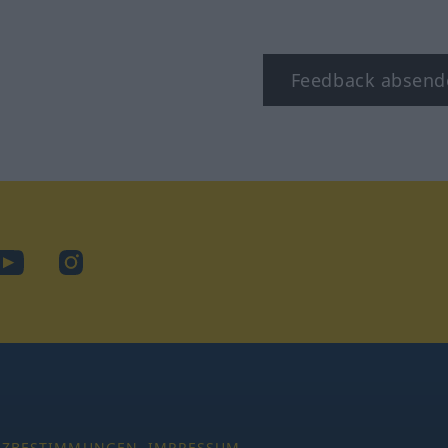
Feedback absend
ook
YouTube
Instagram
TZBESTIMMUNGEN
IMPRESSUM