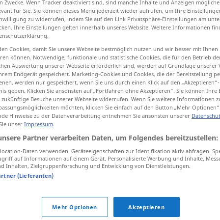
n Zwecke. Wenn Tracker deaktiviert sind, sind manche Inhalte und Anzeigen mögliche
evant für Sie. Sie können dieses Menü jederzeit wieder aufrufen, um Ihre Einstellung
inwilligung zu widerrufen, indem Sie auf den Link Privatsphäre-Einstellungen am unt
cken. Ihre Einstellungen gelten innerhalb unseres Website. Weitere Informationen fin
enschutzerklärung.
tippen)
en Cookies, damit Sie unsere Webseite bestmöglich nutzen und wir besser mit Ihnen
en können. Notwendige, funktionale und statistische Cookies, die für den Betrieb d
ischen Auswertung unserer Webseite erforderlich sind, werden auf Grundlage unserer
hrem Endgerät gespeichert. Marketing-Cookies und Cookies, die der Bereitstellung per
nen, werden nur gespeichert, wenn Sie uns durch einen Klick auf den „Akzeptieren“-
nis geben. Klicken Sie ansonsten auf „Fortfahren ohne Akzeptieren“. Sie können Ihre 
ür zukünftige Besuche unserer Webseite widerrufen. Wenn Sie weitere Informationen 
gewiss
assungsmöglichkeiten möchten, klicken Sie einfach auf den Button „Mehr Optionen“
de Hinweise zu der Datenverarbeitung entnehmen Sie ansonsten unserer
Datenschut
 Sie unser
Impressum
.
unsere Partner verarbeiten Daten, um Folgendes bereitzustellen:
ocation-Daten verwenden. Geräteeigenschaften zur Identifikation aktiv abfragen. Sp
griff auf Informationen auf einem Gerät. Personalisierte Werbung und Inhalte, Mes
 Inhalten, Zielgruppenforschung und Entwicklung von Dienstleistungen.
artner (Lieferanten)
tippen)
Mehr Optionen
Akzeptieren