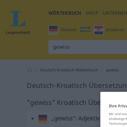
WÖRTERBUCH
SHOP
UNTERNE
Deutsch
Kroatisch
Deutsch-Kroatisch Wörterbuch
gewiss
Deutsch-Kroatisch Übersetzun
"gewiss" Kroatisch Übersetzun
Ihre Priv
Wir und un
„gewiss“
: Adjektiv
eindeutige 
Technologie