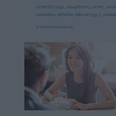
sicherlich (ugs., Hauptform)
,
sicher
,
unum
zweifellos
,
definitiv
,
allemal (ugs.)
,
unbed
© OpenThesaurus.de