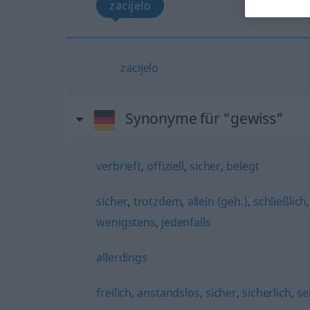
zacijelo
zacijelo
Synonyme für "gewiss"
verbrieft
,
offiziell
,
sicher
,
belegt
sicher
,
trotzdem
,
allein (geh.)
,
schließlich
wenigstens
,
jedenfalls
allerdings
freilich
,
anstandslos
,
sicher
,
sicherlich
,
se