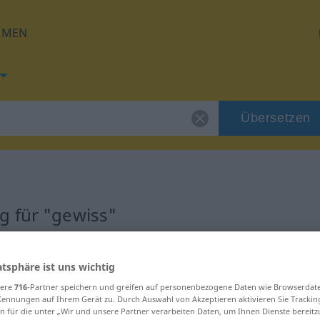
HMEN
Übersetzen
g für "gewiss"
g
atsphäre ist uns wichtig
sere
716
-Partner speichern und greifen auf personenbezogene Daten wie Browserdat
Kennungen auf Ihrem Gerät zu. Durch Auswahl von Akzeptieren aktivieren Sie Trackin
n für die unter „Wir und unsere Partner verarbeiten Daten, um Ihnen Dienste bereitz