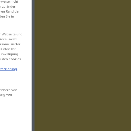
rweise nicht
en zu ändern
eren Rand der
den Sie in
er Webseite und
 Vorauswahl
sonalisierter
Button Ihr
Einwilligung
zu den Cookies
.
zerklärung
.
eichern von
sung von