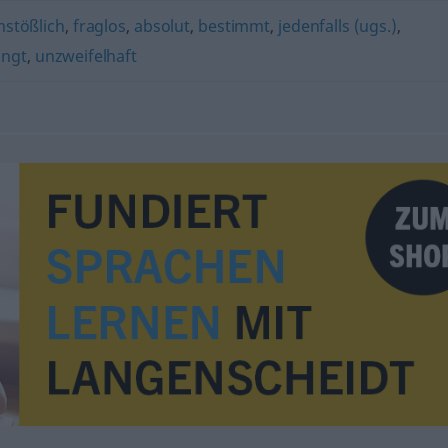
stößlich
,
fraglos
,
absolut
,
bestimmt
,
jedenfalls (ugs.)
,
ingt
,
unzweifelhaft