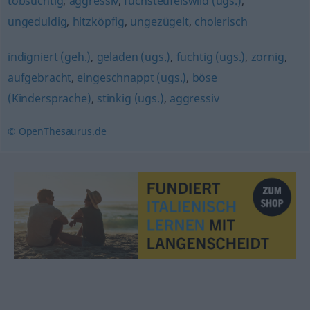
tobsüchtig
,
aggressiv
,
fuchsteufelswild (ugs.)
,
ungeduldig
,
hitzköpfig
,
ungezügelt
,
cholerisch
indigniert (geh.)
,
geladen (ugs.)
,
fuchtig (ugs.)
,
zornig
,
aufgebracht
,
eingeschnappt (ugs.)
,
böse
(Kindersprache)
,
stinkig (ugs.)
,
aggressiv
© OpenThesaurus.de