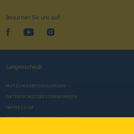
Besuchen Sie uns auf:
facebook
YouTube
Instagram
Langenscheidt
NUTZUNGSBEDINGUNGEN
DATENSCHUTZBESTIMMUNGEN
IMPRESSUM
PRIVATSPHÄRE-EINSTELLUNGEN
LATEINWÖRTERBUCH MIT CODE