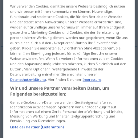
Wir verwenden Cookies, damit Sie unsere Webseite bestmöglich nutzen
Übersicht aller Übersetzungen
und wir besser mit Ihnen kommunizieren können. Notwendige,
funktionale und statistische Cookies, die für den Betrieb der Webseite
(Für mehr Details die Übersetzung anklicken/antippen)
und der statistischen Auswertung unserer Webseite erforderlich sind,
werden auf Grundlage unserer Vorauswahl immer auf Ihrem Endgerät
furente, infuriato, furioso
gespeichert. Marketing-Cookies und Cookies, die der Bereitstellung
personalisierter Werbung dienen, werden nur gespeichert, wenn Sie uns
durch einen Klick auf den „Akzeptieren“-Button Ihr Einverständnis
geben. Klicken Sie ansonsten auf „Fortfahren ohne Akzeptieren“. Sie
können Ihre Einwilligung jederzeit für zukünftige Besuche unserer
Webseite widerrufen. Wenn Sie weitere Informationen zu den Cookies
furente
,
infuriato
,
furioso
wütend
und den Anpassungsmöglichkeiten möchten, klicken Sie einfach auf den
Button „Mehr Optionen“. Weitergehende Hinweise zu der
Datenverarbeitung entnehmen Sie ansonsten unserer
Datenschutzerklärung
. Hier finden Sie unser
Impressum
.
Wir und unsere Partner verarbeiten Daten, um
Folgendes bereitzustellen:
Beispielsätze für "wütend"
Genaue Geolocation-Daten verwenden. Geräteeigenschaften zur
Identifikation aktiv abfragen. Speichern von und/oder Zugriff auf
Informationen auf einem Gerät. Personalisierte Werbung und Inhalte,
jemanden wütend
anblitzen
Messung von Werbung und Inhalten, Zielgruppenforschung und
Entwicklung von Dienstleistungen.
guardare
qn
con occhi fiammeggianti
Liste der Partner (Lieferanten)