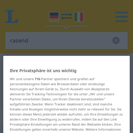
Deutsch-Italienisch Wörterbuch
rasend
Ihre Privatsphäre ist uns wichtig
Deutsch-Italienisch Übersetzung
Wir und unsere
716
-Partner speichern und greifen auf
für "rasend"
personenbezogene Daten wie Browserdaten oder eindeutige
Kennungen auf Ihrem Gerät zu. Durch Auswahl von Akzeptieren
aktivieren Sie Tracking-Technologien für die unter „Wir und unsere
"rasend" Italienisch Übersetzung
Partner verarbeiten Daten, um Ihnen Dienste bereitzustellen“
aufgeführten Zwecke. Wenn Tracker deaktiviert sind, sind manche
Inhalte und Anzeigen möglicherweise nicht mehr so relevant für Sie. Sie
können dieses Menü jederzeit wieder aufrufen, um Ihre Einstellungen zu
„rasend“
: Adjektiv
ändern oder Ihre Einwilligung zu widerrufen, indem Sie auf den Link
Privatsphäre-Einstellungen am unteren Rand der Webseite klicken. Ihre
Einstellungen gelten innerhalb unseres Website. Weitere Informationen
rasend
adj