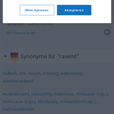
etwas
rasend
gern
tun
fare
qc
molto
volentieri
Mehr Optionen
Akzeptieren
jemanden rasend
machen
fare
impazzire
qn
Synonyme für "rasend"
höllisch
,
irre
,
rasant
,
irrsinnig
,
wahnsinnig
,
atemberaubend
wutentbrannt
,
tobsüchtig
,
bitterböse
,
stinksauer (ugs.)
,
stocksauer (ugs.)
,
blindwütig
,
stinkwütend (ugs.)
,
fuchsteufelswild