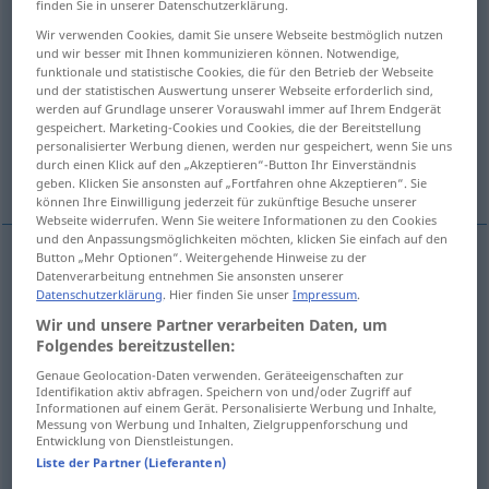
finden Sie in unserer Datenschutzerklärung.
Wir verwenden Cookies, damit Sie unsere Webseite bestmöglich nutzen
Übersicht aller Übersetzungen
und wir besser mit Ihnen kommunizieren können. Notwendige,
(Für mehr Details die Übersetzung anklicken/antippen)
funktionale und statistische Cookies, die für den Betrieb der Webseite
und der statistischen Auswertung unserer Webseite erforderlich sind,
werden auf Grundlage unserer Vorauswahl immer auf Ihrem Endgerät
furioso, rabbioso
fortissimo
gespeichert. Marketing-Cookies und Cookies, die der Bereitstellung
personalisierter Werbung dienen, werden nur gespeichert, wenn Sie uns
durch einen Klick auf den „Akzeptieren“-Button Ihr Einverständnis
Weitere Beispiele...
geben. Klicken Sie ansonsten auf „Fortfahren ohne Akzeptieren“. Sie
können Ihre Einwilligung jederzeit für zukünftige Besuche unserer
Webseite widerrufen. Wenn Sie weitere Informationen zu den Cookies
und den Anpassungsmöglichkeiten möchten, klicken Sie einfach auf den
Button „Mehr Optionen“. Weitergehende Hinweise zu der
Datenverarbeitung entnehmen Sie ansonsten unserer
furioso
,
rabbioso
rasend
wütend
Datenschutzerklärung
. Hier finden Sie unser
Impressum
.
Wir und unsere Partner verarbeiten Daten, um
Folgendes bereitzustellen:
fortissimo
rasend
Genaue Geolocation-Daten verwenden. Geräteeigenschaften zur
Identifikation aktiv abfragen. Speichern von und/oder Zugriff auf
Informationen auf einem Gerät. Personalisierte Werbung und Inhalte,
Messung von Werbung und Inhalten, Zielgruppenforschung und
Entwicklung von Dienstleistungen.
Beispiele
Liste der Partner (Lieferanten)