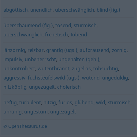
abgöttisch
,
unendlich
,
überschwänglich
,
blind (fig.)
überschäumend (fig.)
,
tosend
,
stürmisch
,
überschwänglich
,
frenetisch
,
tobend
jähzornig
,
reizbar
,
grantig (ugs.)
,
aufbrausend
,
zornig
,
impulsiv
,
unbeherrscht
,
ungehalten (geh.)
,
unkontrolliert
,
wutentbrannt
,
zügellos
,
tobsüchtig
,
aggressiv
,
fuchsteufelswild (ugs.)
,
wütend
,
ungeduldig
,
hitzköpfig
,
ungezügelt
,
cholerisch
heftig
,
turbulent
,
hitzig
,
furios
,
glühend
,
wild
,
stürmisch
,
unruhig
,
ungestüm
,
ungezügelt
© OpenThesaurus.de