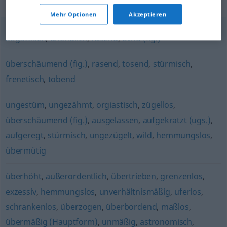
Synonyme für "überschwänglich"
Mehr Optionen
Akzeptieren
abgöttisch
,
unendlich
,
rasend
,
blind (fig.)
überschäumend (fig.)
,
rasend
,
tosend
,
stürmisch
,
frenetisch
,
tobend
ungestüm
,
ungezähmt
,
orgiastisch
,
zügellos
,
überschäumend (fig.)
,
ausgelassen
,
aufgekratzt (ugs.)
,
aufgeregt
,
stürmisch
,
ungezügelt
,
wild
,
hemmungslos
,
übermütig
überhöht
,
außerordentlich
,
übertrieben
,
grenzenlos
,
exzessiv
,
hemmungslos
,
unverhältnismäßig
,
uferlos
,
schrankenlos
,
überzogen
,
überbordend
,
maßlos
,
übermäßig (Hauptform)
,
unmäßig
,
astronomisch
,