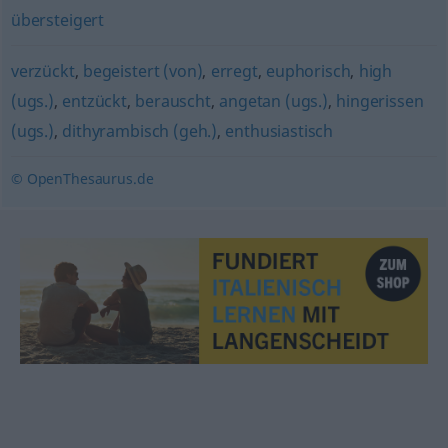
übersteigert
verzückt
,
begeistert (von)
,
erregt
,
euphorisch
,
high
(ugs.)
,
entzückt
,
berauscht
,
angetan (ugs.)
,
hingerissen
(ugs.)
,
dithyrambisch (geh.)
,
enthusiastisch
© OpenThesaurus.de