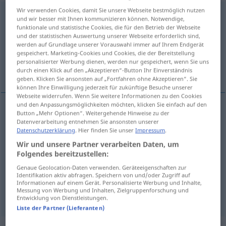
Wir verwenden Cookies, damit Sie unsere Webseite bestmöglich nutzen
überschwänglich
adj
und wir besser mit Ihnen kommunizieren können. Notwendige,
funktionale und statistische Cookies, die für den Betrieb der Webseite
Übersicht aller Übersetzungen
und der statistischen Auswertung unserer Webseite erforderlich sind,
werden auf Grundlage unserer Vorauswahl immer auf Ihrem Endgerät
(Für mehr Details die Übersetzung anklicken/antippen)
gespeichert. Marketing-Cookies und Cookies, die der Bereitstellung
personalisierter Werbung dienen, werden nur gespeichert, wenn Sie uns
entusiastico
esaltato
esagerato
durch einen Klick auf den „Akzeptieren“-Button Ihr Einverständnis
geben. Klicken Sie ansonsten auf „Fortfahren ohne Akzeptieren“. Sie
können Ihre Einwilligung jederzeit für zukünftige Besuche unserer
Webseite widerrufen. Wenn Sie weitere Informationen zu den Cookies
und den Anpassungsmöglichkeiten möchten, klicken Sie einfach auf den
Button „Mehr Optionen“. Weitergehende Hinweise zu der
entusiastico
überschwänglich
Datenverarbeitung entnehmen Sie ansonsten unserer
Datenschutzerklärung
. Hier finden Sie unser
Impressum
.
Wir und unsere Partner verarbeiten Daten, um
Folgendes bereitzustellen:
esaltato
überschwänglich
exaltiert
Genaue Geolocation-Daten verwenden. Geräteeigenschaften zur
Identifikation aktiv abfragen. Speichern von und/oder Zugriff auf
Informationen auf einem Gerät. Personalisierte Werbung und Inhalte,
Messung von Werbung und Inhalten, Zielgruppenforschung und
esagerato
überschwänglich
übertrieben
Entwicklung von Dienstleistungen.
Liste der Partner (Lieferanten)