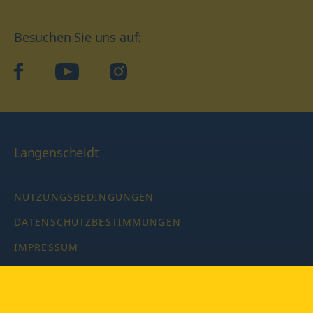
Besuchen Sie uns auf:
facebook
YouTube
Instagram
Langenscheidt
NUTZUNGSBEDINGUNGEN
DATENSCHUTZBESTIMMUNGEN
IMPRESSUM
PRIVATSPHÄRE-EINSTELLUNGEN
LATEINWÖRTERBUCH MIT CODE