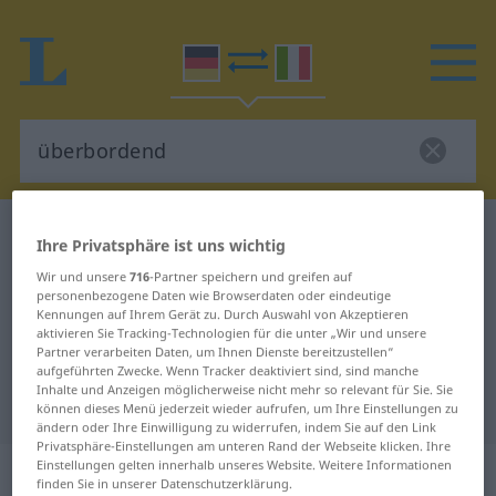
Deutsch-Italienisch Wörterbuch
überbordend
Ihre Privatsphäre ist uns wichtig
Deutsch-Italienisch Übersetzung
Wir und unsere
716
-Partner speichern und greifen auf
personenbezogene Daten wie Browserdaten oder eindeutige
für "überbordend"
Kennungen auf Ihrem Gerät zu. Durch Auswahl von Akzeptieren
aktivieren Sie Tracking-Technologien für die unter „Wir und unsere
Partner verarbeiten Daten, um Ihnen Dienste bereitzustellen“
"überbordend" Italienisch
aufgeführten Zwecke. Wenn Tracker deaktiviert sind, sind manche
Inhalte und Anzeigen möglicherweise nicht mehr so relevant für Sie. Sie
Übersetzung
können dieses Menü jederzeit wieder aufrufen, um Ihre Einstellungen zu
ändern oder Ihre Einwilligung zu widerrufen, indem Sie auf den Link
Privatsphäre-Einstellungen am unteren Rand der Webseite klicken. Ihre
„überbordend“
: Partizip Präsens |
Einstellungen gelten innerhalb unseres Website. Weitere Informationen
finden Sie in unserer Datenschutzerklärung.