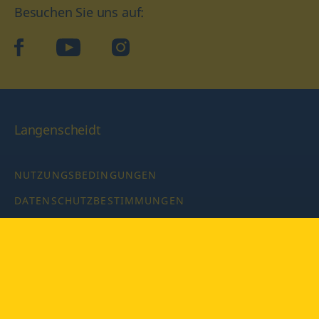
Besuchen Sie uns auf:
facebook
YouTube
Instagram
Langenscheidt
NUTZUNGSBEDINGUNGEN
DATENSCHUTZBESTIMMUNGEN
IMPRESSUM
PRIVATSPHÄRE-EINSTELLUNGEN
LATEINWÖRTERBUCH MIT CODE
Copyright © 2026 PONS Langenscheidt GmbH, Alle Rechte