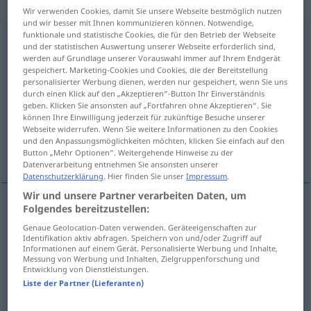
Adjektiv
Wir verwenden Cookies, damit Sie unsere Webseite bestmöglich nutzen
und wir besser mit Ihnen kommunizieren können. Notwendige,
funktionale und statistische Cookies, die für den Betrieb der Webseite
überbordend
ppr
u.
adj
und der statistischen Auswertung unserer Webseite erforderlich sind,
werden auf Grundlage unserer Vorauswahl immer auf Ihrem Endgerät
Übersicht aller Übersetzungen
gespeichert. Marketing-Cookies und Cookies, die der Bereitstellung
(Für mehr Details die Übersetzung anklicken/antippen)
personalisierter Werbung dienen, werden nur gespeichert, wenn Sie uns
durch einen Klick auf den „Akzeptieren“-Button Ihr Einverständnis
geben. Klicken Sie ansonsten auf „Fortfahren ohne Akzeptieren“. Sie
prezzi troppo alti...
können Ihre Einwilligung jederzeit für zukünftige Besuche unserer
Webseite widerrufen. Wenn Sie weitere Informationen zu den Cookies
und den Anpassungsmöglichkeiten möchten, klicken Sie einfach auf den
una gentilezza esagerata...
Button „Mehr Optionen“. Weitergehende Hinweise zu der
Datenverarbeitung entnehmen Sie ansonsten unserer
Datenschutzerklärung
. Hier finden Sie unser
Impressum
.
Wir und unsere Partner verarbeiten Daten, um
Folgendes bereitzustellen:
überborden
überbordend → siehe „
“
Genaue Geolocation-Daten verwenden. Geräteeigenschaften zur
Identifikation aktiv abfragen. Speichern von und/oder Zugriff auf
Informationen auf einem Gerät. Personalisierte Werbung und Inhalte,
Messung von Werbung und Inhalten, Zielgruppenforschung und
Beispiele
Entwicklung von Dienstleistungen.
Liste der Partner (Lieferanten)
-e Preise
prezzi
troppo
alti