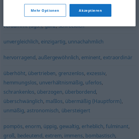
besonders
,
tief
,
rettungslos
,
zutiefst
,
ungeheuer
,
Mehr Optionen
Akzeptieren
fürchterlich
,
extrem
,
mächtig
,
außergewöhnlich
,
verdammt (ugs.)
,
ganz
,
schrecklich
unvergleichlich
,
einzigartig
,
unnachahmlich
hervorragend
,
außergewöhnlich
,
eminent
,
extraordinär
überhöht
,
übertrieben
,
grenzenlos
,
exzessiv
,
hemmungslos
,
unverhältnismäßig
,
uferlos
,
schrankenlos
,
überzogen
,
überbordend
,
überschwänglich
,
maßlos
,
übermäßig (Hauptform)
,
unmäßig
,
astronomisch
,
übersteigert
pompös
,
enorm
,
üppig
,
gewaltig
,
erheblich
,
fulminant
,
groß
,
bedeutend
,
extrem
,
immens
,
bombastisch
,