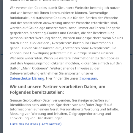
Wir verwenden Cookies, damit Sie unsere Webseite bestmöglich nutzen
außerordentlich
adj
und wir besser mit Ihnen kommunizieren können. Notwendige,
funktionale und statistische Cookies, die für den Betrieb der Webseite
Übersicht aller Übersetzungen
und der statistischen Auswertung unserer Webseite erforderlich sind,
(Für mehr Details die Übersetzung anklicken/antippen)
werden auf Grundlage unserer Vorauswahl immer auf Ihrem Endgerät
gespeichert. Marketing-Cookies und Cookies, die der Bereitstellung
personalisierter Werbung dienen, werden nur gespeichert, wenn Sie uns
straordinario
durch einen Klick auf den „Akzeptieren“-Button Ihr Einverständnis
geben. Klicken Sie ansonsten auf „Fortfahren ohne Akzeptieren“. Sie
können Ihre Einwilligung jederzeit für zukünftige Besuche unserer
Webseite widerrufen. Wenn Sie weitere Informationen zu den Cookies
und den Anpassungsmöglichkeiten möchten, klicken Sie einfach auf den
Button „Mehr Optionen“. Weitergehende Hinweise zu der
straordinario
außerordentlich
Datenverarbeitung entnehmen Sie ansonsten unserer
Datenschutzerklärung
. Hier finden Sie unser
Impressum
.
Wir und unsere Partner verarbeiten Daten, um
Synonyme für "außerordentlich"
Folgendes bereitzustellen:
Genaue Geolocation-Daten verwenden. Geräteeigenschaften zur
Identifikation aktiv abfragen. Speichern von und/oder Zugriff auf
Informationen auf einem Gerät. Personalisierte Werbung und Inhalte,
bitter(-) (nur in speziellen Kontexten)
,
hoffnungslos
,
Messung von Werbung und Inhalten, Zielgruppenforschung und
Entwicklung von Dienstleistungen.
furchtbar (ugs.)
,
sündhaft
,
brennend
,
sehr (Gradadverb
Liste der Partner (Lieferanten)
vor Adjektiven)
,
voll (noch eher jugendsprachlich) (ugs.)
,