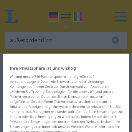
Deutsch-Italienisch Wörterbuch
außerordentlich
Ihre Privatsphäre ist uns wichtig
Deutsch-Italienisch Übersetzung
Wir und unsere
716
-Partner speichern und greifen auf
für "außerordentlich"
personenbezogene Daten wie Browserdaten oder eindeutige
Kennungen auf Ihrem Gerät zu. Durch Auswahl von Akzeptieren
aktivieren Sie Tracking-Technologien für die unter „Wir und unsere
Partner verarbeiten Daten, um Ihnen Dienste bereitzustellen“
"außerordentlich" Italienisch
aufgeführten Zwecke. Wenn Tracker deaktiviert sind, sind manche
Inhalte und Anzeigen möglicherweise nicht mehr so relevant für Sie. Sie
Übersetzung
können dieses Menü jederzeit wieder aufrufen, um Ihre Einstellungen zu
ändern oder Ihre Einwilligung zu widerrufen, indem Sie auf den Link
Privatsphäre-Einstellungen am unteren Rand der Webseite klicken. Ihre
„außerordentlich“
: Adjektiv
Einstellungen gelten innerhalb unseres Website. Weitere Informationen
finden Sie in unserer Datenschutzerklärung.