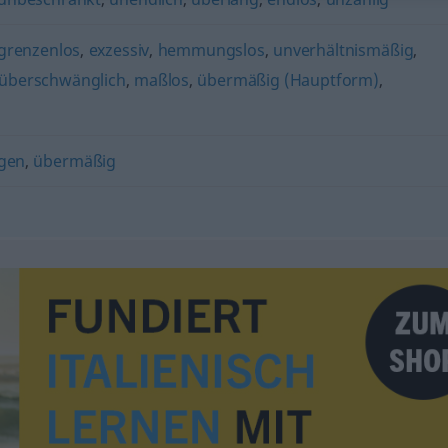
grenzenlos
,
exzessiv
,
hemmungslos
,
unverhältnismäßig
,
überschwänglich
,
maßlos
,
übermäßig (Hauptform)
,
gen
,
übermäßig