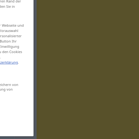
eren Rand der
den Sie in
er Webseite und
 Vorauswahl
sonalisierter
Button Ihr
Einwilligung
zu den Cookies
.
zerklärung
.
eichern von
sung von