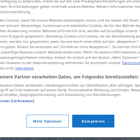
inwilligung zu widerrufen, indem Sie auf den Link Privatsphäre-Einstellungen am unt
cken. Ihre Einstellungen gelten innerhalb unseres Website. Weitere Informationen fin
enschutzerklärung.
en Cookies, damit Sie unsere Webseite bestmöglich nutzen und wir besser mit Ihnen
en können. Notwendige, funktionale und statistische Cookies, die für den Betrieb d
tippen)
ischen Auswertung unserer Webseite erforderlich sind, werden auf Grundlage unserer
hrem Endgerät gespeichert. Marketing-Cookies und Cookies, die der Bereitstellung per
nen, werden nur gespeichert, wenn Sie uns durch einen Klick auf den „Akzeptieren“-
nis geben. Klicken Sie ansonsten auf „Fortfahren ohne Akzeptieren“. Sie können Ihre 
ür zukünftige Besuche unserer Webseite widerrufen. Wenn Sie weitere Informationen 
assungsmöglichkeiten möchten, klicken Sie einfach auf den Button „Mehr Optionen“
de Hinweise zu der Datenverarbeitung entnehmen Sie ansonsten unserer
Datenschut
uferlos
 Sie unser
Impressum
.
unsere Partner verarbeiten Daten, um Folgendes bereitzustellen:
ocation-Daten verwenden. Geräteeigenschaften zur Identifikation aktiv abfragen. Sp
griff auf Informationen auf einem Gerät. Personalisierte Werbung und Inhalte, Mes
ins Uferlose
gehen
UMG
 Inhalten, Zielgruppenforschung und Entwicklung von Dienstleistungen.
artner (Lieferanten)
Mehr Optionen
Akzeptieren
unbeschränkt
,
unendlich
,
überlang
,
endlos
,
unzählig