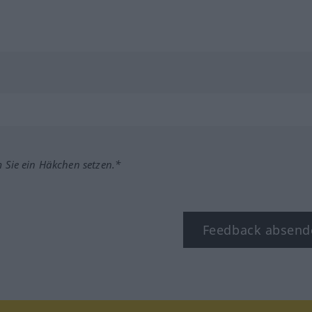
m Sie ein Häkchen setzen.*
Feedback absend