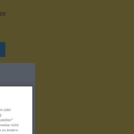
DE
en oder
g-
ustellen“
rweise nicht
en zu ändern