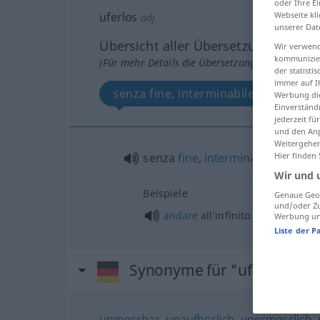
oder Ihre E
uferlos
Webseite kli
adj
unserer Dat
Übersicht aller Übersetzungen
Wir verwend
kommunizier
(Für mehr Details die Übersetzung anklicken/an
der statist
immer auf I
senza fine, interminabile
Werbung die
Einverständ
jederzeit f
und den Anp
Weitergehen
senza
fine
,
interminabile
Hier finden
Wir und 
Beispiele
Genaue Geol
und/oder Zu
andare
all’infinito
Werbung und
Liste der P
Synonyme für "uferlos"
unmessbar
,
unaufhörlich
,
unermesslich
,