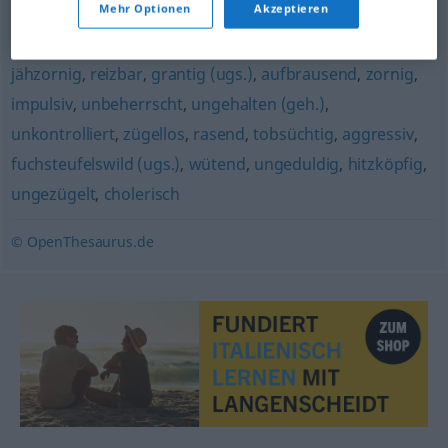
Mehr Optionen
Akzeptieren
fuchsteufelswild
jähzornig
,
reizbar
,
grantig (ugs.)
,
aufbrausend
,
zornig
,
impulsiv
,
unbeherrscht
,
ungehalten (geh.)
,
unkontrolliert
,
zügellos
,
rasend
,
tobsüchtig
,
aggressiv
,
fuchsteufelswild (ugs.)
,
wütend
,
ungeduldig
,
hitzköpfig
,
ungezügelt
,
cholerisch
© OpenThesaurus.de