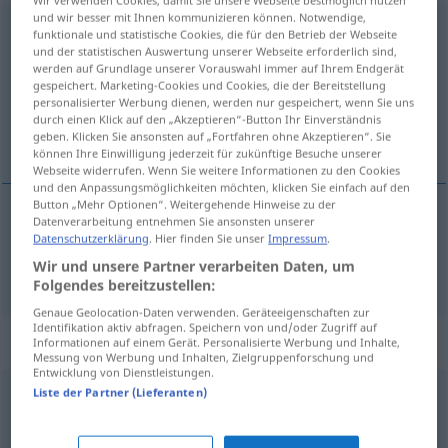
Wir verwenden Cookies, damit Sie unsere Webseite bestmöglich nutzen
und wir besser mit Ihnen kommunizieren können. Notwendige,
wutentbrannt
adj
funktionale und statistische Cookies, die für den Betrieb der Webseite
und der statistischen Auswertung unserer Webseite erforderlich sind,
Übersicht aller Übersetzungen
werden auf Grundlage unserer Vorauswahl immer auf Ihrem Endgerät
gespeichert. Marketing-Cookies und Cookies, die der Bereitstellung
(Für mehr Details die Übersetzung anklicken/antippen)
personalisierter Werbung dienen, werden nur gespeichert, wenn Sie uns
durch einen Klick auf den „Akzeptieren“-Button Ihr Einverständnis
furioso
geben. Klicken Sie ansonsten auf „Fortfahren ohne Akzeptieren“. Sie
können Ihre Einwilligung jederzeit für zukünftige Besuche unserer
Webseite widerrufen. Wenn Sie weitere Informationen zu den Cookies
und den Anpassungsmöglichkeiten möchten, klicken Sie einfach auf den
Button „Mehr Optionen“. Weitergehende Hinweise zu der
Datenverarbeitung entnehmen Sie ansonsten unserer
furioso
wutentbrannt
Datenschutzerklärung
. Hier finden Sie unser
Impressum
.
Wir und unsere Partner verarbeiten Daten, um
Folgendes bereitzustellen:
Genaue Geolocation-Daten verwenden. Geräteeigenschaften zur
Identifikation aktiv abfragen. Speichern von und/oder Zugriff auf
Synonyme für "wutentbrannt"
Informationen auf einem Gerät. Personalisierte Werbung und Inhalte,
Messung von Werbung und Inhalten, Zielgruppenforschung und
Entwicklung von Dienstleistungen.
Liste der Partner (Lieferanten)
tobsüchtig
,
bitterböse
,
stinksauer (ugs.)
,
rasend
,
stocksauer (ugs.)
,
blindwütig
,
stinkwütend (ugs.)
,