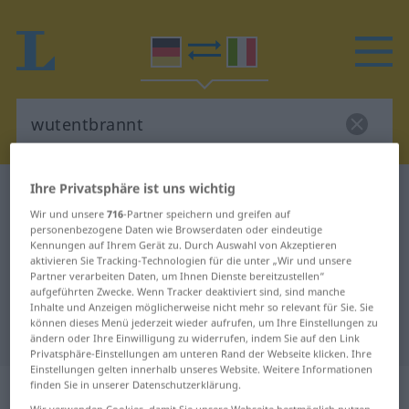
Ihre Privatsphäre ist uns wichtig
Deutsch-Italienisch Wörterbuch
wutentbrannt
Wir und unsere
716
-Partner speichern und greifen auf
Deutsch-Italienisch Übersetzung
personenbezogene Daten wie Browserdaten oder eindeutige
Kennungen auf Ihrem Gerät zu. Durch Auswahl von Akzeptieren
für "wutentbrannt"
aktivieren Sie Tracking-Technologien für die unter „Wir und unsere
Partner verarbeiten Daten, um Ihnen Dienste bereitzustellen“
aufgeführten Zwecke. Wenn Tracker deaktiviert sind, sind manche
"wutentbrannt" Italienisch
Inhalte und Anzeigen möglicherweise nicht mehr so relevant für Sie. Sie
können dieses Menü jederzeit wieder aufrufen, um Ihre Einstellungen zu
Übersetzung
ändern oder Ihre Einwilligung zu widerrufen, indem Sie auf den Link
Privatsphäre-Einstellungen am unteren Rand der Webseite klicken. Ihre
Einstellungen gelten innerhalb unseres Website. Weitere Informationen
„wutentbrannt“
: Adjektiv
finden Sie in unserer Datenschutzerklärung.