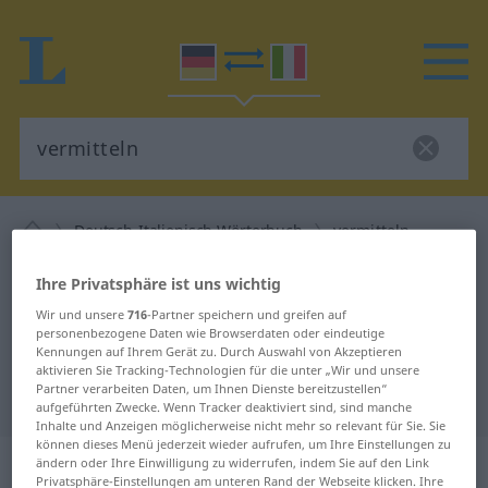
Deutsch-Italienisch Wörterbuch
vermitteln
Deutsch-Italienisch Übersetzung
Ihre Privatsphäre ist uns wichtig
für "vermitteln"
Wir und unsere
716
-Partner speichern und greifen auf
personenbezogene Daten wie Browserdaten oder eindeutige
Kennungen auf Ihrem Gerät zu. Durch Auswahl von Akzeptieren
"vermitteln" Italienisch
aktivieren Sie Tracking-Technologien für die unter „Wir und unsere
Partner verarbeiten Daten, um Ihnen Dienste bereitzustellen“
Übersetzung
aufgeführten Zwecke. Wenn Tracker deaktiviert sind, sind manche
Inhalte und Anzeigen möglicherweise nicht mehr so relevant für Sie. Sie
können dieses Menü jederzeit wieder aufrufen, um Ihre Einstellungen zu
„vermitteln“
: transitives Verb
ändern oder Ihre Einwilligung zu widerrufen, indem Sie auf den Link
Privatsphäre-Einstellungen am unteren Rand der Webseite klicken. Ihre