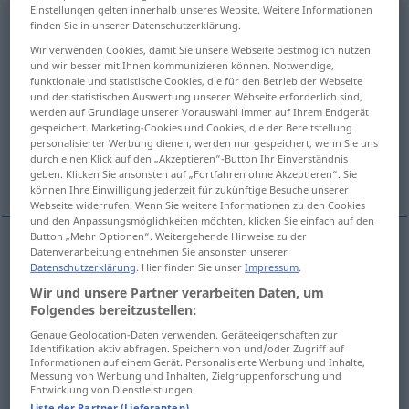
Einstellungen gelten innerhalb unseres Website. Weitere Informationen
vermitteln
finden Sie in unserer Datenschutzerklärung.
v/t
Wir verwenden Cookies, damit Sie unsere Webseite bestmöglich nutzen
Übersicht aller Übersetzungen
und wir besser mit Ihnen kommunizieren können. Notwendige,
funktionale und statistische Cookies, die für den Betrieb der Webseite
(Für mehr Details die Übersetzung anklicken/antippen)
und der statistischen Auswertung unserer Webseite erforderlich sind,
werden auf Grundlage unserer Vorauswahl immer auf Ihrem Endgerät
combinare, organizzare
procurare
gespeichert. Marketing-Cookies und Cookies, die der Bereitstellung
personalisierter Werbung dienen, werden nur gespeichert, wenn Sie uns
durch einen Klick auf den „Akzeptieren“-Button Ihr Einverständnis
comunicare
geben. Klicken Sie ansonsten auf „Fortfahren ohne Akzeptieren“. Sie
können Ihre Einwilligung jederzeit für zukünftige Besuche unserer
Webseite widerrufen. Wenn Sie weitere Informationen zu den Cookies
und den Anpassungsmöglichkeiten möchten, klicken Sie einfach auf den
Button „Mehr Optionen“. Weitergehende Hinweise zu der
Datenverarbeitung entnehmen Sie ansonsten unserer
combinare
,
organizzare
vermitteln
Datenschutzerklärung
. Hier finden Sie unser
Impressum
.
Wir und unsere Partner verarbeiten Daten, um
Folgendes bereitzustellen:
Genaue Geolocation-Daten verwenden. Geräteeigenschaften zur
Identifikation aktiv abfragen. Speichern von und/oder Zugriff auf
procurare
vermitteln
verschaffen
Informationen auf einem Gerät. Personalisierte Werbung und Inhalte,
Messung von Werbung und Inhalten, Zielgruppenforschung und
Entwicklung von Dienstleistungen.
Liste der Partner (Lieferanten)