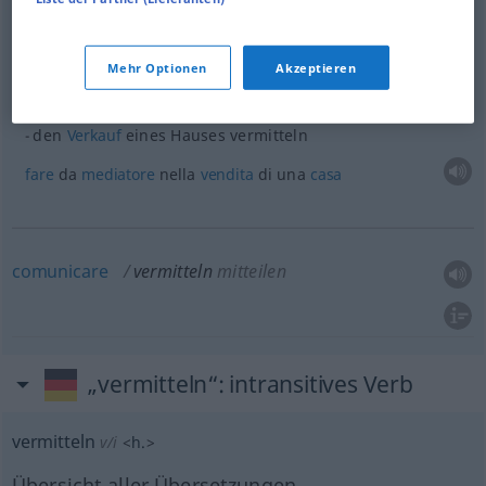
Beispiele
jemanden an eine
Firma
vermitteln
Mehr Optionen
Akzeptieren
mettere
qn in
comunicazione
con una
ditta
den
Verkauf
eines Hauses vermitteln
fare
da
mediatore
nella
vendita
di una
casa
comunicare
vermitteln
mitteilen
„vermitteln“
: intransitives Verb
vermitteln
v/i
<
h.
>
Übersicht aller Übersetzungen