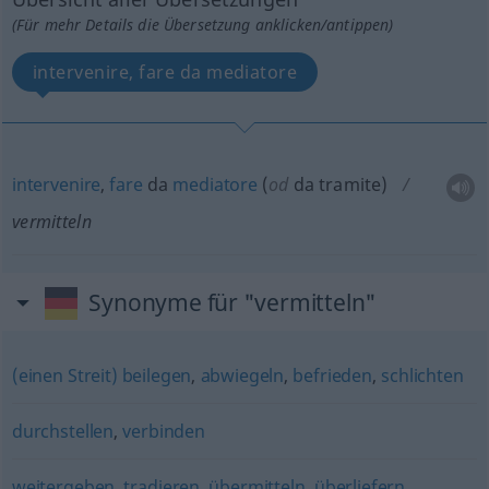
(Für mehr Details die Übersetzung anklicken/antippen)
intervenire, fare da mediatore
intervenire
,
fare
da
mediatore
(
od
da tramite)
vermitteln
Synonyme für "vermitteln"
(einen Streit) beilegen
,
abwiegeln
,
befrieden
,
schlichten
durchstellen
,
verbinden
weitergeben
,
tradieren
,
übermitteln
,
überliefern