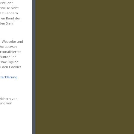
ustellen“
rweise nicht
en zu ändern
eren Rand der
den Sie in
er Webseite und
 Vorauswahl
sonalisierter
Button Ihr
Einwilligung
zu den Cookies
.
zerklärung
.
eichern von
sung von