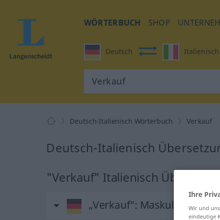
WÖRTERBUCH
SHOP
UNTERNE
Deutsch
Italienisch
Deutsch-Italienisch Wörterbuch
Verkauf
Deutsch-Italienisch Übersetzu
"Verkauf" Italienisch Übersetz
Ihre Priv
„Verkauf“
: Maskulinum
Wir und un
eindeutige 