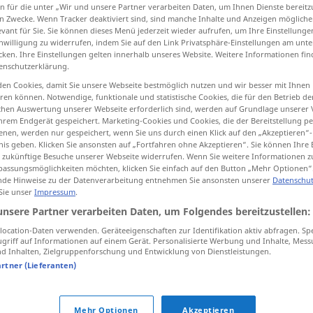
n für die unter „Wir und unsere Partner verarbeiten Daten, um Ihnen Dienste bereitz
n Zwecke. Wenn Tracker deaktiviert sind, sind manche Inhalte und Anzeigen mögliche
evant für Sie. Sie können dieses Menü jederzeit wieder aufrufen, um Ihre Einstellung
inwilligung zu widerrufen, indem Sie auf den Link Privatsphäre-Einstellungen am unt
cken. Ihre Einstellungen gelten innerhalb unseres Website. Weitere Informationen fin
tippen)
enschutzerklärung.
en Cookies, damit Sie unsere Webseite bestmöglich nutzen und wir besser mit Ihnen
en können. Notwendige, funktionale und statistische Cookies, die für den Betrieb d
ischen Auswertung unserer Webseite erforderlich sind, werden auf Grundlage unserer
hrem Endgerät gespeichert. Marketing-Cookies und Cookies, die der Bereitstellung per
nen, werden nur gespeichert, wenn Sie uns durch einen Klick auf den „Akzeptieren“-
nis geben. Klicken Sie ansonsten auf „Fortfahren ohne Akzeptieren“. Sie können Ihre 
Verkauf
ür zukünftige Besuche unserer Webseite widerrufen. Wenn Sie weitere Informationen 
assungsmöglichkeiten möchten, klicken Sie einfach auf den Button „Mehr Optionen“
de Hinweise zu der Datenverarbeitung entnehmen Sie ansonsten unserer
Datenschut
 Sie unser
Impressum
.
zum Verkauf
anbieten
unsere Partner verarbeiten Daten, um Folgendes bereitzustellen:
ocation-Daten verwenden. Geräteeigenschaften zur Identifikation aktiv abfragen. Sp
zum Verkauf
stehen
griff auf Informationen auf einem Gerät. Personalisierte Werbung und Inhalte, Mes
 Inhalten, Zielgruppenforschung und Entwicklung von Dienstleistungen.
artner (Lieferanten)
Verkauf
Abteilung
Mehr Optionen
Akzeptieren