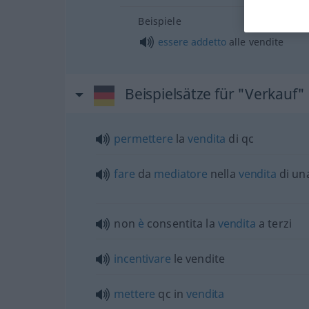
Beispiele
essere
addetto
alle vendite
Beispielsätze für "Verkauf"
permettere
la
vendita
di qc
fare
da
mediatore
nella
vendita
di un
non
è
consentita la
vendita
a terzi
incentivare
le vendite
mettere
qc in
vendita