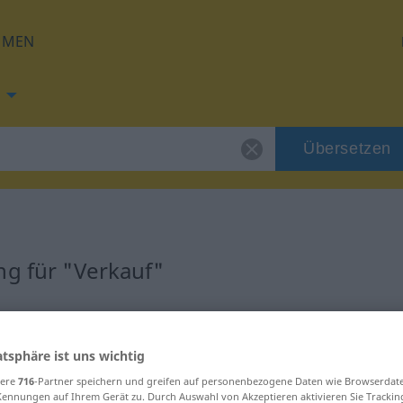
HMEN
Übersetzen
ng für "Verkauf"
ung
atsphäre ist uns wichtig
sere
716
-Partner speichern und greifen auf personenbezogene Daten wie Browserdat
Kennungen auf Ihrem Gerät zu. Durch Auswahl von Akzeptieren aktivieren Sie Trackin