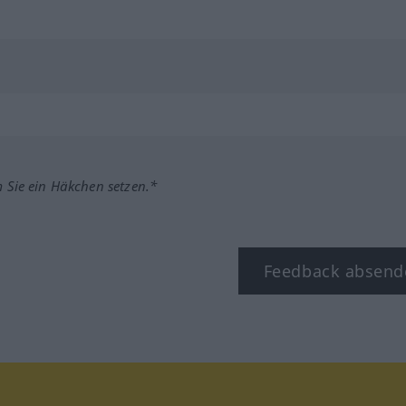
m Sie ein Häkchen setzen.*
Feedback absend