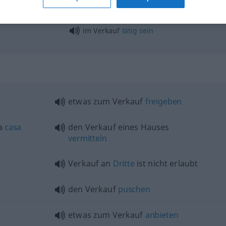
im Verkauf
tätig
sein
etwas
zum Verkauf
freigeben
a
casa
den Verkauf eines Hauses
vermitteln
Verkauf an
Dritte
ist nicht erlaubt
den Verkauf
puschen
etwas
zum Verkauf
anbieten