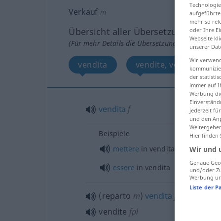
Technologie
Verkauf
m
aufgeführte
mehr so rel
Übersicht aller Übersetzungen
oder Ihre E
Webseite kli
(Für mehr Details die Übersetzung anklicken/an
unserer Dat
Wir verwend
vendita
vendite, vendita
kommunizier
der statist
immer auf I
Werbung die
Einverständ
vendita
f
jederzeit f
und den Anp
Weitergehen
Beispiele
Hier finden
mettere
in vendita
Wir und 
Genaue Geol
essere
in vendita
und/oder Zu
Werbung und
Liste der P
(reparto
m
)
vendita
f
vendite
fpl