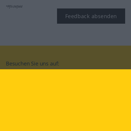
*Pflichtfeld
Feedback absenden
Besuchen Sie uns auf:
facebook
YouTube
Instagram
Langenscheidt
NUTZUNGSBEDINGUNGEN