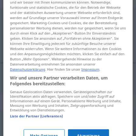
„Vertriebsabteilung“
: Femininum
und wir besser mit Ihnen kommunizieren können. Notwendige,
funktionale und statistische Cookies, die für den Betrieb der Webseite
und der statistischen Auswertung unserer Webseite erforderlich sind,
Vertriebsabteilung
f
werden auf Grundlage unserer Vorauswahl immer auf Ihrem Endgerät
gespeichert. Marketing-Cookies und Cookies, die der Bereitstellung
Übersicht aller Übersetzungen
personalisierter Werbung dienen, werden nur gespeichert, wenn Sie uns
durch einen Klick auf den „Akzeptieren“-Button Ihr Einverständnis
(Für mehr Details die Übersetzung anklicken/antippen)
geben. Klicken Sie ansonsten auf „Fortfahren ohne Akzeptieren“. Sie
können Ihre Einwilligung jederzeit für zukünftige Besuche unserer
ufficio vendite
Webseite widerrufen. Wenn Sie weitere Informationen zu den Cookies
und den Anpassungsmöglichkeiten möchten, klicken Sie einfach auf den
Button „Mehr Optionen“. Weitergehende Hinweise zu der
Datenverarbeitung entnehmen Sie ansonsten unserer
Datenschutzerklärung
. Hier finden Sie unser
Impressum
.
Wir und unsere Partner verarbeiten Daten, um
ufficio
m
vendite
Vertriebsabteilung
Folgendes bereitzustellen:
Genaue Geolocation-Daten verwenden. Geräteeigenschaften zur
Identifikation aktiv abfragen. Speichern von und/oder Zugriff auf
Synonyme für "Vertriebsabteilung"
Informationen auf einem Gerät. Personalisierte Werbung und Inhalte,
Messung von Werbung und Inhalten, Zielgruppenforschung und
Entwicklung von Dienstleistungen.
Liste der Partner (Lieferanten)
Vertrieb
,
Verkauf (oft Betonung auf erster Silbe,
Firmenjargon)
,
Verkaufsabteilung
Mehr Optionen
Akzeptieren