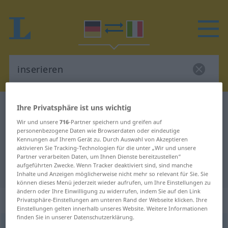
Ihre Privatsphäre ist uns wichtig
Deutsch-Italienisch Wörterbuch
inserieren
Deutsch-Italienisch Übersetzung
Wir und unsere
716
-Partner speichern und greifen auf
personenbezogene Daten wie Browserdaten oder eindeutige
für "inserieren"
Kennungen auf Ihrem Gerät zu. Durch Auswahl von Akzeptieren
aktivieren Sie Tracking-Technologien für die unter „Wir und unsere
Partner verarbeiten Daten, um Ihnen Dienste bereitzustellen“
aufgeführten Zwecke. Wenn Tracker deaktiviert sind, sind manche
"inserieren" Italienisch Übersetzung
Inhalte und Anzeigen möglicherweise nicht mehr so relevant für Sie. Sie
können dieses Menü jederzeit wieder aufrufen, um Ihre Einstellungen zu
ändern oder Ihre Einwilligung zu widerrufen, indem Sie auf den Link
„inserieren“
: intransitives Verb
Privatsphäre-Einstellungen am unteren Rand der Webseite klicken. Ihre
Einstellungen gelten innerhalb unseres Website. Weitere Informationen
finden Sie in unserer Datenschutzerklärung.
inserieren
v/i
<
h.
>