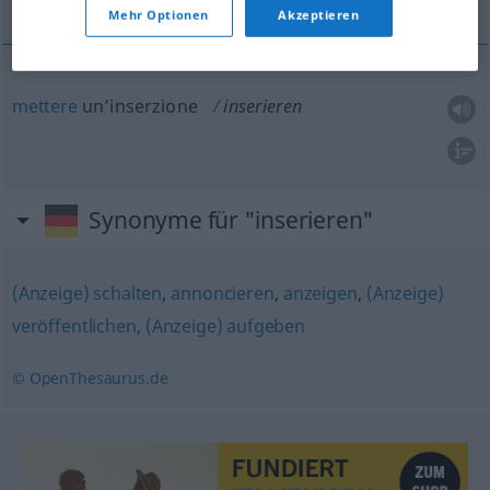
Mehr Optionen
Akzeptieren
mettere
un’inserzione
inserieren
Synonyme für "inserieren"
(Anzeige) schalten
,
annoncieren
,
anzeigen
,
(Anzeige)
veröffentlichen
,
(Anzeige) aufgeben
© OpenThesaurus.de