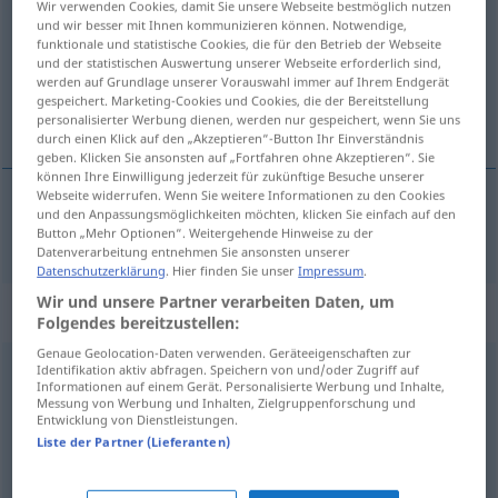
Wir verwenden Cookies, damit Sie unsere Webseite bestmöglich nutzen
und wir besser mit Ihnen kommunizieren können. Notwendige,
Übersicht aller Übersetzungen
funktionale und statistische Cookies, die für den Betrieb der Webseite
und der statistischen Auswertung unserer Webseite erforderlich sind,
(Für mehr Details die Übersetzung anklicken/antippen)
werden auf Grundlage unserer Vorauswahl immer auf Ihrem Endgerät
gespeichert. Marketing-Cookies und Cookies, die der Bereitstellung
fare un’inserzione
personalisierter Werbung dienen, werden nur gespeichert, wenn Sie uns
durch einen Klick auf den „Akzeptieren“-Button Ihr Einverständnis
geben. Klicken Sie ansonsten auf „Fortfahren ohne Akzeptieren“. Sie
können Ihre Einwilligung jederzeit für zukünftige Besuche unserer
Webseite widerrufen. Wenn Sie weitere Informationen zu den Cookies
und den Anpassungsmöglichkeiten möchten, klicken Sie einfach auf den
fare
un’inserzione
inserieren
Button „Mehr Optionen“. Weitergehende Hinweise zu der
Datenverarbeitung entnehmen Sie ansonsten unserer
Datenschutzerklärung
. Hier finden Sie unser
Impressum
.
Wir und unsere Partner verarbeiten Daten, um
„inserieren“
: transitives Verb
Folgendes bereitzustellen:
Genaue Geolocation-Daten verwenden. Geräteeigenschaften zur
inserieren
Identifikation aktiv abfragen. Speichern von und/oder Zugriff auf
v/t
Informationen auf einem Gerät. Personalisierte Werbung und Inhalte,
Messung von Werbung und Inhalten, Zielgruppenforschung und
Übersicht aller Übersetzungen
Entwicklung von Dienstleistungen.
(Für mehr Details die Übersetzung anklicken/antippen)
Liste der Partner (Lieferanten)
mettere un’inserzione